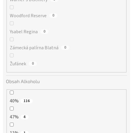
Woodford Reserve
0
Ysabel Regina
0
Zámecká palírna Blatná
0
Žufánek
0
Obsah Alkoholu
40%
116
47%
4
1