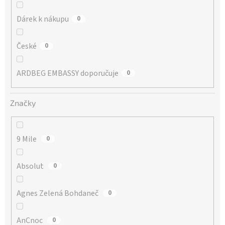
Dárek k nákupu
0
České
0
ARDBEG EMBASSY doporučuje
0
Značky
9 Mile
0
Absolut
0
Agnes Zelená Bohdaneč
0
AnCnoc
0