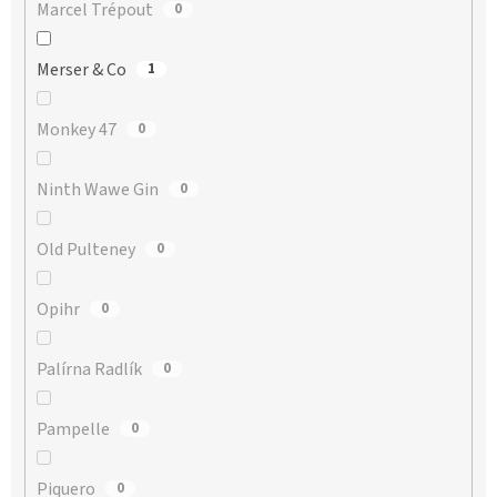
Marcel Trépout
0
Merser & Co
1
Monkey 47
0
Ninth Wawe Gin
0
Old Pulteney
0
Opihr
0
Palírna Radlík
0
Pampelle
0
Piquero
0