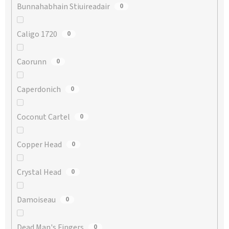
Bunnahabhain Stiuireadair
0
Caligo 1720
0
Caorunn
0
Caperdonich
0
Coconut Cartel
0
Copper Head
0
Crystal Head
0
Damoiseau
0
Dead Man's Fingers
0