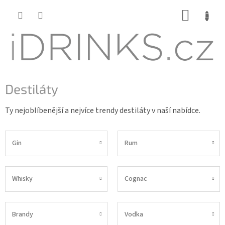
Přejít
NÁKUP
na
KOŠÍK
obsah
Destiláty
Ty nejoblíbenější a nejvíce trendy destiláty v naší nabídce.
Gin
Rum
Whisky
Cognac
Brandy
Vodka