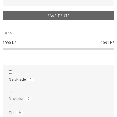
z
e
n
ZAVŘÍT FILTR
í
p
r
Cena
o
d
1090
Kč
1091
Kč
u
k
t
ů
Na skladě
1
Novinka
0
Tip
0