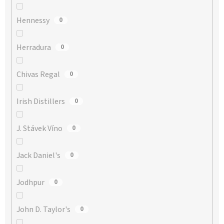
Hennessy
0
Herradura
0
Chivas Regal
0
Irish Distillers
0
J. Stávek Víno
0
Jack Daniel's
0
Jodhpur
0
John D. Taylor's
0