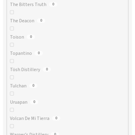
The Bitters Truth
0
The Deacon
0
Toison
0
Topantino
0
Tösh Distillery
0
Tulchan
0
Uruapan
0
Volcan De Mi Tierra
0
Warner's Distillery
0