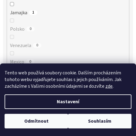
Jamajka
1
Polsko
0
Venezuela
0
Mexico
0
Tento web používá soubory cookie. Dalším procházením
Guatemala
0
tohoto webu vyjadřujete souhlas s jejich používáním. Jak
zacházíme s Vašimi osobními údajemi se dozvíte
zde
.
Filipíny
0
Nastavení
Kanada
0
Odmítnout
Souhlasím
Mauritius
0