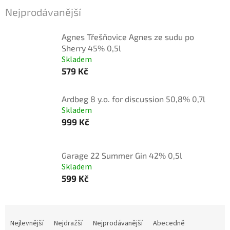
Nejprodávanější
Agnes Třešňovice Agnes ze sudu po
Sherry 45% 0,5l
Skladem
579 Kč
Ardbeg 8 y.o. for discussion 50,8% 0,7l
Skladem
999 Kč
Garage 22 Summer Gin 42% 0,5l
Skladem
599 Kč
Ř
a
Nejlevnější
Nejdražší
Nejprodávanější
Abecedně