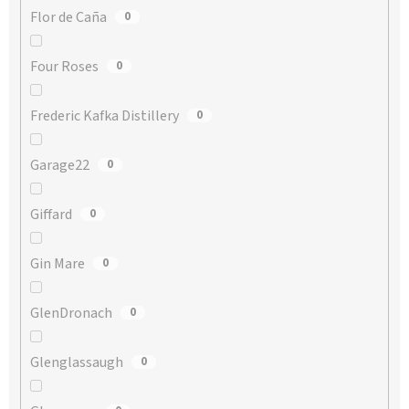
Flor de Caña
0
Four Roses
0
Frederic Kafka Distillery
0
Garage22
0
Giffard
0
Gin Mare
0
GlenDronach
0
Glenglassaugh
0