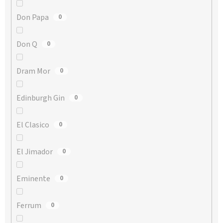
Don Papa
0
Don Q
0
Dram Mor
0
Edinburgh Gin
0
El Clasico
0
El Jimador
0
Eminente
0
Ferrum
0