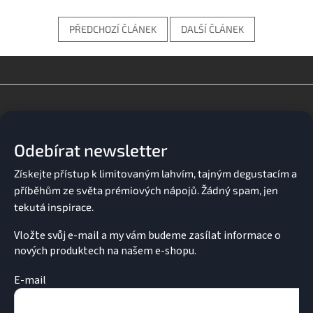
PŘEDCHOZÍ ČLÁNEK
DALŠÍ ČLÁNEK
Z
á
p
a
Odebírat newsletter
t
í
Vložte svůj e-mail a my vám budeme zasílat informace o
nových produktech na našem e-shopu.
E-mail