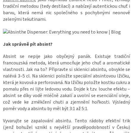
tradiční metodou (tedy destilací) a nabízejí autentickou chuť i
barvu, která nemá nic společného s pochybnými neonově
zelenými tekutinami.
Jak správně pít absint?
Absint se nepije jako obyčejný panák. Existuje tradiční
francouzská metoda, která umocňuje jeho chuť a aromatické
vlastnosti. Jak na to? Připravte si sklenici absintu, obvykle se
nalévá 3–5 cl. Na sklenici položte speciální absintovou lžičku,
která je kovová a perforovaná. Na lžičku položte kostku cukru a
pomalu přes ni lijte ledovou vodu. Dojde k tzv. louche efektu –
absint se díky vodě mléčně zakalí a uvolní se esenciální oleje,
což vede ke změkčení chuti a zjemnění hořkosti. Výsledný
poměr vody a absintu by měl být 3:1 až 5:1.
Vyvarujte se zapalování absintu. Tento rádoby efektní trik
(jenž bohužel vznikl s největší pravděpodobností v Česku)