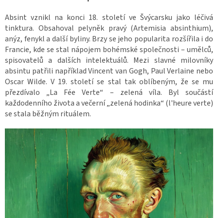
Absint vznikl na konci 18. století ve Švýcarsku jako léčivá
tinktura. Obsahoval pelyněk pravý (Artemisia absinthium),
anýz, fenykl a další byliny. Brzy se jeho popularita rozšířila i do
Francie, kde se stal nápojem bohémské společnosti – umělců,
spisovatelů a dalších intelektuálů. Mezi slavné milovníky
absintu patřili například Vincent van Gogh, Paul Verlaine nebo
Oscar Wilde. V 19. století se stal tak oblíbeným, že se mu
přezdívalo „La Fée Verte“ – zelená víla. Byl součástí
každodenního života a večerní „zelená hodinka“ (l'heure verte)
se stala běžným rituálem.