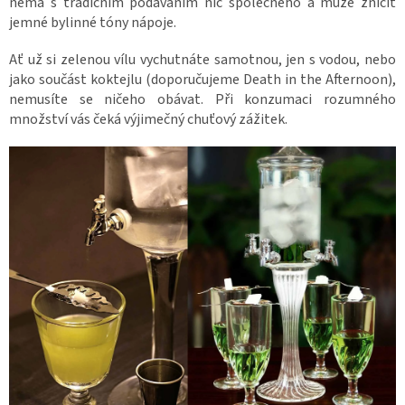
nemá s tradičním podáváním nic společného a může zničit
jemné bylinné tóny nápoje.
Ať už si zelenou vílu vychutnáte samotnou, jen s vodou, nebo
jako součást koktejlu (doporučujeme Death in the Afternoon),
nemusíte se ničeho obávat. Při konzumaci rozumného
množství vás čeká výjimečný chuťový zážitek.