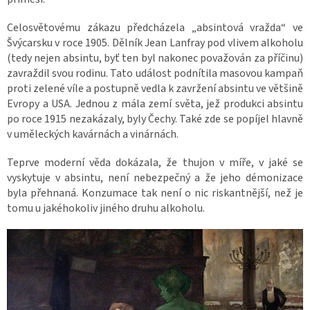
Celosvětovému zákazu předcházela „absintová vražda“ ve
Švýcarsku v roce 1905. Dělník Jean Lanfray pod vlivem alkoholu
(tedy nejen absintu, byť ten byl nakonec považován za příčinu)
zavraždil svou rodinu. Tato událost podnítila masovou kampaň
proti zelené víle a postupně vedla k zavržení absintu ve většině
Evropy a USA. Jednou z mála zemí světa, jež produkci absintu
po roce 1915 nezakázaly, byly Čechy. Také zde se popíjel hlavně
v uměleckých kavárnách a vinárnách.
Teprve moderní věda dokázala, že thujon v míře, v jaké se
vyskytuje v absintu, není nebezpečný a že jeho démonizace
byla přehnaná. Konzumace tak není o nic riskantnější, než je
tomu u jakéhokoliv jiného druhu alkoholu.