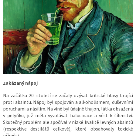
Zakázaný nápoj
Na začátku 20. století se začaly ozývat kritické hlasy brojící
proti absintu. Nápoj byl spojován a alkoholismem, duševními
poruchami a násilím. Na vině byl údajně thujon, látka obsažená
v pelyňku, jež měla vyvolávat halucinace a vést k šílenství.
Skutečný problém ale spočíval v nízké kvalitě levných absintů
(respektive destilátů celkově), které obsahovaly toxické
příměsi.