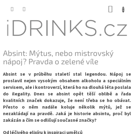
Přejít
NÁKUP
na
KOŠÍK
obsah
Absint: Mýtus, nebo mistrovský
nápoj? Pravda o zelené víle
Absint se v průběhu staletí stal legendou. Nápoj se
proslavil nejen vysokým obsahem alkoholu a speciálním
servisem, ale i kontroverzí, která ho na dlouhá léta poslala
do ilegality. Dnes se absint opět těší oblibě a řada
kvalitních značek dokazuje, že není třeba se ho obávat.
Přesto o něm nadále koluje několik mýtů, jež se
nezakládají na pravdě. Jaká je historie absintu, proč byl
zakázán a čím se odlišují současné značky?
Od léčivého elixíru k inspiraci umělců