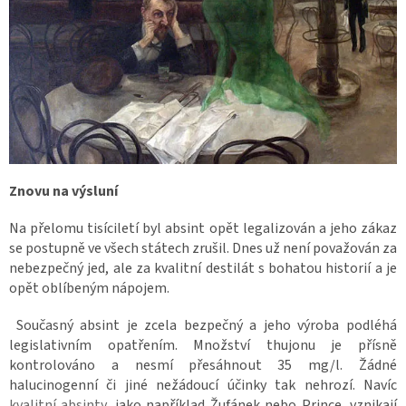
Znovu na výsluní
Na přelomu tisíciletí byl absint opět legalizován a jeho zákaz
se postupně ve všech státech zrušil. Dnes už není považován za
nebezpečný jed, ale za kvalitní destilát s bohatou historií a je
opět oblíbeným nápojem.
Současný absint je zcela bezpečný a jeho výroba podléhá
legislativním opatřením. Množství thujonu je přísně
kontrolováno a nesmí přesáhnout 35 mg/l. Žádné
halucinogenní či jiné nežádoucí účinky tak nehrozí. Navíc
kvalitní absinty
, jako například Žufánek nebo Prince, vznikají