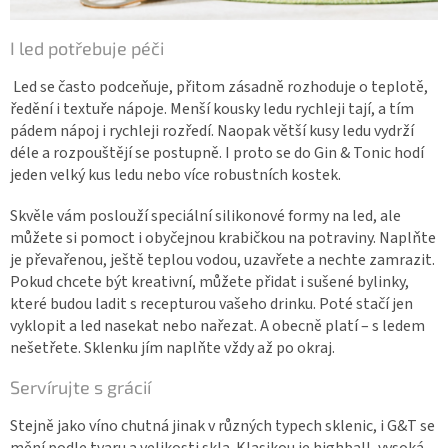
I led potřebuje péči
Led se často podceňuje, přitom zásadně rozhoduje o teplotě,
ředění i textuře nápoje. Menší kousky ledu rychleji tají, a tím
pádem nápoj i rychleji rozředí. Naopak větší kusy ledu vydrží
déle a rozpouštějí se postupně. I proto se do Gin & Tonic hodí
jeden velký kus ledu nebo více robustních kostek.
Skvěle vám poslouží speciální silikonové formy na led, ale
můžete si pomoct i obyčejnou krabičkou na potraviny. Naplňte
je převařenou, ještě teplou vodou, uzavřete a nechte zamrazit.
Pokud chcete být kreativní, můžete přidat i sušené bylinky,
které budou ladit s recepturou vašeho drinku. Poté stačí jen
vyklopit a led nasekat nebo nařezat. A obecně platí – s ledem
nešetřete. Sklenku jím naplňte vždy až po okraj.
Servírujte s grácií
Stejně jako víno chutná jinak v různých typech sklenic, i G&T se
mění podle tvaru a velikosti skla. Klasikou je highball, vysoká