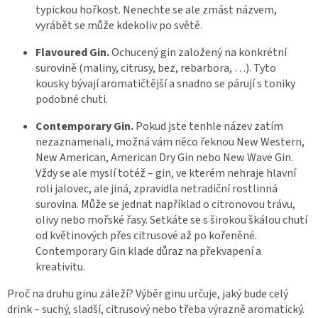
typickou hořkost. Nenechte se ale zmást názvem,
vyrábět se může kdekoliv po světě.
Flavoured Gin.
Ochucený gin založený na konkrétní
surovině (maliny, citrusy, bez, rebarbora, …). Tyto
kousky bývají aromatičtější a snadno se párují s toniky
podobné chuti.
Contemporary Gin.
Pokud jste tenhle název zatím
nezaznamenali, možná vám něco řeknou New Western,
New American, American Dry Gin nebo New Wave Gin.
Vždy se ale myslí totéž – gin, ve kterém nehraje hlavní
roli jalovec, ale jiná, zpravidla netradiční rostlinná
surovina. Může se jednat například o citronovou trávu,
olivy nebo mořské řasy. Setkáte se s širokou škálou chutí
od květinových přes citrusové až po kořeněné.
Contemporary Gin klade důraz na překvapení a
kreativitu.
Proč na druhu ginu záleží? Výběr ginu určuje, jaký bude celý
drink – suchý, sladší, citrusový nebo třeba výrazně aromatický.