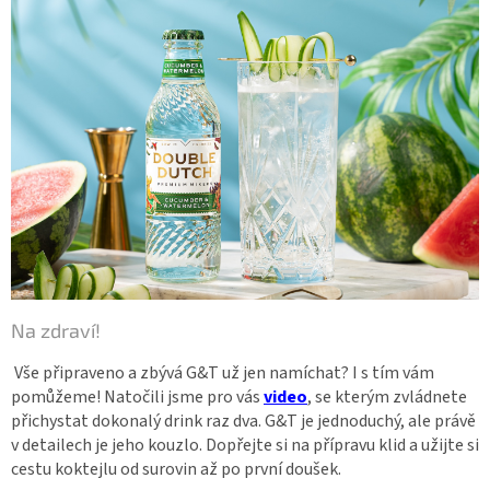
Na zdraví!
Vše připraveno a zbývá G&T už jen namíchat? I s tím vám
pomůžeme! Natočili jsme pro vás
video
, se kterým zvládnete
přichystat dokonalý drink raz dva. G&T je jednoduchý, ale právě
v detailech je jeho kouzlo. Dopřejte si na přípravu klid a užijte si
cestu koktejlu od surovin až po první doušek.