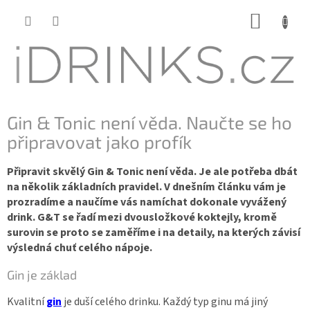
Přejít
NÁKUP
na
KOŠÍK
obsah
Gin & Tonic není věda. Naučte se ho
připravovat jako profík
Připravit skvělý Gin & Tonic není věda. Je ale potřeba dbát
na několik základních pravidel. V dnešním článku vám je
prozradíme a naučíme vás namíchat dokonale vyvážený
drink. G&T se řadí mezi dvousložkové koktejly, kromě
surovin se proto se zaměříme i na detaily, na kterých závisí
výsledná chuť celého nápoje.
Gin je základ
Kvalitní
gin
je duší celého drinku. Každý typ ginu má jiný