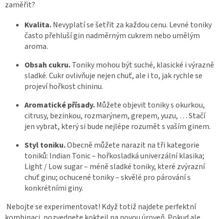
zaměřit?
Kvalita.
Nevyplatí se šetřit za každou cenu. Levné toniky
často přehluší gin nadměrným cukrem nebo umělým
aroma.
Obsah cukru.
Toniky mohou být suché, klasické i výrazně
sladké. Cukr ovlivňuje nejen chuť, ale i to, jak rychle se
projeví hořkost chininu.
Aromatické přísady.
Můžete objevit toniky s okurkou,
citrusy, bezinkou, rozmarýnem, grepem, yuzu, … Stačí
jen vybrat, který si bude nejlépe rozumět s vaším ginem.
Styl toniku.
Obecně můžete narazit na tři kategorie
toniků: Indian Tonic – hořkosladká univerzální klasika;
Light / Low sugar – méně sladké toniky, které zvýrazní
chuť ginu; ochucené toniky – skvělé pro párování s
konkrétními giny.
Nebojte se experimentovat! Když totiž najdete perfektní
kombinaci, pozvednete koktejl na novou úroveň. Pokud ale