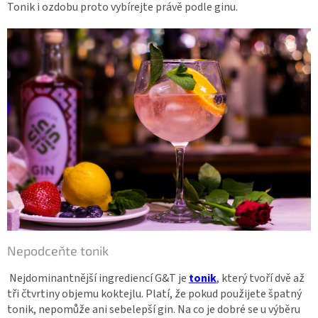
Tonik i ozdobu proto vybírejte právě podle ginu.
Nepodceňte tonik
Nejdominantnější ingrediencí G&T je
tonik
, který tvoří dvě až
tři čtvrtiny objemu koktejlu. Platí, že pokud použijete špatný
tonik, nepomůže ani sebelepší gin. Na co je dobré se u výběru