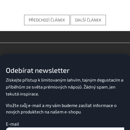
PŘEDCHOZÍ ČLÁNEK
DALŠÍ ČLÁNEK
Z
á
p
a
Odebírat newsletter
t
í
Vložte svůj e-mail a my vám budeme zasílat informace o
nových produktech na našem e-shopu.
E-mail