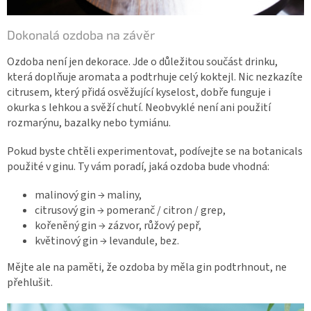
Dokonalá ozdoba na závěr
Ozdoba není jen dekorace. Jde o důležitou součást drinku,
která doplňuje aromata a podtrhuje celý koktejl. Nic nezkazíte
citrusem, který přidá osvěžující kyselost, dobře funguje i
okurka s lehkou a svěží chutí. Neobvyklé není ani použití
rozmarýnu, bazalky nebo tymiánu.
Pokud byste chtěli experimentovat, podívejte se na botanicals
použité v ginu. Ty vám poradí, jaká ozdoba bude vhodná:
malinový gin → maliny,
citrusový gin → pomeranč / citron / grep,
kořeněný gin → zázvor, růžový pepř,
květinový gin → levandule, bez.
Mějte ale na paměti, že ozdoba by měla gin podtrhnout, ne
přehlušit.