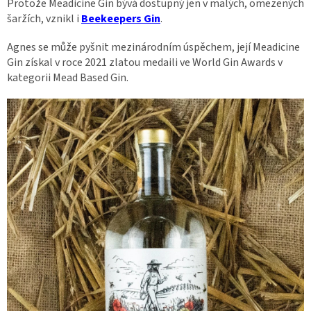
Protože Meadicine Gin bývá dostupný jen v malých, omezených
šaržích, vznikl i
Beekeepers Gin
.
Agnes se může pyšnit mezinárodním úspěchem, její Meadicine
Gin získal v roce 2021 zlatou medaili ve World Gin Awards v
kategorii Mead Based Gin.