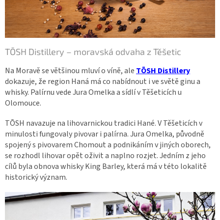
TŌSH Distillery – moravská odvaha z Těšetic
Na Moravě se většinou mluví o víně, ale
TŌSH Distillery
dokazuje, že region Haná má co nabídnout i ve světě ginu a
whisky. Palírnu vede Jura Omelka a sídlí v Těšeticích u
Olomouce.
TŌSH navazuje na lihovarnickou tradici Hané. V Těšeticích v
minulosti fungovaly pivovar i palírna. Jura Omelka, původně
spojený s pivovarem Chomout a podnikáním v jiných oborech,
se rozhodl lihovar opět oživit a naplno rozjet. Jedním z jeho
cílů byla obnova whisky King Barley, která má v této lokalitě
historický význam.