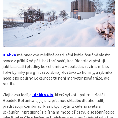
Dlabka
má hned dva měděné destilační kotle. Využívá vlastní
ovoce z přibližně pěti hektarů sadů, kde Dlabolovi pěstují
jablka a další plodiny bez chemie a v souladu s režimem bio.
Také bylinky pro gin často sbírají doslova za humny, u rybníka
nedaleko palírny. Lokálnost tu není marketingová fráze, ale
realita.
Vlajkovou lodí je
Dlabka Gin
, který vytvořil palírník Matěj
Houdek. Botanicals, jejichž přesnou skladbu dlouho ladil,
představují kombinaci klasických bylin z celého světa a
lokálních ingrediencí. Palírna mimoto připravuje sezónní edice