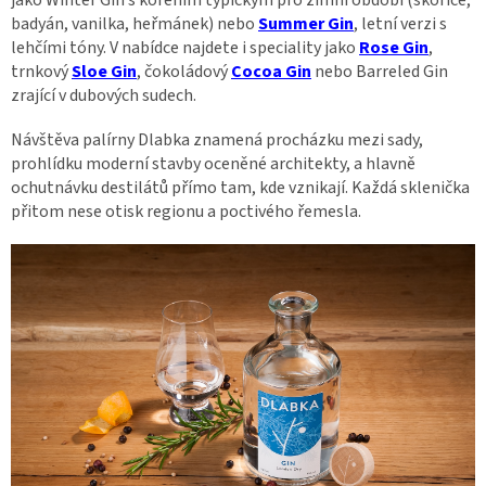
jako Winter Gin s kořením typickým pro zimní období (skořice,
badyán, vanilka, heřmánek) nebo
Summer Gin
, letní verzi s
lehčími tóny. V nabídce najdete i speciality jako
Rose Gin
,
trnkový
Sloe Gin
, čokoládový
Cocoa Gin
nebo Barreled Gin
zrající v dubových sudech.
Návštěva palírny Dlabka znamená procházku mezi sady,
prohlídku moderní stavby oceněné architekty, a hlavně
ochutnávku destilátů přímo tam, kde vznikají. Každá sklenička
přitom nese otisk regionu a poctivého řemesla.