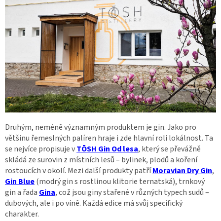
Druhým, neméně významným produktem je gin. Jako pro
většinu řemeslných palíren hraje i zde hlavní roli lokálnost. Ta
se nejvíce propisuje v
TŌSH Gin Od lesa
, který se převážně
skládá ze surovin z místních lesů – bylinek, plodů a koření
rostoucích v okolí. Mezi další produkty patří
Moravian Dry Gin
,
Gin Blue
(modrý gin s rostlinou klitorie ternatská), trnkový
gin a řada
Gina
, což jsou giny stařené v různých typech sudů –
dubových, ale i po víně. Každá edice má svůj specifický
charakter.