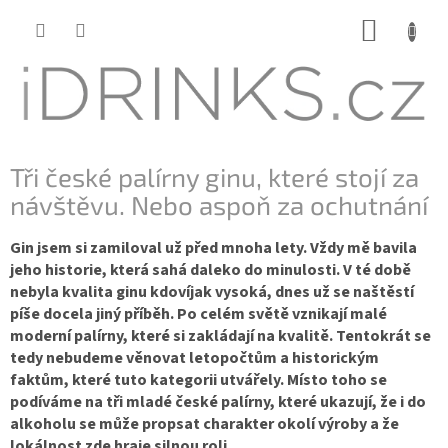
Přejít
NÁKUP
na
KOŠÍK
obsah
Tři české palírny ginu, které stojí za
návštěvu. Nebo aspoň za ochutnání
Gin jsem si zamiloval už před mnoha lety. Vždy mě bavila
jeho historie, která sahá daleko do minulosti. V té době
nebyla kvalita ginu kdovíjak vysoká, dnes už se naštěstí
píše docela jiný příběh. Po celém světě vznikají malé
moderní palírny, které si zakládají na kvalitě. Tentokrát se
tedy nebudeme věnovat letopočtům a historickým
faktům, které tuto kategorii utvářely. Místo toho se
podíváme na tři mladé české palírny, které ukazují, že i do
alkoholu se může propsat charakter okolí výroby a že
lokálnost zde hraje silnou roli.