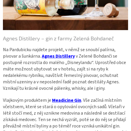
Agnes Distillery – gin z farmy Zelená Bohdaneč
Na Pardubicku najdete projekt, v němž se snoubí palírna,
pivovar a šunkárna.
Agnes Distillery
v Zelené Bohdanči se
postupně rozrostla do malého „Disneylandu“. Uprostřed obce
máte možnost ubytovat se v hotelu, zajít si na ryby k
nedalekému rybníku, navštívit řemeslný pivovar, ochutnat
místní uzeniny a v neposlední řadě poznat destiláty Agnes.
Vznikají tu krásné ovocné pálenky, whisky, ale i giny.
Vlajkovým produktem je
Meadicine Gin
. Vše začíná místním
včelstvem, které se stará o opylování ovocných sadů. Včelaři v
létě stočí med, z něj vznikne medovina a následně se destilací
získává medovec. Ten se nechá vyzrát, poté se do něj se přidají
převážně místní byliny a po téměř roce vzniká unikátní gin.