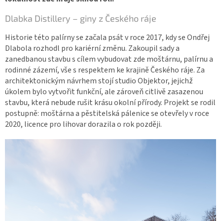
Dlabka Distillery – giny z Českého ráje
Historie této palírny se začala psát v roce 2017, kdy se Ondřej
Dlabola rozhodl pro kariérní změnu. Zakoupil sady a
zanedbanou stavbu s cílem vybudovat zde moštárnu, palírnu a
rodinné zázemí, vše s respektem ke krajině Českého ráje. Za
architektonickým návrhem stojí studio Objektor, jejichž
úkolem bylo vytvořit funkční, ale zároveň citlivě zasazenou
stavbu, která nebude rušit krásu okolní přírody. Projekt se rodil
postupně: moštárna a pěstitelská pálenice se otevřely v roce
2020, licence pro lihovar dorazila o rok později.