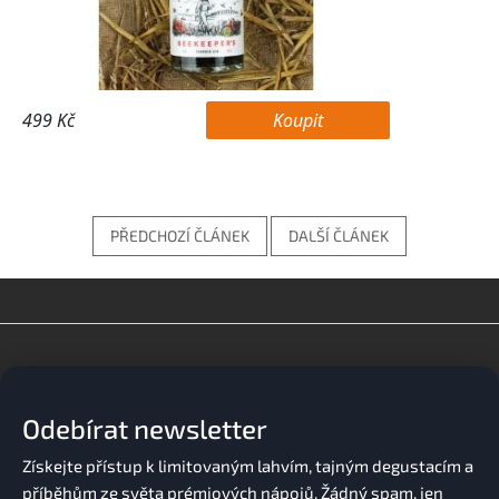
PŘEDCHOZÍ ČLÁNEK
DALŠÍ ČLÁNEK
Z
á
p
a
Odebírat newsletter
t
í