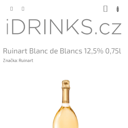
Přejít
NÁKUP
na
KOŠÍK
obsah
Ruinart Blanc de Blancs 12,5% 0,75l
Značka:
Ruinart