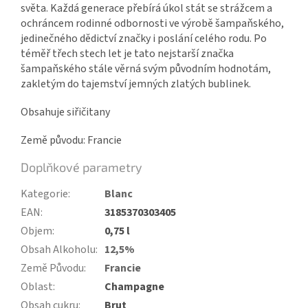
světa. Každá generace přebírá úkol stát se strážcem a
ochráncem rodinné odbornosti ve výrobě šampaňského,
jedinečného dědictví značky i poslání celého rodu. Po
téměř třech stech let je tato nejstarší značka
šampaňského stále věrná svým původním hodnotám,
zakletým do tajemství jemných zlatých bublinek.
Obsahuje siřičitany
Země původu: Francie
Doplňkové parametry
Kategorie
:
Blanc
EAN
:
3185370303405
Objem
:
0,75 l
Obsah Alkoholu
:
12,5%
Země Původu
:
Francie
Oblast
:
Champagne
Obsah cukru
:
Brut