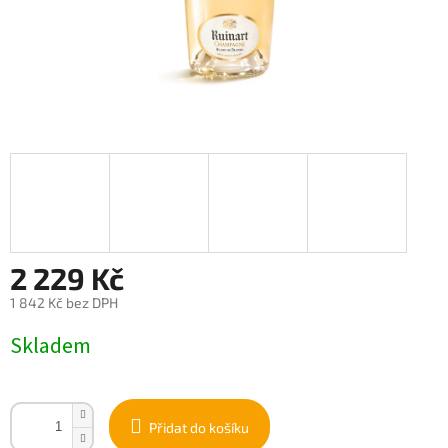
2 229 Kč
1 842 Kč bez DPH
Měrná
Skladem
cena:
Přidat do košíku