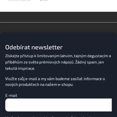
Z
á
p
a
Odebírat newsletter
t
í
Vložte svůj e-mail a my vám budeme zasílat informace o
nových produktech na našem e-shopu.
E-mail