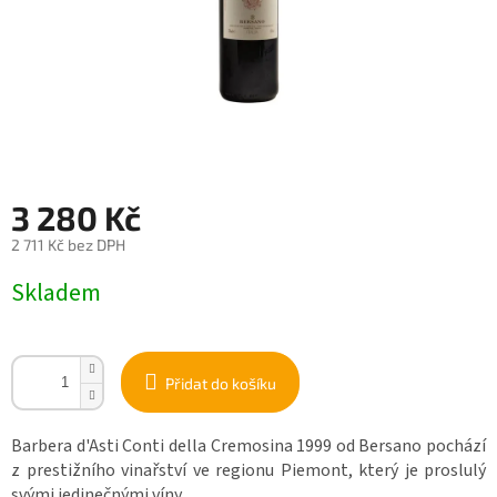
3 280 Kč
2 711 Kč bez DPH
Měrná
Skladem
cena:
Přidat do košíku
Barbera d'Asti Conti della Cremosina 1999 od Bersano pochází
z prestižního vinařství ve regionu Piemont, který je proslulý
svými jedinečnými víny.