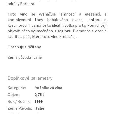
odrůdy Barbera.
Toto víno se vyznačuje jemností a elegancí, s
komplexními tóny bobulového ovoce, jantaru a
květinových nuancí. Je to ideální volba pro ty, kteří chtějí
objevit něco výjimečného z regionu Piemonte a ocenit
kvalitu a péči, které toto víno ztělesňuje.
Obsahuje siřičitany
Země původu: Itálie
Doplňkové parametry
Kategorie
:
Ročníková vína
Objem
:
0,75 l
Rok / Ročník
:
1999
Země Původu
:
Itálie