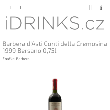
Přejít
NÁKUP
na
KOŠÍK
obsah
Barbera d'Asti Conti della Cremosina
1999 Bersano 0,75l
Značka:
Barbera