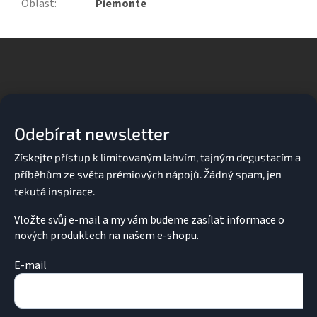
Oblast
:
Piemonte
Z
á
p
a
Odebírat newsletter
t
í
Vložte svůj e-mail a my vám budeme zasílat informace o
nových produktech na našem e-shopu.
E-mail