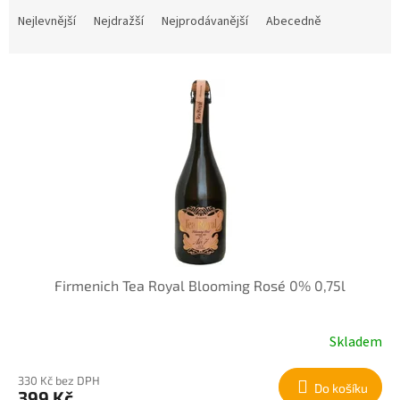
a
Nejlevnější
Nejdražší
Nejprodávanější
Abecedně
z
e
n
V
í
ý
p
p
r
i
o
s
d
p
u
r
k
o
t
d
ů
u
k
Firmenich Tea Royal Blooming Rosé 0% 0,75l
t
ů
Skladem
330 Kč bez DPH
Do košíku
399 Kč