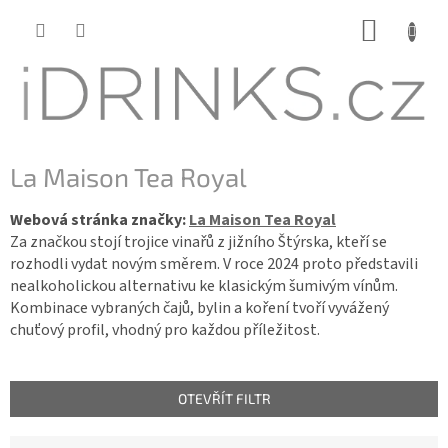
Přejít
NÁKUP
na
KOŠÍK
obsah
La Maison Tea Royal
Webová stránka značky:
La Maison Tea Royal
Za značkou stojí trojice vinařů z jižního Štýrska, kteří se
rozhodli vydat novým směrem. V roce 2024 proto představili
nealkoholickou alternativu ke klasickým šumivým vínům.
Kombinace vybraných čajů, bylin a koření tvoří vyvážený
chuťový profil, vhodný pro každou příležitost.
OTEVŘÍT FILTR
Ř