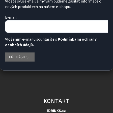
p
Vložte svůj e-mail a my vám budeme zasílat informace o
i
nových produktech na našem e-shopu.
s
u
E-mail
Vložením e-mailu souhlasíte s
Podmínkami ochrany
osobních údajů.
PŘIHLÁSIT SE
KONTAKT
iDRINKS.cz