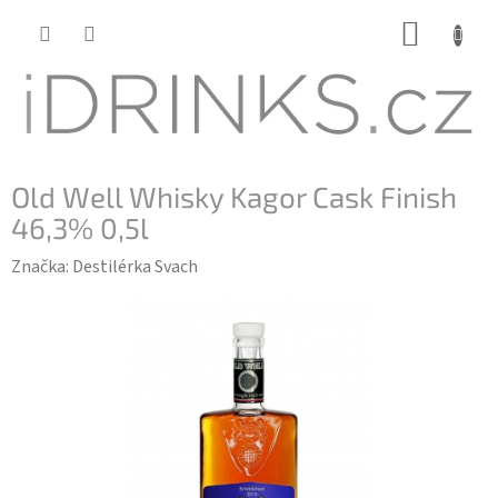
Přejít
NÁKUP
na
KOŠÍK
obsah
Old Well Whisky Kagor Cask Finish
46,3% 0,5l
Značka:
Destilérka Svach