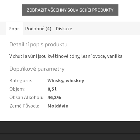
ZOBRAZIT VŠECHNY SOUVISEJÍCÍ PRODUKTY
Popis
Podobné (4)
Diskuze
Detailní popis produktu
V chuti a vůni jsou květinové tóny, lesní ovoce, vanilka.
Doplňkové parametry
Kategorie
:
Whisky, whiskey
Objem
:
0,5 l
Obsah Alkoholu
:
46,3%
Země Původu
:
Moldávie
Z