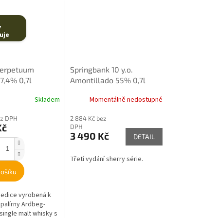
Y
uje
Perpetuum
Springbank 10 y.o.
7,4% 0,7l
Amontillado 55% 0,7l
Skladem
Momentálně nedostupné
ez DPH
2 884 Kč bez
Kč
DPH
3 490 Kč
DETAIL
Třetí vydání sherry série.
košíku
 edice vyrobená k
 palírny Ardbeg-
single malt whisky s