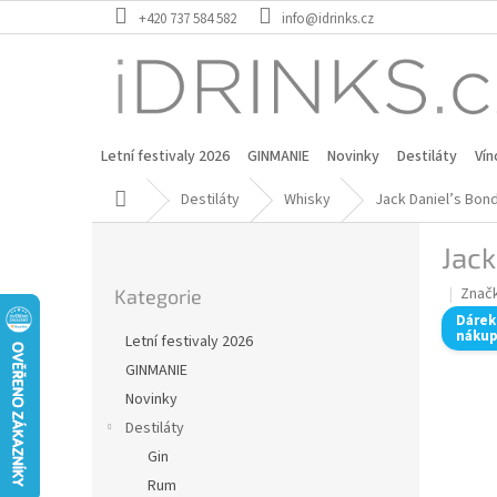
Přejít
+420 737 584 582
info@idrinks.cz
na
obsah
Letní festivaly 2026
GINMANIE
Novinky
Destiláty
Vín
Domů
Destiláty
Whisky
Jack Daniel’s Bon
P
Jack
o
Přeskočit
s
Znač
Kategorie
kategorie
t
Dárek
r
náku
Letní festivaly 2026
a
GINMANIE
n
Novinky
n
í
Destiláty
p
Gin
a
Rum