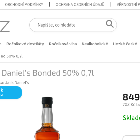
OBCHODNÍ PODMÍNKY
OCHRANA OSOBNÍCH ÚDAJŮ
VĚRNOSTNÍ 
o
Ročníkové destiláty
Ročníková vína
Nealkoholické
Hezké české
ded 50% 0,7l
 Daniel’s Bonded 50% 0,7l
ka:
Jack Daniel's
 k
849
pu
702 Kč b
Měrná
Skla
cena: