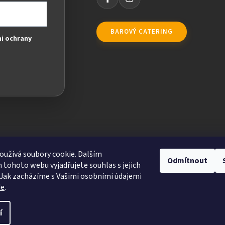
BAROVÝ CATERING
i ochrany
užívá soubory cookie. Dalším
Odmítnout
tohoto webu vyjadřujete souhlas s jejich
Jak zacházíme s Vašimi osobními údajemi
de
.
ravit nastavení cookies
í