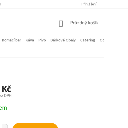
PROGRAM
DOPRAVA A PLATBA
HODNOCENÍ OBCHODU
Přihlášení
KONTA
NÁKUPNÍ
Prázdný košík
KOŠÍK
Domácí bar
Káva
Pivo
Dárkové Obaly
Catering
Odstoupení od 
 Kč
ez DPH
dem