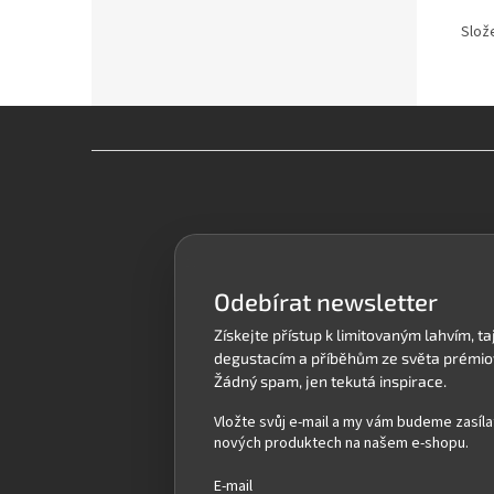
Slož
Z
á
p
a
t
í
Odebírat newsletter
Vložte svůj e-mail a my vám budeme zasíla
nových produktech na našem e-shopu.
E-mail