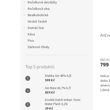
Ročníkové destiláty
Ročníková vína
Nealkoholické
Hezké české
Domácí bar
Káva
AnCno
Pivo
Dárkové Obaly
660 Kč
799
Top 5 produktů
Velice
Dlabka Gin 45% 0,5l
599 Kč
dobu 1
ameri
Gin Mare 42,7% 0,7l
12letá
839 Kč
komple
z...
Double Dutch Indian Tonic
Water Plech 0,15l
29 Kč