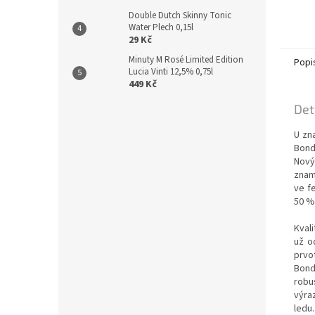
Double Dutch Skinny Tonic
Water Plech 0,15l
29 Kč
Minuty M Rosé Limited Edition
Popi
Lucia Vinti 12,5% 0,75l
449 Kč
Det
U zn
Bond
Nový
znam
ve f
50 %
Kval
už o
prvot
Bond
robu
výra
ledu