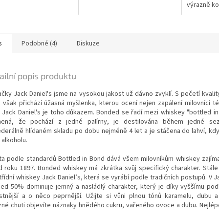
výrazně ko
charakter
s
Podobné (4)
Diskuze
ailní popis produktu
ačky Jack Daniel's jsme na vysokou jakost už dávno zvyklí. S pečetí kvalit
 však přichází úžasná myšlenka, kterou ocení nejen zapálení milovníci té
 Jack Daniel's je toho důkazem. Bonded se řadí mezi whiskey "bottled in
ená, že pochází z jedné palírny, je destilována během jedné sez
ederálně hlídaném skladu po dobu nejméně 4 let a je stáčena do lahví, kd
 alkoholu.
ita podle standardů Bottled in Bond dává všem milovníkům whiskey zajím
d roku 1897. Bonded whiskey má zkrátka svůj specifický charakter. Stále
řídní whiskey Jack Daniel’s, která se vyrábí podle tradičních postupů. V J
ed 50% dominuje jemný a nasládlý charakter, který je díky vyššímu podí
stnější a o něco peprnější. Užijte si vůni plnou tónů karamelu, dubu a
zné chuti objevíte náznaky hnědého cukru, vařeného ovoce a dubu. Nejlép
.