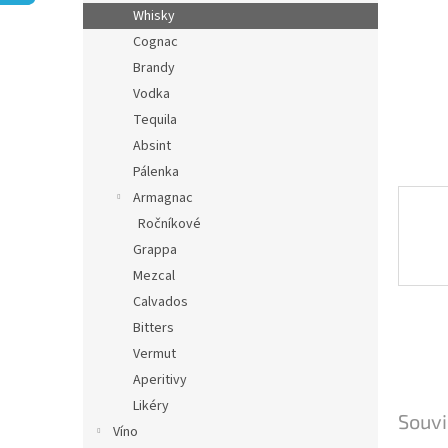
n
Whisky
e
Cognac
l
Brandy
Vodka
Tequila
Absint
Pálenka
Armagnac
Ročníkové
Grappa
Mezcal
Calvados
Bitters
Vermut
Aperitivy
Likéry
Souvi
Víno