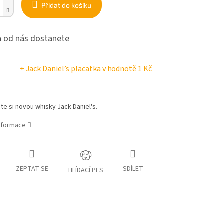
Přidat do košíku
 od nás dostanete
+ Jack Daniel’s placatka
v hodnotě 1 Kč
te si novou whisky Jack Daniel's.
informace
ZEPTAT SE
SDÍLET
HLÍDACÍ PES