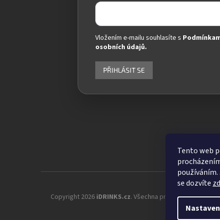
Vložením e-mailu souhlasíte s
Podmínkam
osobních údajů.
PŘIHLÁSIT SE
Tento web po
procházením 
používáním. 
se dozvíte
z
Copyright 2026
iDRINKS.cz
. Všechna práva vyhrazena.
Up
Nastaven