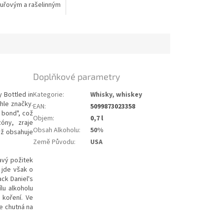
uřovým a rašelinným
em.
Doplňkové parametry
y Bottled in
Kategorie
:
Whisky, whiskey
hle značky.
EAN
:
5099873023358
 bond", což
Objem
:
0,7 l
óny, zraje
Obsah Alkoholu
:
50%
yž obsahuje
Země Původu
:
USA
avý požitek
 jde však o
ack Daniel's
lu alkoholu
 koření. Ve
e chutná na