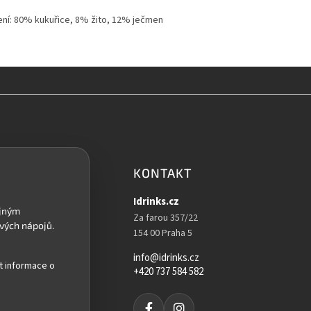
ení: 80% kukuřice, 8% žito, 12% ječmen
KONTAKT
Idrinks.cz
Za farou 357/22
154 00 Praha 5
info@idrinks.cz
t informace o
+420 737 584 582