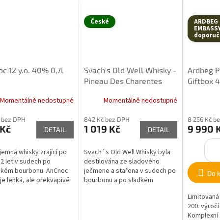
České
ARDBEG
EMBASS
doporuč
c 12 y.o. 40% 0,7l
Svach's Old Well Whisky -
Ardbeg 
Pineau Des Charentes
Giftbox 4
51,9% 0,5l
Momentálně nedostupné
Momentálně nedostupné
 bez DPH
842 Kč bez DPH
8 256 Kč b
 Kč
1 019 Kč
9 990 
DETAIL
DETAIL
 jemná whisky zrající po
Svach´s Old Well Whisky byla
2 let v sudech po
destilována ze sladového
ckém bourbonu. AnCnoc
ječmene a stařena v sudech po
Do 
 je lehká, ale překvapivě
bourbonu a po sladkém
xní single malt whisky
červeném víně Pineau Des
Limitovaná
Charentes stáčená do...
200. výročí
Komplexní 