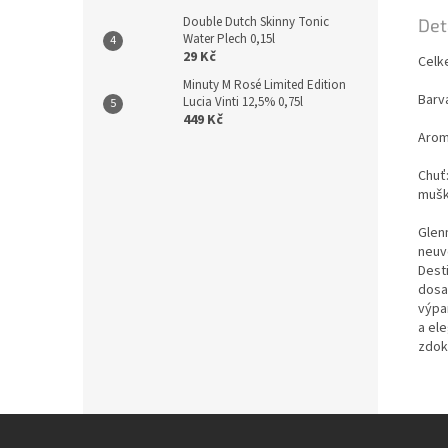
Double Dutch Skinny Tonic
Det
Water Plech 0,15l
29 Kč
Celk
Minuty M Rosé Limited Edition
Barv
Lucia Vinti 12,5% 0,75l
449 Kč
Arom
Chuť
mušk
Glen
neuv
Desti
dosah
výpa
a ele
zdoko