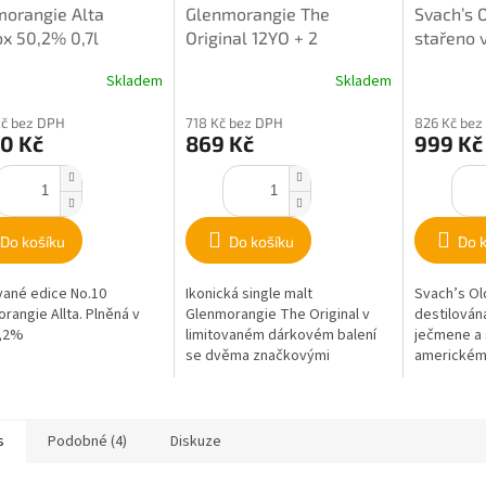
orangie Alta
Glenmorangie The
Svach’s 
ox 50,2% 0,7l
Original 12YO + 2
stařeno 
skleničky 40% 0,7l
Portském
Skladem
Skladem
Kč bez DPH
718 Kč bez DPH
826 Kč bez
0 Kč
869 Kč
999 Kč
Do košíku
Do košíku
Do 
vané edice No.10
Ikonická single malt
Svach’s Ol
rangie Allta. Plněná v
Glenmorangie The Original v
destilován
0,2%
limitovaném dárkovém balení
ječmene a 
se dvěma značkovými
americkém
sklenicemi. Připravená jako
následně p
dárek pro milovníky jemné...
Kouřová...
s
Podobné (4)
Diskuze