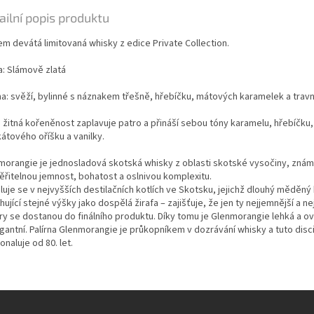
ailní popis produktu
em devátá limitovaná whisky z edice Private Collection.
a: Slámově zlatá
a: svěží, bylinné s náznakem třešně, hřebíčku, mátových karamelek a travn
: žitná kořeněnost zaplavuje patro a přináší sebou tóny karamelu, hřebíčku,
átového oříšku a vanilky.
morangie je jednosladová skotská whisky z oblasti skotské vysočiny, zná
ěřitelnou jemnost, bohatost a oslnivou komplexitu.
luje se v nejvyšších destilačních kotlích ve Skotsku, jejichž dlouhý měděný 
ující stejné výšky jako dospělá žirafa – zajišťuje, že jen ty nejjemnější a nej
ry se dostanou do finálního produktu. Díky tomu je Glenmorangie lehká a ov
gantní. Palírna Glenmorangie je průkopníkem v dozrávání whisky a tuto disci
naluje od 80. let.