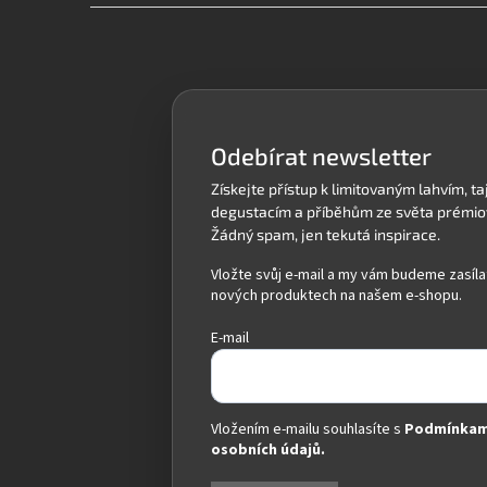
Z
á
p
a
t
í
Odebírat newsletter
Vložte svůj e-mail a my vám budeme zasíla
nových produktech na našem e-shopu.
E-mail
Vložením e-mailu souhlasíte s
Podmínkam
osobních údajů.