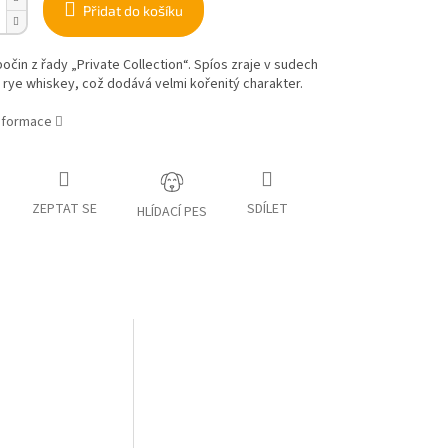
Přidat do košíku
počin z řady „Private Collection“. Spíos zraje v sudech
rye whiskey, což dodává velmi kořenitý charakter.
informace
ZEPTAT SE
SDÍLET
HLÍDACÍ PES