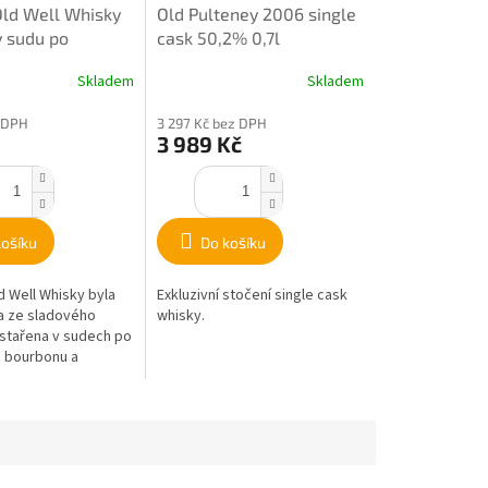
Old Well Whisky
Old Pulteney 2006 single
v sudu po
cask 50,2% 0,7l
 víně 46,3% 0,5l
Skladem
Skladem
 DPH
3 297 Kč bez DPH
3 989 Kč
košíku
Do košíku
d Well Whisky byla
Exkluzivní stočení single cask
a ze sladového
whisky.
stařena v sudech po
 bourbonu a
o Portském víně.