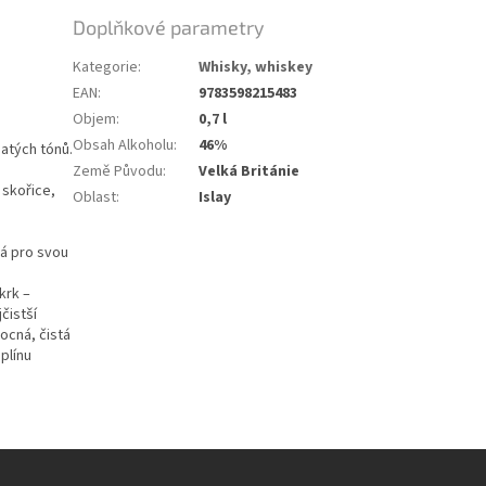
Doplňkové parametry
Kategorie
:
Whisky, whiskey
EAN
:
9783598215483
Objem
:
0,7 l
Obsah Alkoholu
:
46%
atých tónů.
Země Původu
:
Velká Británie
 skořice,
Oblast
:
Islay
má pro svou
krk –
čistší
ocná, čistá
plínu