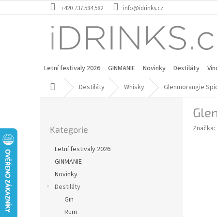
Přejít
+420 737 584 582
info@idrinks.cz
na
obsah
Letní festivaly 2026
GINMANIE
Novinky
Destiláty
Vín
Domů
Destiláty
Whisky
Glenmorangie Spío
P
Glen
o
Přeskočit
s
Značka:
Kategorie
kategorie
t
r
Letní festivaly 2026
a
GINMANIE
n
Novinky
n
í
Destiláty
p
Gin
a
Rum