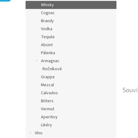
n
Whisky
e
Cognac
l
Brandy
Vodka
Tequila
Absint
Pálenka
Armagnac
Ročníkové
Grappa
Mezcal
Souvi
Calvados
Bitters
Vermut
Aperitivy
Likéry
Víno