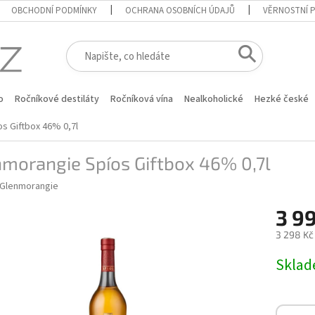
OBCHODNÍ PODMÍNKY
OCHRANA OSOBNÍCH ÚDAJŮ
VĚRNOSTNÍ 
o
Ročníkové destiláty
Ročníková vína
Nealkoholické
Hezké české
s Giftbox 46% 0,7l
morangie Spíos Giftbox 46% 0,7l
Glenmorangie
3 9
3 298 Kč
Měrná
Skla
cena: