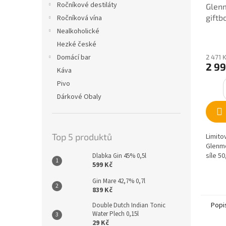
Ročníkové destiláty
Glenm
giftb
Ročníková vína
Nealkoholické
Hezké české
Domácí bar
2 471 
2 99
Káva
Pivo
Dárkové Obaly
Top 5 produktů
Limito
Glenmo
síle 5
Dlabka Gin 45% 0,5l
599 Kč
Gin Mare 42,7% 0,7l
839 Kč
Popi
Double Dutch Indian Tonic
Water Plech 0,15l
29 Kč