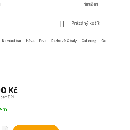
PROGRAM
DOPRAVA A PLATBA
HODNOCENÍ OBCHODU
Přihlášení
KONTA
NÁKUPNÍ
Prázdný košík
KOŠÍK
Domácí bar
Káva
Pivo
Dárkové Obaly
Catering
Odstoupení od 
90 Kč
 bez DPH
dem