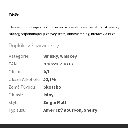
Závěr
Dlouho přetrvávající závěr, v němž se snoubí klasická sladkost whisky
Ardbeg připomínající javorový sirup, dubové taniny, hřebíček a káva.
Doplňkové parametry
Kategorie
:
Whisky, whiskey
EAN
:
9783598218712
Objem
:
0,7 l
Obsah Alkoholu
:
52,1%
Země Původu
:
Skotsko
Oblast
:
Islay
Styl
:
Single Malt
Typ sudu
:
Americký Bourbon, Sherry