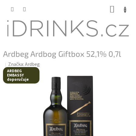
Přejít
NÁKUP
na
KOŠÍK
obsah
Ardbeg Ardbog Giftbox 52,1% 0,7l
Značka:
Ardbeg
ARDBEG
EMBASSY
doporučuje