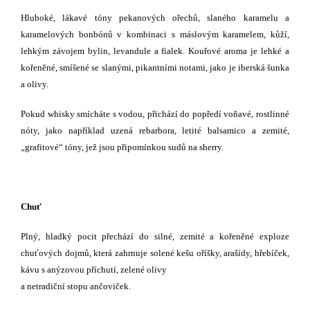
Hluboké, lákavé tóny pekanových ořechů, slaného karamelu a
karamelových bonbónů v kombinaci s máslovým karamelem, kůží,
lehkým závojem bylin, levandule a fialek. Kouřové aroma je lehké a
kořeněné, smíšené se slanými, pikantními notami, jako je iberská šunka
a olivy.
Pokud whisky smícháte s vodou, přichází do popředí voňavé, rostlinné
nóty, jako například uzená rebarbora, letité balsamico a zemité,
„grafitové“ tóny, jež jsou připomínkou sudů na sherry.
Chuť
Plný, hladký pocit přechází do silné, zemité a kořeněné exploze
chuťových dojmů, která zahrnuje solené kešu oříšky, arašídy, hřebíček,
kávu s anýzovou příchutí, zelené olivy
a netradiční stopu ančoviček.