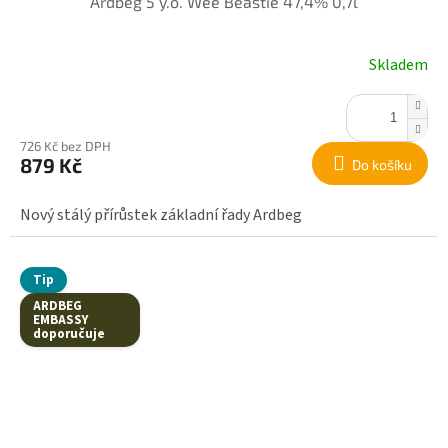
Ardbeg 5 y.o. Wee Beastie 47,4% 0,7l
Skladem
726 Kč bez DPH
879 Kč
Do košíku
Nový stálý přírůstek základní řady Ardbeg
Tip
ARDBEG
EMBASSY
doporučuje