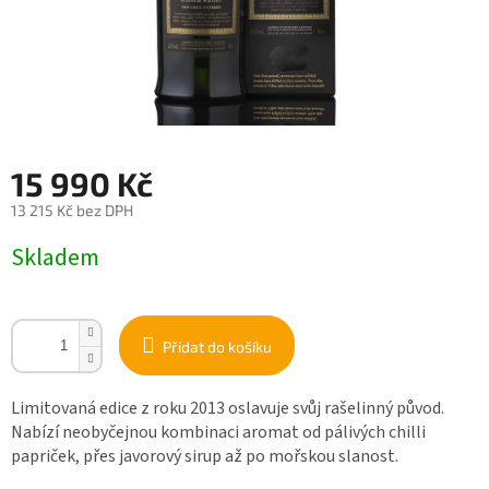
15 990 Kč
13 215 Kč bez DPH
Měrná
Skladem
cena:
Přidat do košíku
Limitovaná edice z roku 2013 oslavuje svůj rašelinný původ.
Nabízí neobyčejnou kombinaci aromat od pálivých chilli
papriček, přes javorový sirup až po mořskou slanost.