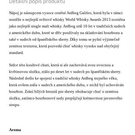
Detailní popis produktu
Nápoj je nástupcem vysoce ceněné Ardbeg Galileo, která byla v rámci
soutěže o nejlepší světové whisky World Whisky Awards 2013 oceněna
jako nejlepší single malt whisky. Ardbog zrál 10 let v tradičních sudech
z amerického dubu, které se dřív používaly na skladování bourbonu a
také v sudech od španělského sherry. Díky tomu se pyšní výjimečně
zemitou texturou, která pozvedá chuť whisky vysoko nad obyčejný
standard.
Srdce této kouřové chuti, která si ale zachovává svou ovocnou a
květinovou složku, zrálo po deset let v sudech po španělském sherry.
Následně došlo ke spojení s tradiční whisky Ardbeg stejného věku,
která ovšem zrála v sudech z amerického dubu, v nichž byl uchováván
bourbon. Zrání bílých hroznů pro sherry obohacuje chuť o zemitou
složku, zatímco bourbonové sudy propůjčují krémovitost javorového
sirupu.
Aroma