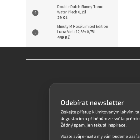
Double Dutch Skinny Tonic
Water Plech 0,15l
29 Kč
Minuty M Rosé Limited Edition
Lucia Vinti 12,5% 0,75l
449 Kč
Z
á
p
a
t
í
Odebírat newsletter
Vložte svůj e-mail a my vám budeme zasíla