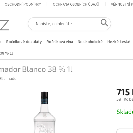
OBCHODNÍ PODMÍNKY
OCHRANA OSOBNÍCH ÚDAJŮ
VĚRNOSTNÍ 
o
Ročníkové destiláty
Ročníková vína
Nealkoholické
Hezké české
 38 % 1l
imador Blanco 38 % 1l
El Jimador
715
591 Kč b
Měrná
Skla
cena: