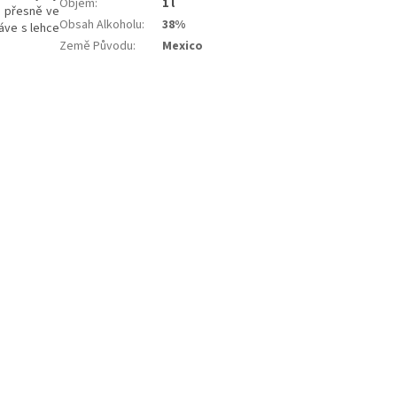
Objem
:
1 l
e přesně ve
Obsah Alkoholu
:
38%
áve s lehce
Země Původu
:
Mexico