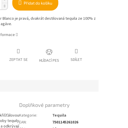
Přidat do košíku
r Blanco je pravá, dvakrát destilovaná tequila ze 100% z
agáve.
informace
ZEPTAT SE
SDÍLET
HLÍDACÍ PES
Doplňkové parametry
křišťálovou
Kategorie
:
Tequila
oby tequily
EAN
:
7501145261026
 a odkrývají