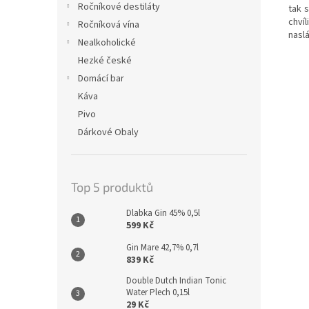
Ročníkové destiláty
tak 
chví
Ročníková vína
naslá
Nealkoholické
Hezké české
Domácí bar
Káva
Pivo
Dárkové Obaly
Top 5 produktů
Dlabka Gin 45% 0,5l
599 Kč
Gin Mare 42,7% 0,7l
839 Kč
Double Dutch Indian Tonic
Water Plech 0,15l
29 Kč