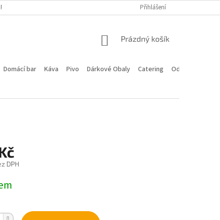
PROGRAM
DOPRAVA A PLATBA
HODNOCENÍ OBCHODU
Přihlášení
KONTA
NÁKUPNÍ
Prázdný košík
KOŠÍK
Domácí bar
Káva
Pivo
Dárkové Obaly
Catering
Odstoupení od 
 Kč
ez DPH
dem