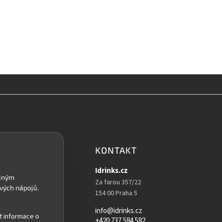
KONTAKT
Idrinks.cz
Za farou 357/22
154 00 Praha 5
info@idrinks.cz
t informace o
+420 737 584 582