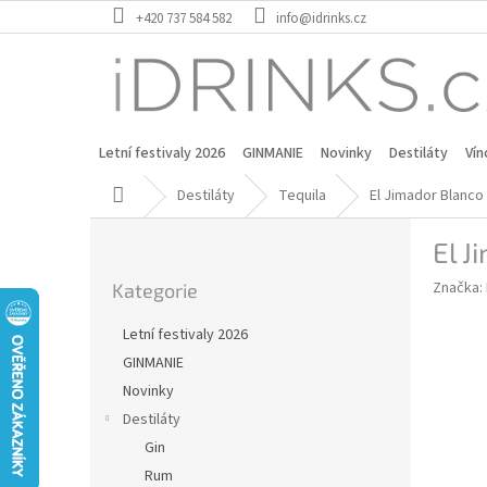
Přejít
+420 737 584 582
info@idrinks.cz
na
obsah
Letní festivaly 2026
GINMANIE
Novinky
Destiláty
Vín
Domů
Destiláty
Tequila
El Jimador Blanco
P
El J
o
Přeskočit
s
Značka:
Kategorie
kategorie
t
r
Letní festivaly 2026
a
GINMANIE
n
Novinky
n
í
Destiláty
p
Gin
a
Rum