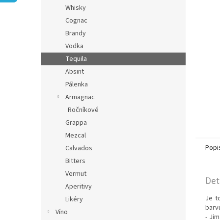
n
Whisky
e
Cognac
l
Brandy
Vodka
Tequila
Absint
Pálenka
Armagnac
Ročníkové
Grappa
Mezcal
Popi
Calvados
Bitters
Vermut
Det
Aperitivy
Je t
Likéry
barv
Víno
- Jim