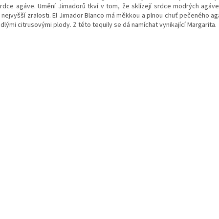
srdce agáve. Umění Jimadorů tkví v tom, že sklízejí srdce modrých agáv
li nejvyšší zralosti. El Jimador Blanco má měkkou a plnou chuť pečeného ag
dlými citrusovými plody. Z této tequily se dá namíchat vynikající Margarita.