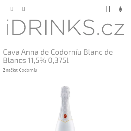
Přejít
NÁKUP
na
KOŠÍK
obsah
Cava Anna de Codorníu Blanc de
Blancs 11,5% 0,375l
Značka:
Codorníu