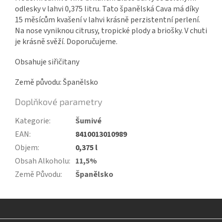
odlesky v lahvi 0,375 litru. Tato španělská Cava má díky
15 měsícům kvašení v lahvi krásně perzistentní perlení.
Na nose vyniknou citrusy, tropické plody a briošky. V chuti
je krásně svěží. Doporučujeme.
Obsahuje siřičitany
Země původu: Španělsko
Doplňkové parametry
Kategorie
:
Šumivé
EAN
:
8410013010989
Objem
:
0,375 l
Obsah Alkoholu
:
11,5%
Země Původu
:
Španělsko