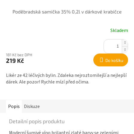
Poděbradská samička 35% 0,2l v dárkové krabičce
Skladem
181 Kč bez DPH
219 Kč
Do košíku
Likér ze 42 léčivých bylin. Zdaleka nejroztomilejší a nejlepší
dárek. Ale pozor! Rychle mízí před očima.
Popis
Diskuze
Detailní popis produktu
Moderní šumivé víno brilantní zlaté barvy se zelenými