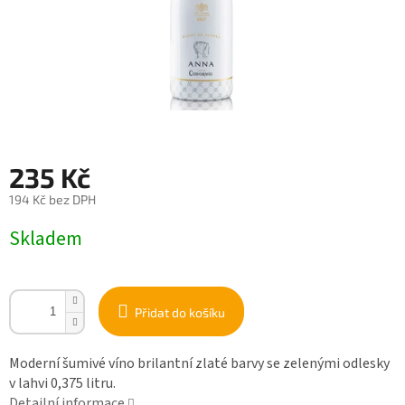
235 Kč
194 Kč bez DPH
Měrná
Skladem
cena:
Přidat do košíku
Moderní šumivé víno brilantní zlaté barvy se zelenými odlesky
v lahvi 0,375 litru.
Detailní informace