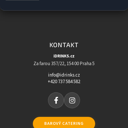
KONTAKT
iDRINKS.cz
Za farou 357/22, 154 00 Praha 5
info@idrinks.cz
+420 737 584 582
BAROVÝ CATERING