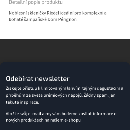
Detailní popis produktu
Noblesní skleničky Riedel ideální pro komplexní a
bohaté šampaňské Dom Pérignon.
Z
á
p
a
Odebírat newsletter
t
í
Vložte svůj e-mail a my vám budeme zasílat informace o
nových produktech na našem e-shopu.