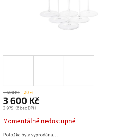
4 500 Kč
–20 %
3 600 Kč
2 975 Kč bez DPH
Měrná
Momentálně nedostupné
cena:
Položka byla vyprodána…