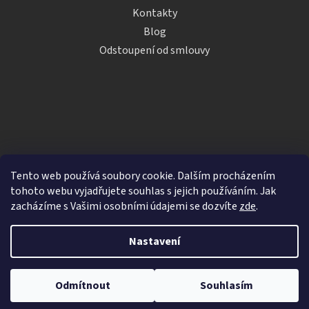
Kontakty
Blog
Odstoupení od smlouvy
Tento web používá soubory cookie. Dalším procházením
tohoto webu vyjadřujete souhlas s jejich používáním. Jak
zacházíme s Vašimi osobními údajemi se dozvíte
zde
.
Vytvořil Shoptet
Nastavení
Copyright 2026
iDRINKS.cz
. Všechna práva vyhrazena.
Upravit nastavení cookies
Odmítnout
Souhlasím