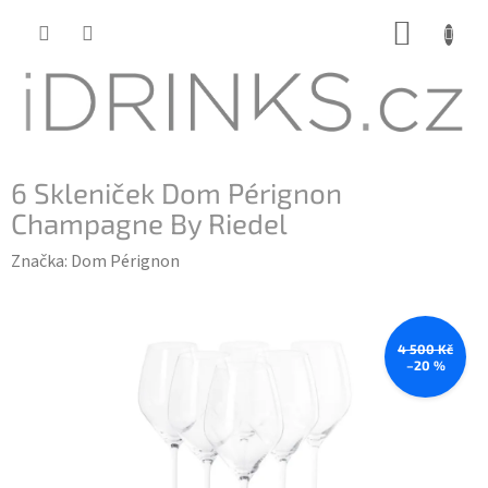
Přejít
NÁKUP
na
KOŠÍK
obsah
6 Skleniček Dom Pérignon
Champagne By Riedel
Značka:
Dom Pérignon
4 500 Kč
–20 %