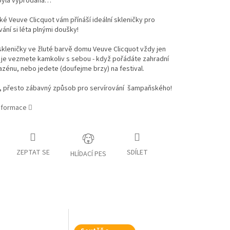
byla vyprodána…
 Veuve Clicquot vám přínáší ideální skleničky pro
ání si léta plnými doušky!
skleničky ve žluté barvě domu Veuve Clicquot vždy jen
si je vezmete kamkoliv s sebou - když pořádáte zahradní
azénu, nebo jedete (doufejme brzy) na festival.
í, přesto zábavný způsob pro servírování šampaňského!
informace
ZEPTAT SE
SDÍLET
HLÍDACÍ PES