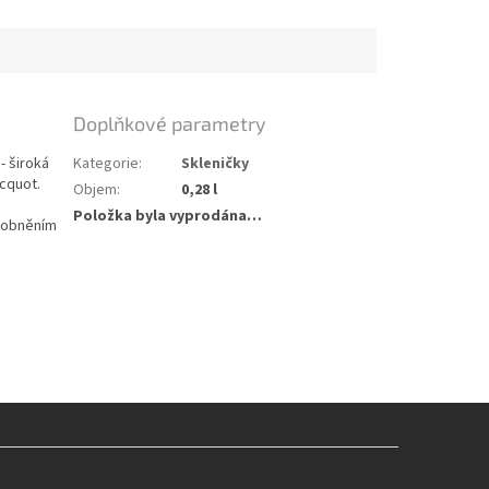
Doplňkové parametry
- široká
Kategorie
:
Skleničky
icquot.
Objem
:
0,28 l
Položka byla vyprodána…
osobněním