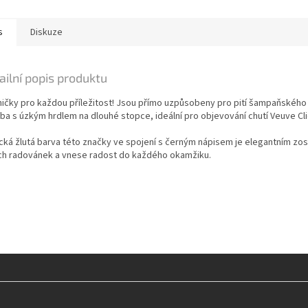
Crus a...
s
Diskuze
ailní popis produktu
ničky pro každou příležitost! Jsou přímo uzpůsobeny pro pití šampaňského 
ba s úzkým hrdlem na dlouhé stopce, ideální pro objevování chutí Veuve Cl
ická žlutá barva této značky ve spojení s černým nápisem je elegantním z
ích radovánek a vnese radost do každého okamžiku.