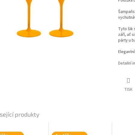
Položka 
Šampaňské
vychutnáv
Tyto šik 
září, ať 
párty u b
Elegantn
Detailní 
TISK
sející produkty