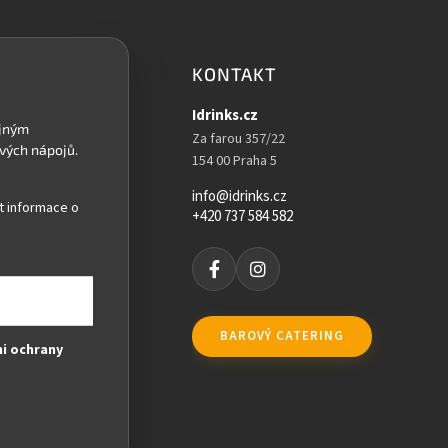
KONTAKT
Idrinks.cz
Za farou 357/22
154 00 Praha 5
info@idrinks.cz
t informace o
+420 737 584 582
BAROVÝ CATERING
i ochrany