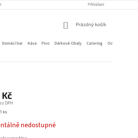
PROGRAM
DOPRAVA A PLATBA
HODNOCENÍ OBCHODU
Přihlášení
KONTA
NÁKUPNÍ
Prázdný košík
KOŠÍK
Domácí bar
Káva
Pivo
Dárkové Obaly
Catering
Odstoupení od 
 Kč
ez DPH
1 ks
tálně nedostupné