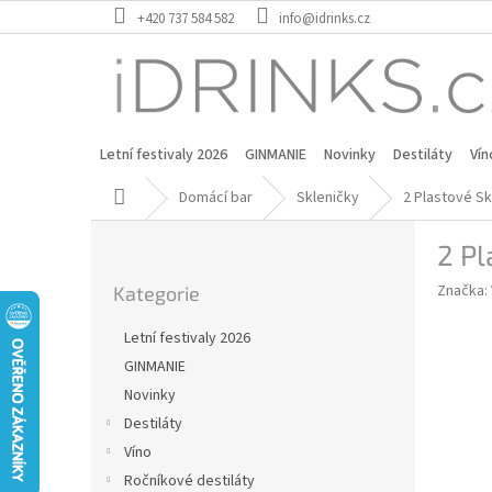
Přejít
+420 737 584 582
info@idrinks.cz
na
obsah
Letní festivaly 2026
GINMANIE
Novinky
Destiláty
Vín
Domů
Domácí bar
Skleničky
2 Plastové Sk
P
2 Pl
o
Přeskočit
s
Značka:
Kategorie
kategorie
t
r
Letní festivaly 2026
a
GINMANIE
n
Novinky
n
í
Destiláty
p
Víno
a
Ročníkové destiláty