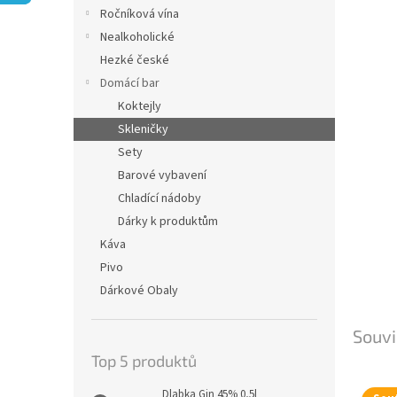
n
Ročníková vína
e
Nealkoholické
l
Hezké české
Domácí bar
Koktejly
Skleničky
Sety
Barové vybavení
Chladící nádoby
Dárky k produktům
Káva
Pivo
Dárkové Obaly
Souvi
Top 5 produktů
Dlabka Gin 45% 0,5l