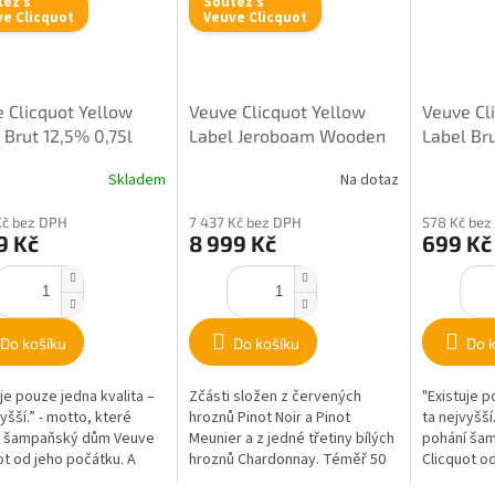
těž s
Soutěž s
e Clicquot
Veuve Clicquot
 Clicquot Yellow
Veuve Clicquot Yellow
Veuve Cl
 Brut 12,5% 0,75l
Label Jeroboam Wooden
Label Br
Box 12,5% 3l
Skladem
Na dotaz
Kč bez DPH
7 437 Kč bez DPH
578 Kč bez
9 Kč
8 999 Kč
699 Kč
Do košíku
Do košíku
Do 
uje pouze jedna kvalita –
Zčásti složen z červených
"Existuje p
yšší.” - motto, které
hroznů Pinot Noir a Pinot
ta nejvyšší
í šampaňský dům Veuve
Meunier a z jedné třetiny bílých
pohání ša
ot od jeho počátku. A
hroznů Chardonnay. Téměř 50
Clicquot od
ellow Label je pro něj...
použitých vín pochází z Grand
právě Yello