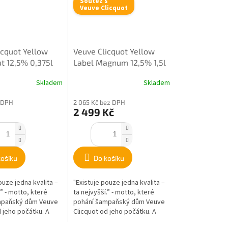
Soutěž s
Veuve Clicquot
icquot Yellow
Veuve Clicquot Yellow
ut 12,5% 0,375l
Label Magnum 12,5% 1,5l
Skladem
Skladem
 DPH
2 065 Kč bez DPH
2 499 Kč
košíku
Do košíku
ouze jedna kvalita –
"Existuje pouze jedna kvalita –
.” - motto, které
ta nejvyšší.” - motto, které
mpaňský dům Veuve
pohání šampaňský dům Veuve
 jeho počátku. A
Clicquot od jeho počátku. A
w Label je pro něj...
právě Yellow Label je pro něj...