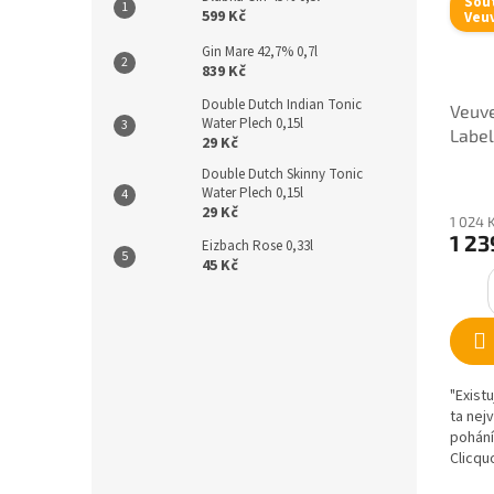
Sou
599 Kč
Veuv
Gin Mare 42,7% 0,7l
839 Kč
Double Dutch Indian Tonic
Veuve
Water Plech 0,15l
Label
29 Kč
Double Dutch Skinny Tonic
Water Plech 0,15l
29 Kč
1 024 
1 23
Eizbach Rose 0,33l
45 Kč
"Exist
ta nejv
pohán
Clicqu
právě Y