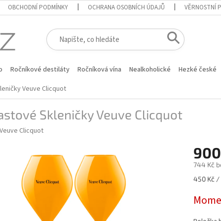
OBCHODNÍ PODMÍNKY
OCHRANA OSOBNÍCH ÚDAJŮ
VĚRNOSTNÍ 
o
Ročníkové destiláty
Ročníková vína
Nealkoholické
Hezké české
leničky Veuve Clicquot
astové Skleničky Veuve Clicquot
Veuve Clicquot
900
744 Kč b
Měrná
450 Kč / 
cena:
Momen