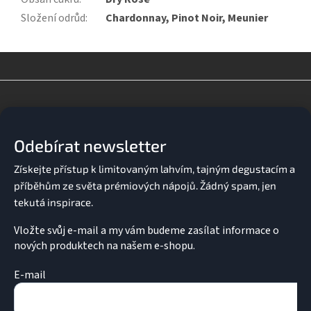
Složení odrůd
:
Chardonnay, Pinot Noir, Meunier
Z
á
p
a
Odebírat newsletter
t
í
Vložte svůj e-mail a my vám budeme zasílat informace o
nových produktech na našem e-shopu.
E-mail