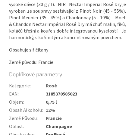
vysoké dávce (30 g / l).
NIR
Nectar Impérial Rosé Dry je
vyroben ze soupravy sestávající z Pinot Noir (45 - 55%),
Pinot Meunier (35 - 45%) a Chardonnay (5 - 10%).
Moët
& Chandon Nectar Impérial Rosé Dry má chuť malin, fíků,
koláčů třešní a kouře s dobře integrovanou kyselostí.
Je
harmonický, s kořenitým a koncentrovaným povrchem.
Obsahuje siřičitany
Země původu: Francie
Doplňkové parametry
Kategorie
:
Rosé
EAN
:
3185370585023
Objem
:
0,75 l
Obsah Alkoholu
:
12%
Země Původu
:
Francie
Oblast
:
Champagne
Obsah cukru
:
Dry Rosé