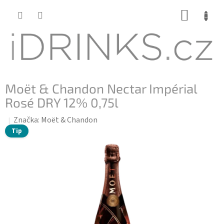
Přejít
NÁKUP
na
KOŠÍK
obsah
Moët & Chandon Nectar Impérial
Rosé DRY 12% 0,75l
Značka:
Moët & Chandon
Tip