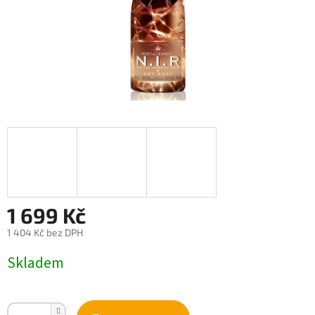
1 699 Kč
1 404 Kč bez DPH
Měrná
Skladem
cena: