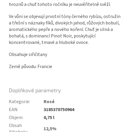
hroznů a chuť tohoto ročníku je neuvěřitelně svěží.
Ve vůni se objevují prvotní tóny černého rybízu, ostružin
a třešní s náznaky fíků, divokých jahod, růžových bobulí,
aromatického pepře a nového koření. Chuť je silná a
bohatá, s dominancí Pinot Noir, poskytující
koncentrované, tmavé a hluboké ovoce.
Obsahuje siřičitany
Země původu: Francie
Doplňkové parametry
Kategorie
:
Rosé
EAN
:
3185370750964
Objem
:
0,75 l
Obsah
12,5%