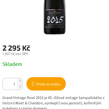
2 295 Kč
1 897 Kč bez DPH
Měrná
Skladem
cena:
Přidat do košíku
Grand Vintage Rosé 2015 je 45. růžové vintage šampaňského v
historii Moët & Chandon, vynikající svou jasností, kořenitým
buketem a silným dojmem.