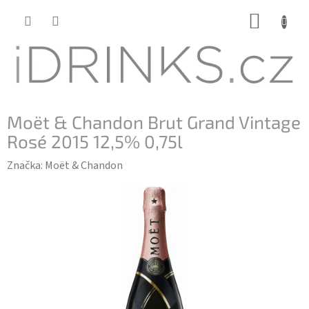
Přejít
NÁKUP
na
KOŠÍK
obsah
Moët & Chandon Brut Grand Vintage
Rosé 2015 12,5% 0,75l
Značka:
Moët & Chandon