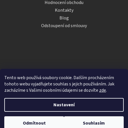
Hodnocení obchodu
Kontakty
Blog
Odstoupení od smlouvy
Tento web používá soubory cookie. Dalším procházením
tohoto webu vyjadřujete souhlas s jejich používáním. Jak
zacházíme s Vašimi osobními údajemi se dozvíte
zde
.
Vytvořil Shoptet
Nastavení
Copyright 2026
iDRINKS.cz
. Všechna práva vyhrazena.
Upravit nastavení cookies
Odmítnout
Souhlasím