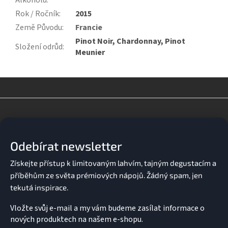
Alkoholu
:
Rok / Ročník
:
2015
Země Původu
:
Francie
Pinot Noir, Chardonnay, Pinot
Složení odrůd
:
Meunier
Z
á
p
a
Odebírat newsletter
t
í
Vložte svůj e-mail a my vám budeme zasílat informace o
nových produktech na našem e-shopu.