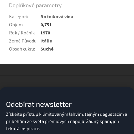
Doplňkové parametry
Kategorie
:
Ročníková vína
Objem
:
0,75 l
Rok / Ročník
:
1970
Země Původu
:
Itálie
Obsah cukru
:
Suché
Z
á
p
a
Odebírat newsletter
t
í