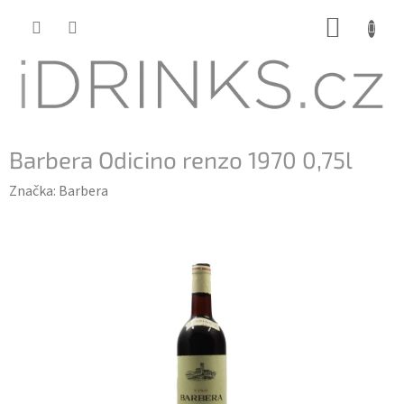
Přejít
NÁKUP
na
KOŠÍK
obsah
Barbera Odicino renzo 1970 0,75l
Značka:
Barbera