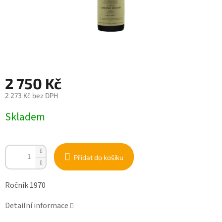
2 750 Kč
2 273 Kč bez DPH
Měrná
Skladem
cena:
Přidat do košíku
Ročník 1970
Detailní informace