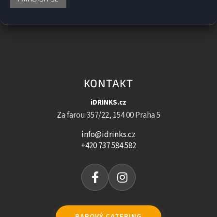
KONTAKT
iDRINKS.cz
Za farou 357/22, 154 00 Praha 5
info@idrinks.cz
+420 737 584 582
BAROVÝ CATERING