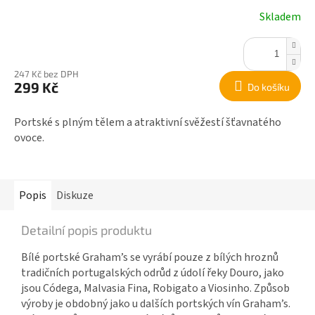
Skladem
247 Kč bez DPH
299 Kč
Do košíku
Portské s plným tělem a atraktivní svěžestí šťavnatého
ovoce.
Popis
Diskuze
Detailní popis produktu
Bílé portské Graham’s se vyrábí pouze z bílých hroznů
tradičních portugalských odrůd z údolí řeky Douro, jako
jsou Códega, Malvasia Fina, Robigato a Viosinho. Způsob
výroby je obdobný jako u dalších portských vín Graham’s.