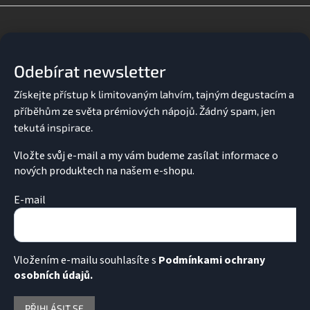
Z
á
p
a
Odebírat newsletter
t
í
Vložte svůj e-mail a my vám budeme zasílat informace o
nových produktech na našem e-shopu.
E-mail
Vložením e-mailu souhlasíte s
Podmínkami ochrany
osobních údajů.
PŘIHLÁSIT SE