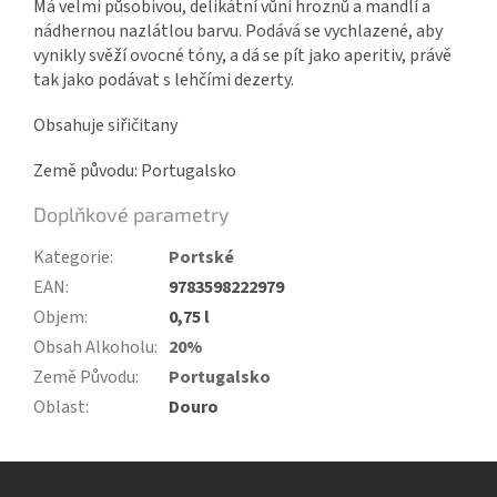
Má velmi působivou, delikátní vůni hroznů a mandlí a
nádhernou nazlátlou barvu. Podává se vychlazené, aby
vynikly svěží ovocné tóny, a dá se pít jako aperitiv, právě
tak jako podávat s lehčími dezerty.
Obsahuje siřičitany
Země původu: Portugalsko
Doplňkové parametry
Kategorie
:
Portské
EAN
:
9783598222979
Objem
:
0,75 l
Obsah Alkoholu
:
20%
Země Původu
:
Portugalsko
Oblast
:
Douro