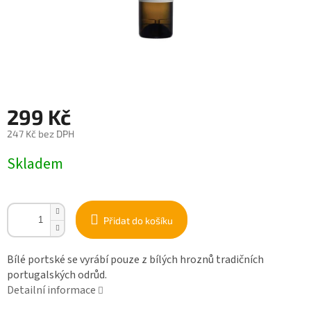
299 Kč
247 Kč bez DPH
Měrná
Skladem
cena:
Přidat do košíku
Bílé portské se vyrábí pouze z bílých hroznů tradičních
portugalských odrůd.
Detailní informace