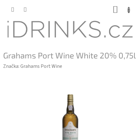
Přejít
NÁKUP
na
KOŠÍK
obsah
Grahams Port Wine White 20% 0,75l
Značka:
Grahams Port Wine