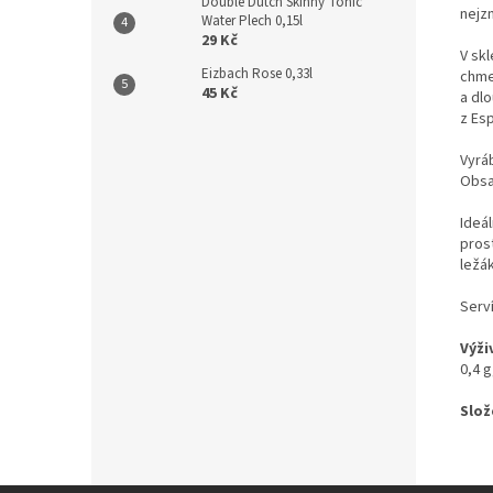
Double Dutch Skinny Tonic
nejz
Water Plech 0,15l
29 Kč
V sk
Eizbach Rose 0,33l
chme
45 Kč
a dlo
z Es
Vyrá
Obsa
Ideá
pros
ležák
Serví
Výži
0,4 g
Slož