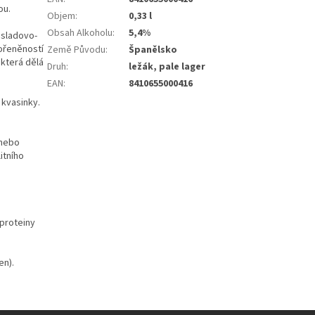
ou.
Objem
:
0,33 l
Obsah Alkoholu
:
5,4%
 sladovo-
kořeněností
Země Původu
:
Španělsko
 která dělá
Druh
:
ležák, pale lager
EAN
:
8410655000416
 kvasinky.
 nebo
itního
 proteiny
en).