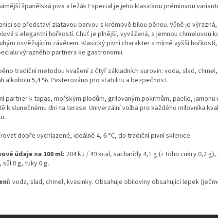
námější španělská piva a ležák Especial je jeho klasickou prémiovou variant
lenici se představí zlatavou barvou s krémově bílou pěnou. Vůně je výrazná,
lová s elegantní hořkostí. Chuť je plnější, vyvážená, s jemnou chmelovou 
uhým osvěžujícím závěrem. Klasický pivní charakter s mírně vyšší hořkostí,
pecialu výrazného partnera ke gastronomii.
běno tradiční metodou kvašení z čtyř základních surovin: voda, slad, chmel,
h alkoholu 5,4 %. Pasterováno pro stabilitu a bezpečnost.
lní partner k tapas, mořským plodům, grilovaným pokrmům, paelle, jamonu
tě k slunečnému dni na terase. Univerzální volba pro každého milovníka kval
u.
rovat dobře vychlazené, ideálně 4, 6 °C, do tradiční pivní sklenice.
vové údaje na 100 ml:
204 kJ / 49 kcal, sacharidy 4,1 g (z toho cukry 0,2 g),
, sůl 0 g, tuky 0 g.
ení:
voda, slad, chmel, kvasinky. Obsahuje obiloviny obsahující lepek (ječm