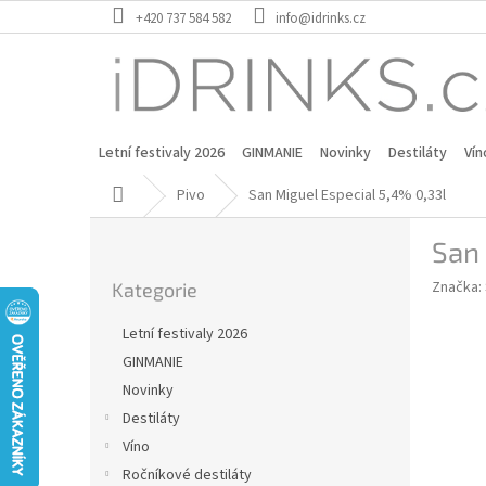
Přejít
+420 737 584 582
info@idrinks.cz
na
obsah
Letní festivaly 2026
GINMANIE
Novinky
Destiláty
Vín
Domů
Pivo
San Miguel Especial 5,4% 0,33l
P
San 
o
Přeskočit
s
Značka:
Kategorie
kategorie
t
r
Letní festivaly 2026
a
GINMANIE
n
Novinky
n
í
Destiláty
p
Víno
a
Ročníkové destiláty