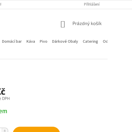
PROGRAM
DOPRAVA A PLATBA
HODNOCENÍ OBCHODU
Přihlášení
KONTA
NÁKUPNÍ
Prázdný košík
KOŠÍK
Domácí bar
Káva
Pivo
Dárkové Obaly
Catering
Odstoupení od 
Kč
z DPH
dem