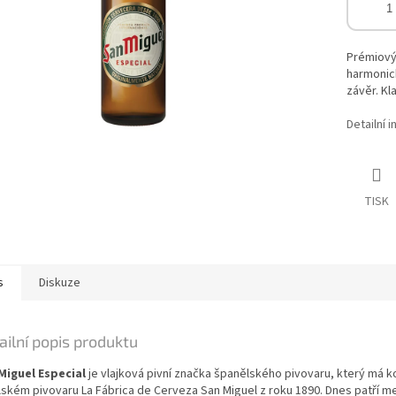
Prémiový
harmonick
závěr. Kl
Detailní 
TISK
s
Diskuze
ailní popis produktu
Miguel Especial
je vlajková pivní značka španělského pivovaru, který má k
lském pivovaru La Fábrica de Cerveza San Miguel z roku 1890. Dnes patří m