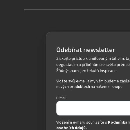
Z
á
p
a
t
í
Odebírat newsletter
Vložte svůj e-mail a my vám budeme zasíla
nových produktech na našem e-shopu.
E-mail
Vložením e-mailu souhlasíte s
Podmínkam
osobních údajů.