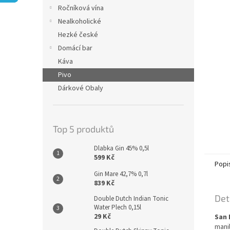
n
Ročníková vína
e
Nealkoholické
l
Hezké české
Domácí bar
Káva
Pivo
Dárkové Obaly
Top 5 produktů
Dlabka Gin 45% 0,5l
599 Kč
Popi
Gin Mare 42,7% 0,7l
839 Kč
Det
Double Dutch Indian Tonic
Water Plech 0,15l
29 Kč
San 
mani