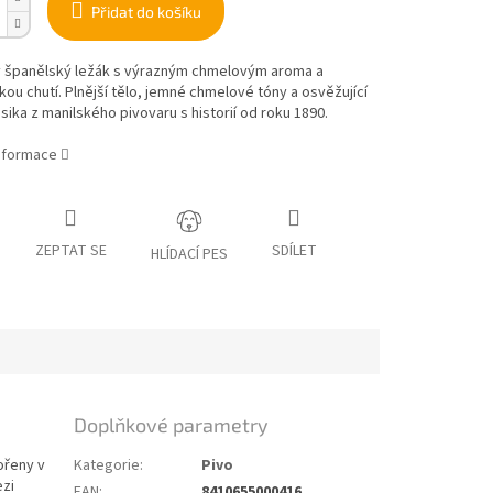
Přidat do košíku
 španělský ležák s výrazným chmelovým aroma a
ou chutí. Plnější tělo, jemné chmelové tóny a osvěžující
asika z manilského pivovaru s historií od roku 1890.
informace
ZEPTAT SE
SDÍLET
HLÍDACÍ PES
Doplňkové parametry
ořeny v
Kategorie
:
Pivo
ezi
EAN
:
8410655000416