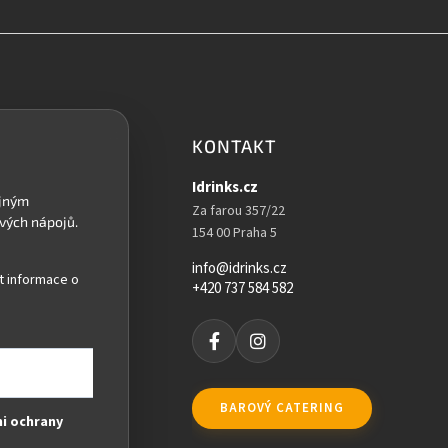
KONTAKT
Idrinks.cz
Za farou 357/22
154 00 Praha 5
info@idrinks.cz
t informace o
+420 737 584 582
BAROVÝ CATERING
i ochrany