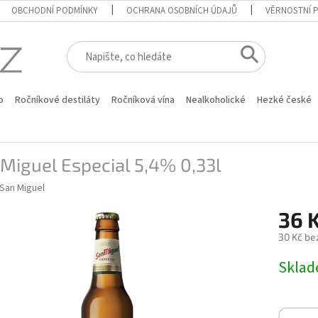
OBCHODNÍ PODMÍNKY
OCHRANA OSOBNÍCH ÚDAJŮ
VĚRNOSTNÍ 
o
Ročníkové destiláty
Ročníková vína
Nealkoholické
Hezké české
Miguel Especial 5,4% 0,33l
San Miguel
36 
30 Kč be
Měrná
Skla
cena: