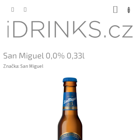
Přejít
NÁKUP
na
KOŠÍK
obsah
San Miguel 0,0% 0,33l
Značka:
San Miguel