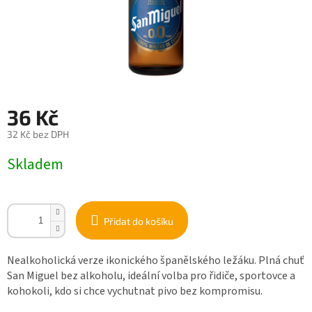
36 Kč
32 Kč bez DPH
Měrná
Skladem
cena:
Přidat do košíku
Nealkoholická verze ikonického španělského ležáku. Plná chuť
San Miguel bez alkoholu, ideální volba pro řidiče, sportovce a
kohokoli, kdo si chce vychutnat pivo bez kompromisu.