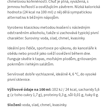
chmelovou kořeněností. Chuť je plná, vyvážená, s
jemnou hořkostí a osvěžujícím závěrem. Nízká kalorická
hodnota (24 kcal na 100 ml) z něj dělá sympatickou
alternativu k běžným nápojům.
Vyrobeno klasickou metodou kvašení s následným
odstraněním alkoholu, takže si zachovává typický pivní
charakter. Suroviny: voda, slad, chmel, kvasinky.
Ideální pro řidiče, sportovce po výkonu, do kanceláře k
obědu nebo prostě jako svěží osvěžení během dne.
Funguje skvěle k tapas, mořským plodům, grilovaným
pokrmům i lehkým salátům.
Servírovat dobře vychlazené, ideálně 4, 6 °C, do vysoké
pivní sklenice.
Výživové údaje na 100 ml:
102 kJ / 24 kcal, sacharidy 5,6
g (z toho cukry 1,7 g), proteiny 0,3 g, sůl 0,01 g, tuky 0 g.
Složení:
voda, slad, chmel, kvasinky.