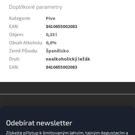
Doplňkové parametry
Kategorie
:
Pivo
EAN
:
8410655002083
Objem
:
0,33 l
Obsah Alkoholu
:
0,0%
Země Původu
:
Španělsko
Druh
:
nealkoholický ležák
EAN
:
8410655002083
Z
á
p
a
Odebírat newsletter
t
í