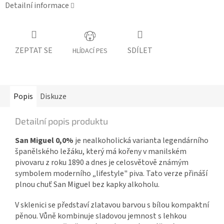
Detailní informace
ZEPTAT SE
SDÍLET
HLÍDACÍ PES
Popis
Diskuze
Detailní popis produktu
San Miguel 0,0%
je nealkoholická varianta legendárního
španělského ležáku, který má kořeny v manilském
pivovaru z roku 1890 a dnes je celosvětově známým
symbolem moderního „lifestyle" piva. Tato verze přináší
plnou chuť San Miguel bez kapky alkoholu.
V sklenici se představí zlatavou barvou s bílou kompaktní
pěnou. Vůně kombinuje sladovou jemnost s lehkou