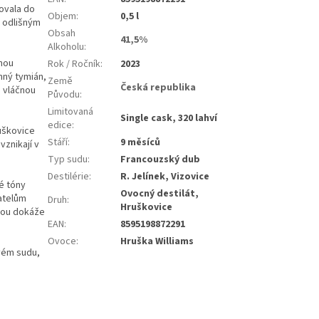
ovala do
Objem
:
0,5 l
s odlišným
Obsah
41,5%
Alkoholu
:
anou
Rok / Ročník
:
2023
mný tymián,
Země
Česká republika
á vláčnou
Původu
:
Limitovaná
Single cask, 320 lahví
edice
:
ruškovice
Stáří
:
9 měsíců
vznikají v
Typ sudu
:
Francouzský dub
Destilérie
:
R. Jelínek, Vizovice
vé tóny
Ovocný destilát,
atelům
Druh
:
Hruškovice
skou dokáže
EAN
:
8595198872291
Ovoce
:
Hruška Williams
vém sudu,