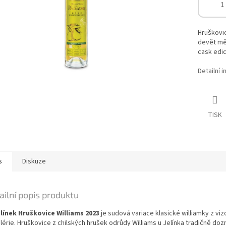
Hruškovic
devět mě
cask edi
Detailní 
TISK
s
Diskuze
ailní popis produktu
elínek Hruškovice Williams 2023
je sudová variace klasické williamky z vi
lérie. Hruškovice z chilských hrušek odrůdy Williams u Jelínka tradičně doz