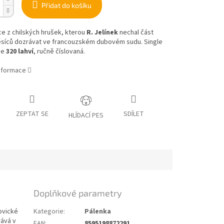
Přidat do košíku
e z chilských hrušek, kterou
R. Jelínek
nechal část
síců dozrávat ve francouzském dubovém sudu. Single
ce
320 lahví
, ručně číslovaná.
informace
ZEPTAT SE
SDÍLET
HLÍDACÍ PES
Doplňkové parametry
zovické
Kategorie
:
Pálenka
rává v
EAN
:
8595198872291