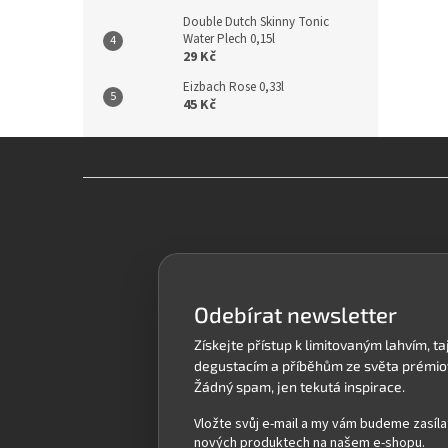
Double Dutch Skinny Tonic
Water Plech 0,15l
29 Kč
Eizbach Rose 0,33l
45 Kč
Z
á
p
a
t
í
Odebírat newsletter
Vložte svůj e-mail a my vám budeme zasíla
nových produktech na našem e-shopu.