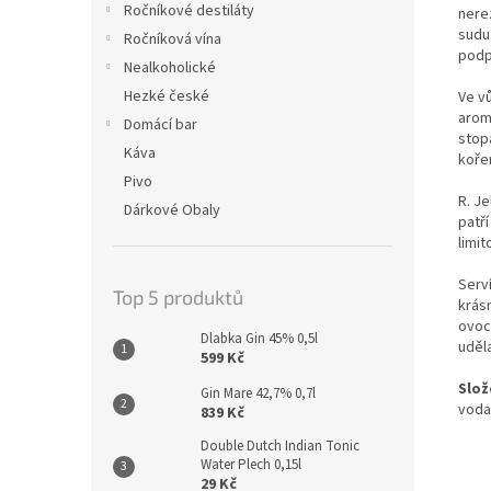
Ročníkové destiláty
nere
sudu
Ročníková vína
podp
Nealkoholické
Hezké české
Ve v
arom
Domácí bar
stop
Káva
kořen
Pivo
R. Je
Dárkové Obaly
patří
limit
Serví
Top 5 produktů
krás
ovoc
Dlabka Gin 45% 0,5l
uděl
599 Kč
Slož
Gin Mare 42,7% 0,7l
voda.
839 Kč
Double Dutch Indian Tonic
Water Plech 0,15l
29 Kč