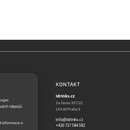
KONTAKT
Idrinks.cz
Za farou 357/22
154 00 Praha 5
info@idrinks.cz
t informace o
+420 737 584 582