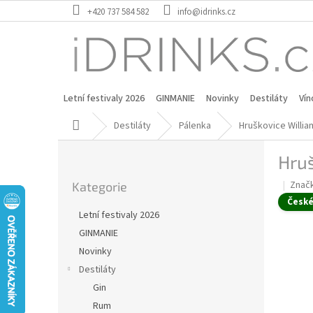
Přejít
+420 737 584 582
info@idrinks.cz
na
obsah
Letní festivaly 2026
GINMANIE
Novinky
Destiláty
Vín
Domů
Destiláty
Pálenka
Hruškovice Willia
P
Hruš
o
Přeskočit
s
Znač
Kategorie
kategorie
t
Česk
r
Letní festivaly 2026
a
GINMANIE
n
Novinky
n
í
Destiláty
p
Gin
a
Rum