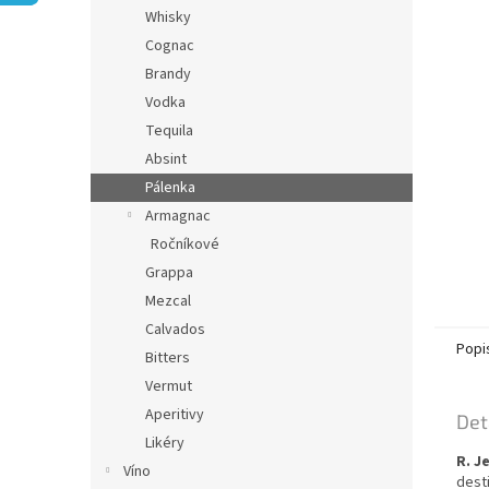
n
Whisky
e
Cognac
l
Brandy
Vodka
Tequila
Absint
Pálenka
Armagnac
Ročníkové
Grappa
Mezcal
Calvados
Popi
Bitters
Vermut
Aperitivy
Det
Likéry
R. J
Víno
desti