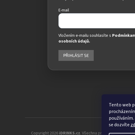
E-mail
Vložením e-mailu souhlasíte s
Podmínkam
osobních údajů.
PŘIHLÁSIT SE
Tento web po
procházením 
používáním. 
se dozvíte
z
Copyright 2026
iDRINKS.cz
. Všechna práva vyhrazena.
Up