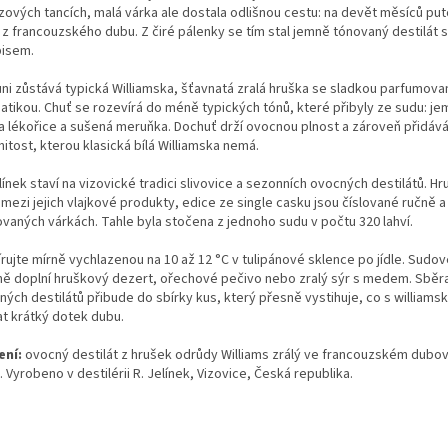
zových tancích, malá várka ale dostala odlišnou cestu: na devět měsíců put
 z francouzského dubu. Z čiré pálenky se tím stal jemně tónovaný destilát 
isem.
ůni zůstává typická Williamska, šťavnatá zralá hruška se sladkou parfumov
atikou. Chuť se rozevírá do méně typických tónů, které přibyly ze sudu: je
a lékořice a sušená meruňka. Dochuť drží ovocnou plnost a zároveň přidáv
itost, kterou klasická bílá Williamska nemá.
línek staví na vizovické tradici slivovice a sezonních ovocných destilátů. H
 mezi jejich vlajkové produkty, edice ze single casku jsou číslované ručně a 
ovaných várkách. Tahle byla stočena z jednoho sudu v počtu 320 lahví.
rujte mírně vychlazenou na 10 až 12 °C v tulipánové sklence po jídle. Sudo
ně doplní hruškový dezert, ořechové pečivo nebo zralý sýr s medem. Sběr
ných destilátů přibude do sbírky kus, který přesně vystihuje, co s william
at krátký dotek dubu.
ení:
ovocný destilát z hrušek odrůdy Williams zrálý ve francouzském dubo
 Vyrobeno v destilérii R. Jelínek, Vizovice, Česká republika.