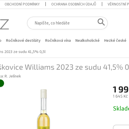
OBCHODNÍ PODMÍNKY
OCHRANA OSOBNÍCH ÚDAJŮ
VĚRNOSTNÍ 
o
Ročníkové destiláty
Ročníková vína
Nealkoholické
Hezké české
ms 2023 ze sudu 41,5% 0,5l
kovice Williams 2023 ze sudu 41,5% 0
ka:
R. Jelínek
é
1 99
1 645 Kč
Měrná
Skla
cena: