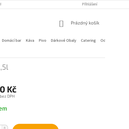
PROGRAM
DOPRAVA A PLATBA
HODNOCENÍ OBCHODU
Přihlášení
KONTA
NÁKUPNÍ
Prázdný košík
KOŠÍK
Domácí bar
Káva
Pivo
Dárkové Obaly
Catering
Odstoupení od 
,5l
0 Kč
 bez DPH
dem