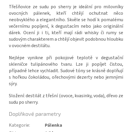
Třešňovice ze sudu po sherry je ideální pro milovníky
ovocných pálenek, kteří chtějí ochutnat něco
neobvyklého a elegantního. Skvěle se hodí k pomalému
večernímu popíjení, k degustacím nebo jako originální
dárek. Ocení ji i ti, kteří mají rádi whisky či rumy se
sudovým charakterem a chtějí objevit podobnou hloubku
v ovocném destilátu.
Nejlépe vynikne při pokojové teplotě v degustační
skleničce tulipánového tvaru. Lze ji popíjet čistou,
případně lehce vychladit. Sudové tóny se krásně doplňují
s hořkou čokoládou, ořechovými dezerty nebo jemnými
sýry.
Složení: destilát z třešní (ovoce, kvasinky, voda), dřevo ze
sudu po sherry.
Doplňkové parametry
Kategorie
:
Pálenka