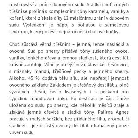
mistrovství a práce dubového sudu. Sladká chuť zralých
třešní se prolíná s komplexními tóny karamelu, vanilky a
koření, které získala díky 13 měsíčnímu zrání v dubovém
sudu. Výsledkem je nápoj s bohatou a sametovou
texturou, který potěší i nejnáročnější chuťové buňky.
Chuť zůstává věrná třešním – jemná, lehce nasládlá a
ovocná. Sud po sherry přidává tóny sušeného ovoce,
vanilky, lehkého dřeva a jemnou sladkost, která destilát
krásně zaobluje. Vůně je plnější než u klasické třešňovice,
s náznaky mandlí, třešňové pecky a jemného sherry.
Alkohol 45 % dodává tělu sílu, ale nepřebíjí jemnost
ovocného základu. Základem je třešňový destilát z plně
vyzrálých třešní, často kvasených i s peckami pro
typickou mandlovou linku. Po destilaci je část šarže
uložena do sudu po sherry, kde několik měsíců zraje a
získává jemné dřevité a sladké tóny. Palírna Agnes
pracuje v malých šaržích, bez přidaného lihu, aromat či
sladidel – jde o čistý ovocný destilát obohacený pouze
vlivem sudu.