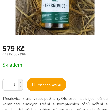
579 Kč
479 Kč bez DPH
Měrná
Skladem
cena:
Přidat do košíku
Třešňovice, zrající v sudu po Sherry Olorosso, nabízí jedinečnou
kombinaci sladkých třešní a komplexních tónů koření a
vanilky, získaných dlouhým zráním v dubovém sudu. Agnes