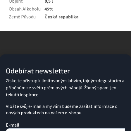
Objem
:
0,5 l
Obsah Alkoholu
:
45%
Země Původu
:
Česká republika
Z
á
p
a
Odebírat newsletter
t
í
Vložte svůj e-mail a my vám budeme zasílat informace o
nových produktech na našem e-shopu.
E-mail