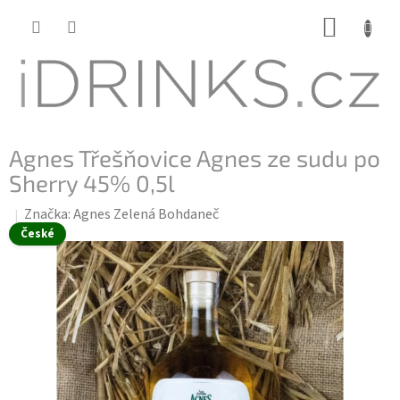
Přejít
NÁKUP
na
KOŠÍK
obsah
Agnes Třešňovice Agnes ze sudu po
Sherry 45% 0,5l
Značka:
Agnes Zelená Bohdaneč
České