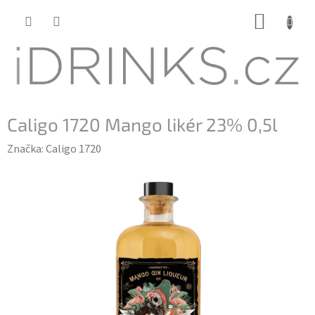
Přejít
NÁKUP
na
KOŠÍK
obsah
Caligo 1720 Mango likér 23% 0,5l
Značka:
Caligo 1720