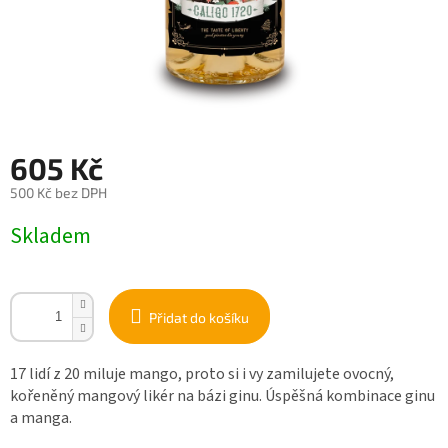
605 Kč
500 Kč bez DPH
Měrná
Skladem
cena:
Přidat do košíku
17 lidí z 20 miluje mango, proto si i vy zamilujete o
vocný,
kořeněný mangový likér na bázi ginu. Úspěšná kombinace ginu
a manga.