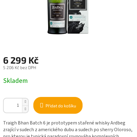
6 299 Kč
5 206 Kč bez DPH
Měrná
Skladem
cena:
Přidat do košíku
Traigh Bhan Batch 6 je prototypem stařené whisky Ardbeg
zrající v sudech z amerického dubu a sudech po sherry Oloroso,
pro kterou je typická paradoxní rovnováha komplexních