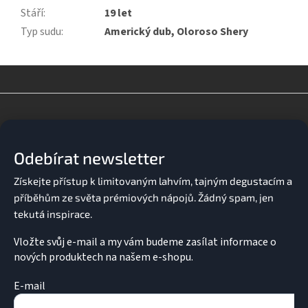
Stáří
:
19 let
Typ sudu
:
Americký dub, Oloroso Shery
Z
á
p
a
Odebírat newsletter
t
í
Vložte svůj e-mail a my vám budeme zasílat informace o
nových produktech na našem e-shopu.
E-mail