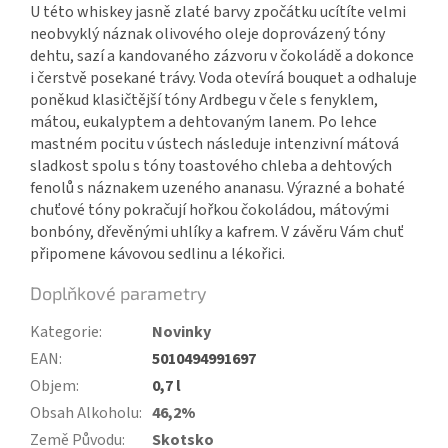
U této whiskey jasně zlaté barvy zpočátku ucítíte velmi
neobvyklý náznak olivového oleje doprovázený tóny
dehtu, sazí a kandovaného zázvoru v čokoládě a dokonce
i čerstvě posekané trávy. Voda otevírá bouquet a odhaluje
poněkud klasičtější tóny Ardbegu v čele s fenyklem,
mátou, eukalyptem a dehtovaným lanem. Po lehce
mastném pocitu v ústech následuje intenzivní mátová
sladkost spolu s tóny toastového chleba a dehtových
fenolů s náznakem uzeného ananasu. Výrazné a bohaté
chuťové tóny pokračují hořkou čokoládou, mátovými
bonbóny, dřevěnými uhlíky a kafrem. V závěru Vám chuť
připomene kávovou sedlinu a lékořici.
Doplňkové parametry
Kategorie
:
Novinky
EAN
:
5010494991697
Objem
:
0,7 l
Obsah Alkoholu
:
46,2%
Země Původu
:
Skotsko