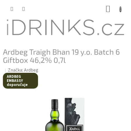
Přejít
NÁKUP
na
KOŠÍK
obsah
Ardbeg Traigh Bhan 19 y.o. Batch 6
Giftbox 46,2% 0,7l
Značka:
Ardbeg
ARDBEG
EMBASSY
doporučuje