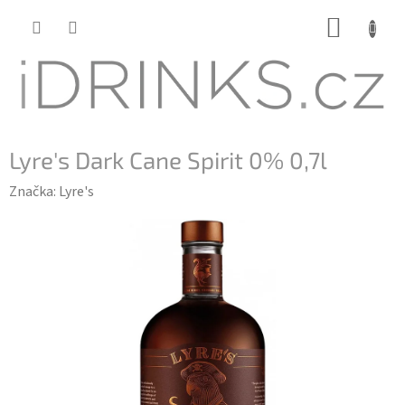
Přejít
NÁKUP
na
KOŠÍK
obsah
Lyre's Dark Cane Spirit 0% 0,7l
Značka:
Lyre's