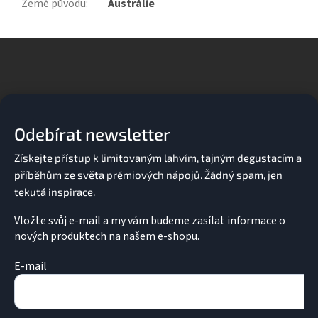
Země původu
:
Austrálie
Z
á
p
a
Odebírat newsletter
t
í
Vložte svůj e-mail a my vám budeme zasílat informace o
nových produktech na našem e-shopu.
E-mail