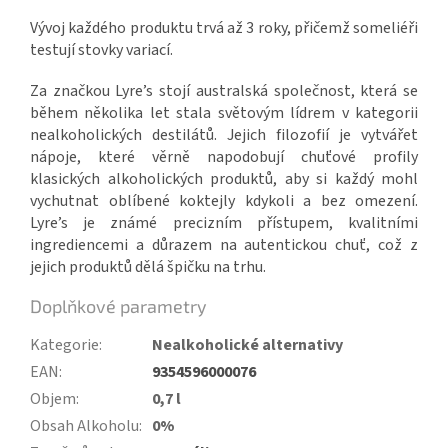
Vývoj každého produktu trvá až 3 roky, přičemž someliéři
testují stovky variací.
Za značkou Lyre’s stojí australská společnost, která se
během několika let stala světovým lídrem v kategorii
nealkoholických destilátů. Jejich filozofií je vytvářet
nápoje, které věrně napodobují chuťové profily
klasických alkoholických produktů, aby si každý mohl
vychutnat oblíbené koktejly kdykoli a bez omezení.
Lyre’s je známé precizním přístupem, kvalitními
ingrediencemi a důrazem na autentickou chuť, což z
jejich produktů dělá špičku na trhu.
Doplňkové parametry
Kategorie
:
Nealkoholické alternativy
EAN
:
9354596000076
Objem
:
0,7 l
Obsah Alkoholu
:
0%