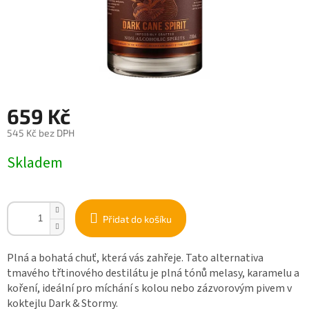
659 Kč
545 Kč bez DPH
Měrná
Skladem
cena:
Přidat do košíku
Plná a bohatá chuť, která vás zahřeje. Tato alternativa
tmavého třtinového destilátu je plná tónů melasy, karamelu a
koření, ideální pro míchání s kolou nebo zázvorovým pivem v
koktejlu Dark & Stormy.