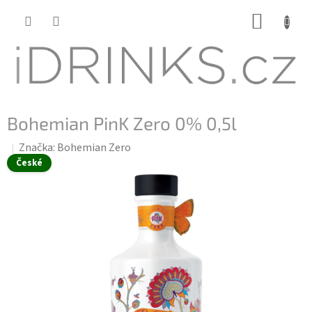
Přejít
NÁKUP
na
KOŠÍK
obsah
Bohemian PinK Zero 0% 0,5l
Značka:
Bohemian Zero
České