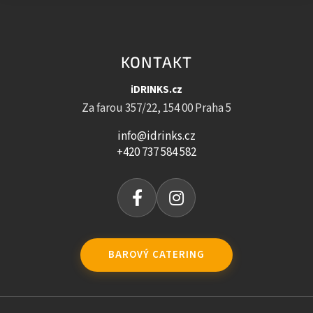
KONTAKT
iDRINKS.cz
Za farou 357/22, 154 00 Praha 5
info@idrinks.cz
+420 737 584 582
BAROVÝ CATERING