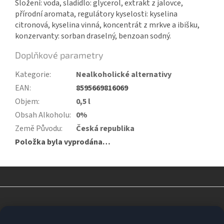
Složení: voda, sladidlo: glycerol, extrakt z jalovce,
přírodní aromata, regulátory kyselosti: kyselina
citronová, kyselina vinná, koncentrát z mrkve a ibišku,
konzervanty: sorban draselný, benzoan sodný.
Doplňkové parametry
Kategorie
:
Nealkoholické alternativy
EAN
:
8595669816069
Objem
:
0,5 l
Obsah Alkoholu
:
0%
Země Původu
:
Česká republika
Položka byla vyprodána…
Z
á
p