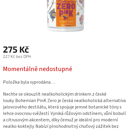
275 Kč
227 Kč bez DPH
Měrná
Momentálně nedostupné
cena:
Položka byla vyprodána…
Nechte se okouzlit nealkoholickým drinkem z české
louky. Bohemian PinK Zero je česká nealkoholická alternativa
jalovcového destilátu, která spojuje jemné botanické tóny s
lehce ovocnou svěžestí. Vyniká růžovým odstínem, vůní bobulí
a citrusovým akcentem, díky čemuž je ideální pro moderní
nealko koktejly. Nabízí plnohodnotný chuťový zážitek bez