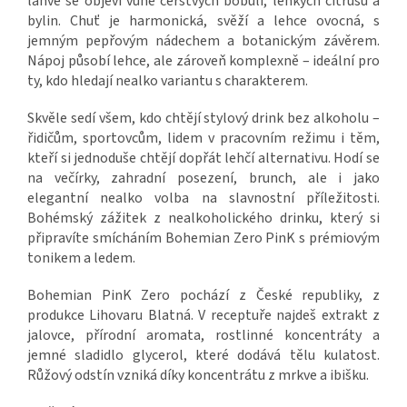
láhve se objeví vůně čerstvých bobulí, lehkých citrusů a
bylin. Chuť je harmonická, svěží a lehce ovocná, s
jemným pepřovým nádechem a botanickým závěrem.
Nápoj působí lehce, ale zároveň komplexně – ideální pro
ty, kdo hledají nealko variantu s charakterem.
Skvěle sedí všem, kdo chtějí stylový drink bez alkoholu –
řidičům, sportovcům, lidem v pracovním režimu i těm,
kteří si jednoduše chtějí dopřát lehčí alternativu. Hodí se
na večírky, zahradní posezení, brunch, ale i jako
elegantní nealko volba na slavnostní příležitosti.
Bohémský zážitek z nealkoholického drinku, který si
připravíte smícháním Bohemian Zero PinK s prémiovým
tonikem a ledem.
Bohemian PinK Zero pochází z České republiky, z
produkce Lihovaru Blatná. V receptuře najdeš extrakt z
jalovce, přírodní aromata, rostlinné koncentráty a
jemné sladidlo glycerol, které dodává tělu kulatost.
Růžový odstín vzniká díky koncentrátu z mrkve a ibišku.