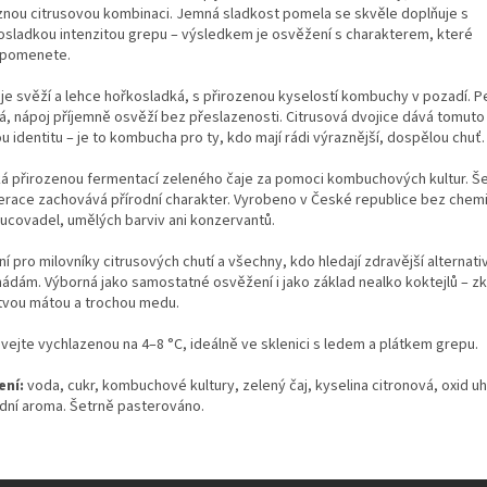
znou citrusovou kombinaci. Jemná sladkost pomela se skvěle doplňuje s
osladkou intenzitou grepu – výsledkem je osvěžení s charakterem, které
pomenete.
je svěží a lehce hořkosladká, s přirozenou kyselostí kombuchy v pozadí. Pe
á, nápoj příjemně osvěží bez přeslazenosti. Citrusová dvojice dává tomuto
u identitu – je to kombucha pro ty, kdo mají rádi výraznější, dospělou chuť.
ká přirozenou fermentací zeleného čaje za pomoci kombuchových kultur. Š
erace zachovává přírodní charakter. Vyrobeno v České republice bez chem
ucovadel, umělých barviv ani konzervantů.
ní pro milovníky citrusových chutí a všechny, kdo hledají zdravější alternati
nádám. Výborná jako samostatné osvěžení i jako základ nealko koktejlů – zku
tvou mátou a trochou medu.
vejte vychlazenou na 4–8 °C, ideálně ve sklenici s ledem a plátkem grepu.
ení:
voda, cukr, kombuchové kultury, zelený čaj, kyselina citronová, oxid uhl
odní aroma. Šetrně pasterováno.