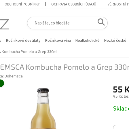
OBCHODNÍ PODMÍNKY
OCHRANA OSOBNÍCH ÚDAJŮ
VĚRNOSTNÍ 
o
Ročníkové destiláty
Ročníková vína
Nealkoholické
Hezké české
Kombucha Pomelo a Grep 330ml
EMSCA Kombucha Pomelo a Grep 330
ka:
Bohemsca
é
55 
45 Kč be
Měrná
Skla
cena: