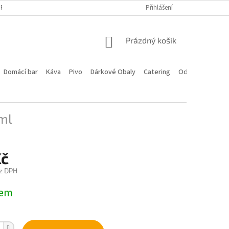
PROGRAM
DOPRAVA A PLATBA
HODNOCENÍ OBCHODU
Přihlášení
KONTA
NÁKUPNÍ
Prázdný košík
KOŠÍK
Domácí bar
Káva
Pivo
Dárkové Obaly
Catering
Odstoupení od 
ml
Kč
z DPH
dem