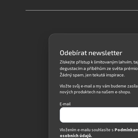
Z
á
p
a
t
í
Odebírat newsletter
Vložte svůj e-mail a my vám budeme zasíla
nových produktech na našem e-shopu.
E-mail
Vložením e-mailu souhlasíte s
Podmínkam
osobních údajů.