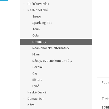
n
Ročníková vína
e
Nealkoholické
l
Sirupy
Sparkling Tea
Tonik
Cola
Limonády
Nealkoholické alternativy
Mixer
Džusy, ovocné koncentráty
Cordial
Čaj
Bitters
Popi
Pyré
Hezké české
Det
Domácí bar
Káva
BOHE