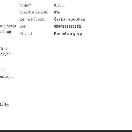
Objem
:
0,33 l
Obsah Alkoholu
:
0%
Země Původu
:
Česká republika
rlivost je
EAN
:
8594186833382
 nápoji
Příchuť
:
Pomelo a grep
etrná
ických
vu k
ste ji s
ičitý,