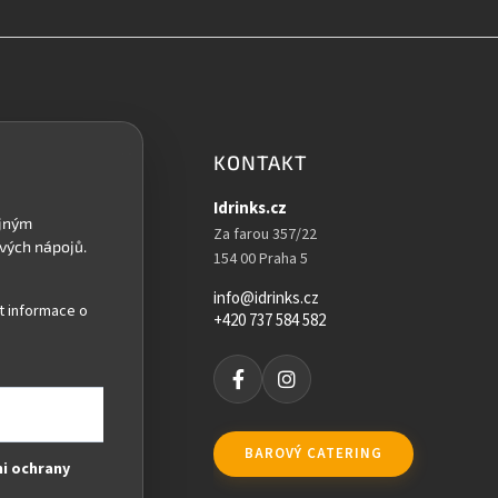
KONTAKT
Idrinks.cz
Za farou 357/22
154 00 Praha 5
info@idrinks.cz
t informace o
+420 737 584 582
BAROVÝ CATERING
i ochrany