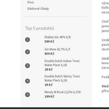
Pivo
výra
hořk
Dárkové Obaly
neza
Chuť 
jemn
Top 5 produktů
jasno
Dlabka Gin 45% 0,5l
Vzni
599 Kč
past
doch
Gin Mare 42,7% 0,7l
839 Kč
Ideál
Double Dutch Indian Tonic
limo
Water Plech 0,15l
čers
29 Kč
Double Dutch Skinny Tonic
Podá
Water Plech 0,15l
29 Kč
Slož
přír
Minuty M Rosé 12,5% 0,375l
199 Kč