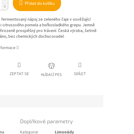
Přidat do košíku
 fermentovaný nápoj ze zeleného čaje v osvěžující
i citrusového pomela a hořkosladkého grepu. Jemně
přirozeně prospěšný pro trávení. Česká výroba, šetrně
áno, bez chemických dochucovadel.
informace
ZEPTAT SE
SDÍLET
HLÍDACÍ PES
Doplňkové parametry
 na
Kategorie
:
Limonády