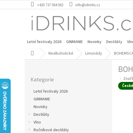
Přejít
+420 737 584 582
info@idrinks.cz
na
obsah
Letní festivaly 2026
GINMANIE
Novinky
Destiláty
Vín
Domů
Nealkoholické
Limonády
BOHEMSCA 
P
BOH
o
Přeskočit
s
Znač
Kategorie
kategorie
t
Česk
r
Letní festivaly 2026
a
GINMANIE
n
Novinky
n
í
Destiláty
p
Víno
a
Ročníkové destiláty