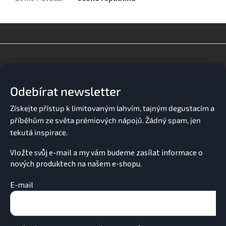
Z
á
p
a
Odebírat newsletter
t
í
Vložte svůj e-mail a my vám budeme zasílat informace o
nových produktech na našem e-shopu.
E-mail