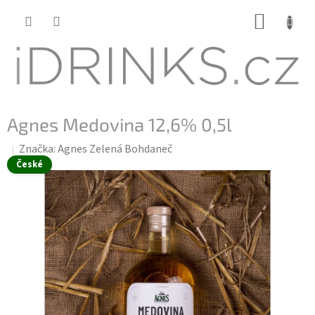
Přejít
NÁKUP
na
KOŠÍK
obsah
Agnes Medovina 12,6% 0,5l
Značka:
Agnes Zelená Bohdaneč
České