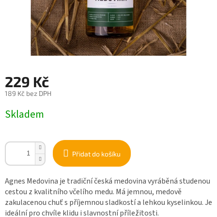
229 Kč
189 Kč bez DPH
Měrná
Skladem
cena:
Přidat do košíku
Agnes Medovina je tradiční česká medovina vyráběná studenou
cestou z kvalitního včelího medu. Má jemnou, medově
zakulacenou chuť s příjemnou sladkostí a lehkou kyselinkou. Je
ideální pro chvíle klidu i slavnostní příležitosti.