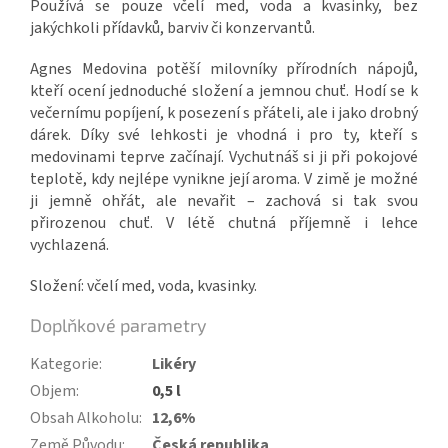
Používá se pouze včelí med, voda a kvasinky, bez
jakýchkoli přídavků, barviv či konzervantů.
Agnes Medovina potěší milovníky přírodních nápojů,
kteří ocení jednoduché složení a jemnou chuť. Hodí se k
večernímu popíjení, k posezení s přáteli, ale i jako drobný
dárek. Díky své lehkosti je vhodná i pro ty, kteří s
medovinami teprve začínají. Vychutnáš si ji při pokojové
teplotě, kdy nejlépe vynikne její aroma. V zimě je možné
ji jemně ohřát, ale nevařit – zachová si tak svou
přirozenou chuť. V létě chutná příjemně i lehce
vychlazená.
Složení: včelí med, voda, kvasinky.
Doplňkové parametry
Kategorie
:
Likéry
Objem
:
0,5 l
Obsah Alkoholu
:
12,6%
Země Původu
:
Česká republika