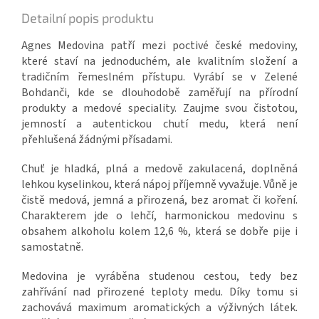
Detailní popis produktu
Agnes Medovina patří mezi poctivé české medoviny,
které staví na jednoduchém, ale kvalitním složení a
tradičním řemeslném přístupu. Vyrábí se v Zelené
Bohdanči, kde se dlouhodobě zaměřují na přírodní
produkty a medové speciality. Zaujme svou čistotou,
jemností a autentickou chutí medu, která není
přehlušená žádnými přísadami.
Chuť je hladká, plná a medově zakulacená, doplněná
lehkou kyselinkou, která nápoj příjemně vyvažuje. Vůně je
čistě medová, jemná a přirozená, bez aromat či koření.
Charakterem jde o lehčí, harmonickou medovinu s
obsahem alkoholu kolem 12,6 %, která se dobře pije i
samostatně.
Medovina je vyráběna studenou cestou, tedy bez
zahřívání nad přirozené teploty medu. Díky tomu si
zachovává maximum aromatických a výživných látek.