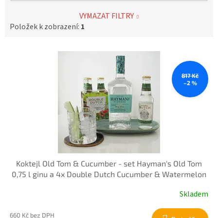
VYMAZAT FILTRY
Položek k zobrazení:
1
V
ý
p
817 Kč
i
–2 %
s
p
r
o
d
u
k
Koktejl Old Tom & Cucumber - set Hayman's Old Tom
t
0,75 l ginu a 4x Double Dutch Cucumber & Watermelon
ů
0,2 l
Skladem
660 Kč bez DPH