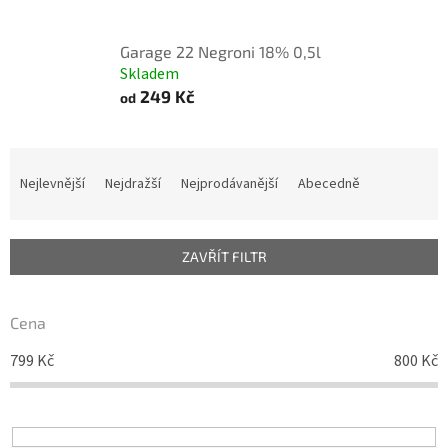
Garage 22 Negroni 18% 0,5l
Skladem
249 Kč
od
Ř
a
Nejlevnější
Nejdražší
Nejprodávanější
Abecedně
z
e
n
ZAVŘÍT FILTR
í
p
r
Cena
o
d
799
Kč
800
Kč
u
k
t
ů