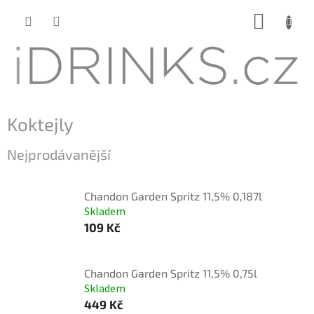
Přejít
NÁKUP
na
KOŠÍK
obsah
Koktejly
Nejprodávanější
Chandon Garden Spritz 11,5% 0,187l
Skladem
109 Kč
Chandon Garden Spritz 11,5% 0,75l
Skladem
449 Kč