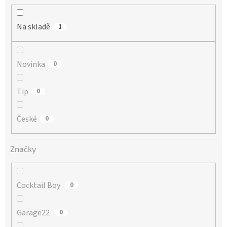
Na skladě
1
Novinka
0
Tip
0
České
0
Značky
Cocktail Boy
0
Garage22
0