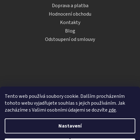
Doprava a platba
Hodnocení obchodu
Kontakty
Blog
Odstoupení od smlouvy
Tento web používá soubory cookie. Dalším procházením
tohoto webu vyjadřujete souhlas s jejich používáním. Jak
zacházíme s Vašimi osobními údajemi se dozvíte
zde
.
Vytvořil Shoptet
Nastavení
Copyright 2026
iDRINKS.cz
. Všechna práva vyhrazena.
Upravit nastavení cookies