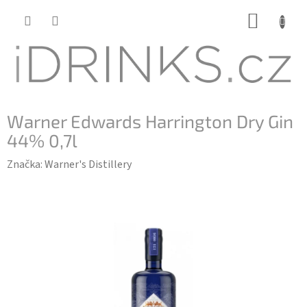
Přejít
NÁKUP
na
KOŠÍK
obsah
Warner Edwards Harrington Dry Gin
44% 0,7l
Značka:
Warner's Distillery