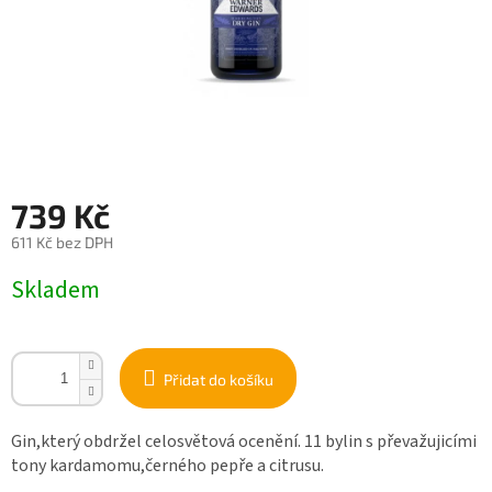
739 Kč
611 Kč bez DPH
Měrná
Skladem
cena:
Přidat do košíku
Gin,který obdržel celosvětová ocenění. 11 bylin s převažujicími
tony kardamomu,černého pepře a citrusu.