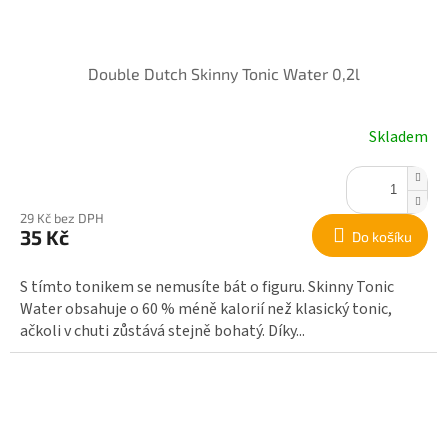
Double Dutch Skinny Tonic Water 0,2l
Skladem
29 Kč bez DPH
35 Kč
Do košíku
S tímto tonikem se nemusíte bát o figuru. Skinny Tonic
Water obsahuje o 60 % méně kalorií než klasický tonic,
ačkoli v chuti zůstává stejně bohatý. Díky...