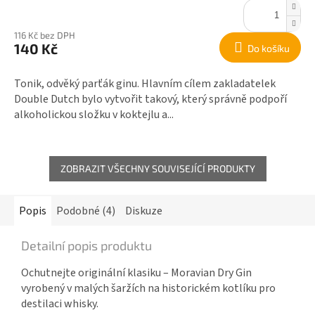
116 Kč bez DPH
140 Kč
Do košíku
Tonik, odvěký parťák ginu. Hlavním cílem zakladatelek
Double Dutch bylo vytvořit takový, který správně podpoří
alkoholickou složku v koktejlu a...
ZOBRAZIT VŠECHNY SOUVISEJÍCÍ PRODUKTY
Popis
Podobné (4)
Diskuze
Detailní popis produktu
Ochutnejte originální klasiku – Moravian Dry Gin
vyrobený v malých šaržích na historickém kotlíku pro
destilaci whisky.