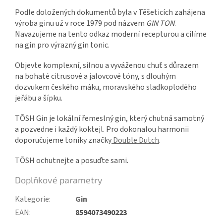
Podle doložených dokumentů byla v Těšeticích zahájena
výroba ginu už v roce 1979 pod názvem
GIN TON
.
Navazujeme na tento odkaz moderní recepturou a cílíme
na gin pro výrazný gin tonic.
Objevte komplexní, silnou a vyváženou chuť s důrazem
na bohaté citrusové a jalovcové tóny, s dlouhým
dozvukem českého máku, moravského sladkoplodého
jeřábu a šípku.
TŌSH Gin je lokální řemeslný gin, který chutná samotný
a pozvedne i každý koktejl. Pro dokonalou harmonii
doporučujeme toniky značky
Double Dutch
.
TŌSH ochutnejte a posuďte sami.
Doplňkové parametry
Kategorie
:
Gin
EAN
:
8594073490223