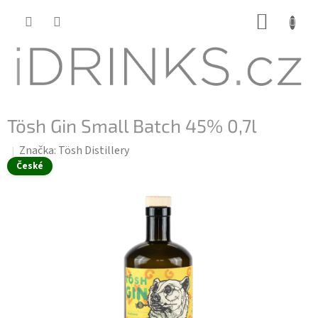
Přejít
NÁKUP
na
KOŠÍK
obsah
Tösh Gin Small Batch 45% 0,7l
Značka:
Tösh Distillery
České