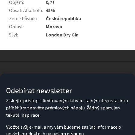
Objem
:
0,7 l
Obsah Alkoholu
:
45%
Země Původu
:
Česká republika
Oblast
:
Morava
Styl
:
London Dry Gin
Z
á
p
a
Odebírat newsletter
t
í
Vložte svůj e-mail a my vám budeme zasílat informace o
nových produktech na našem e-shopu.