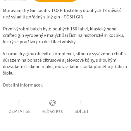
Moravian Dry Gin ladili v TÖSH Distillery dlouhých 18 měsíců
než vyladili pořádný silný gin - TÖSH GIN.
První výrobní batch bylo pouhých 160 lahví, klasický hand
crafted gin vyrobený v malých šaržích na historickém kotlíku,
který se používá pro destilaci whisky.
V tomo dry ginu objevíte komplexní, silnou a vyváženou chuť s
důrazem na bohaté citrusové a jalovcové tóny, s dlouhým
dozvukem českého máku, moravského sladkoplodého jeřábu a
šípku.
Detailní informace
ZEPTAT SE
SDÍLET
HLÍDACÍ PES