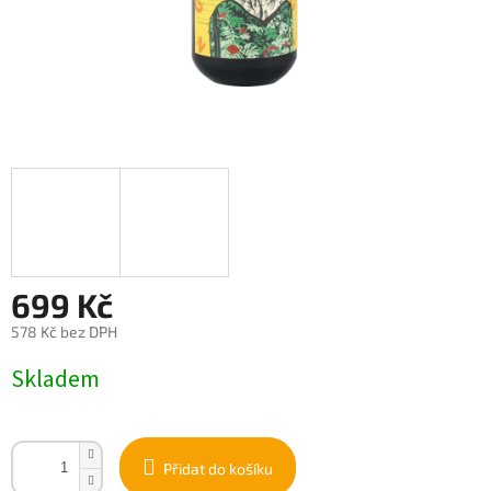
699 Kč
578 Kč bez DPH
Měrná
Skladem
cena:
Přidat do košíku