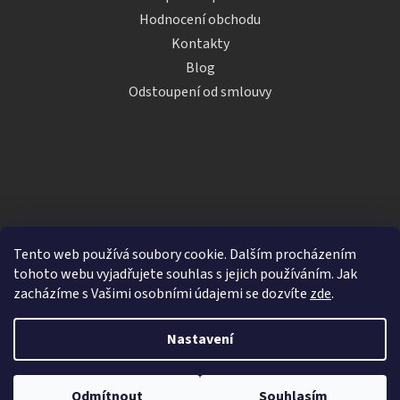
Hodnocení obchodu
Kontakty
Blog
Odstoupení od smlouvy
Tento web používá soubory cookie. Dalším procházením
tohoto webu vyjadřujete souhlas s jejich používáním. Jak
zacházíme s Vašimi osobními údajemi se dozvíte
zde
.
Vytvořil Shoptet
Nastavení
Copyright 2026
iDRINKS.cz
. Všechna práva vyhrazena.
Upravit nastavení cookies
Odmítnout
Souhlasím