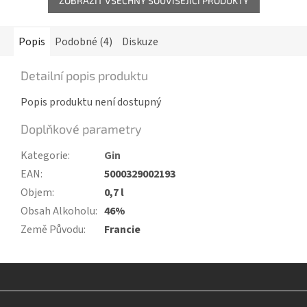
ZOBRAZIT VŠECHNY SOUVISEJÍCÍ PRODUKTY
Popis
Podobné (4)
Diskuze
Detailní popis produktu
Popis produktu není dostupný
Doplňkové parametry
Kategorie
:
Gin
EAN
:
5000329002193
Objem
:
0,7 l
Obsah Alkoholu
:
46%
Země Původu
:
Francie
Z