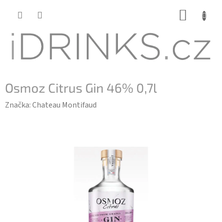
Přejít
NÁKUP
na
KOŠÍK
obsah
Osmoz Citrus Gin 46% 0,7l
Značka:
Chateau Montifaud