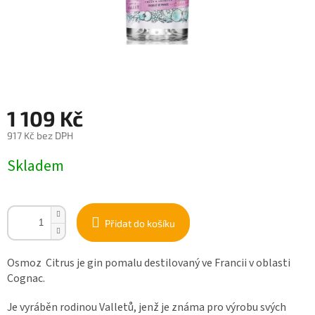
1 109 Kč
917 Kč bez DPH
Měrná
Skladem
cena:
Přidat do košíku
Osmoz Citrus je gin pomalu destilovaný ve Francii v oblasti
Cognac.
Je vyráběn rodinou Valletů, jenž je známa pro výrobu svých