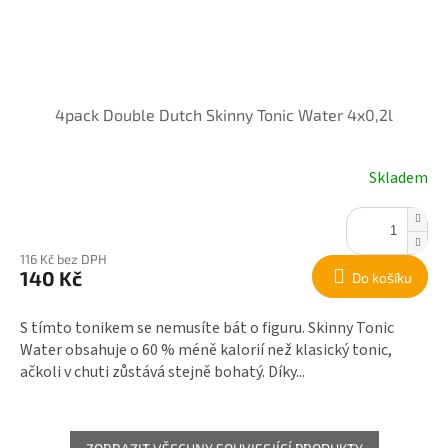
4pack Double Dutch Skinny Tonic Water 4x0,2l
Skladem
116 Kč bez DPH
140 Kč
Do košíku
S tímto tonikem se nemusíte bát o figuru. Skinny Tonic
Water obsahuje o 60 % méně kalorií než klasický tonic,
ačkoli v chuti zůstává stejně bohatý. Díky...