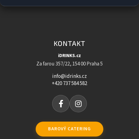
KONTAKT
iDRINKS.cz
Za farou 357/22, 154 00 Praha 5
info@idrinks.cz
+420 737 584 582
BAROVÝ CATERING