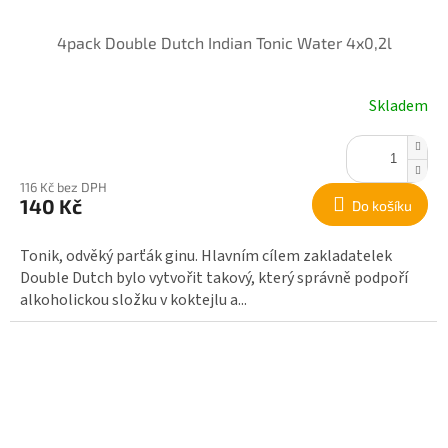
4pack Double Dutch Indian Tonic Water 4x0,2l
Skladem
116 Kč bez DPH
140 Kč
Do košíku
Tonik, odvěký parťák ginu. Hlavním cílem zakladatelek
Double Dutch bylo vytvořit takový, který správně podpoří
alkoholickou složku v koktejlu a...