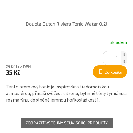
Double Dutch Riviera Tonic Water 0,2l
Skladem
29 Kč bez DPH
35 Kč
Do košíku
Tento prémiový tonic je inspirován středomořskou
atmosférou, přináší svěžest citronu, bylinné tóny tymiánu a
rozmarýnu, doplněné jemnou hořkosladkostí...
ZOBRAZIT VŠECHNY SOUVISEJÍCÍ PRODUKTY