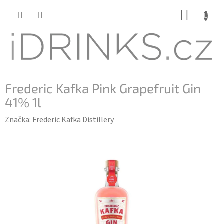
Přejít
NÁKUP
na
KOŠÍK
obsah
Frederic Kafka Pink Grapefruit Gin
41% 1l
Značka:
Frederic Kafka Distillery