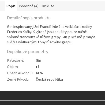
Popis
Podobné (4)
Diskuze
Detailní popis produktu
Gin inspirovaný jižní Francií, kde žila velká část rodiny
Frederica Kafky. K výrobě jsou použity pouze ručně
sbírané francouzské růžové grepy. Gin je krásně jemný a
svěží s nádhernými tóny růžového grepu.
Doplňkové parametry
Kategorie
:
Gin
Objem
:
1 l
Obsah Alkoholu
:
41%
Země Původu
:
Česká republika
Z