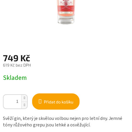
749 Kč
619 Kč bez DPH
Měrná
Skladem
cena:
Přidat do košíku
Svěží gin, který je skvělou volbou nejen pro letní dny. Jemné
tóny růžového grepu jsou lehké a osvěžující.