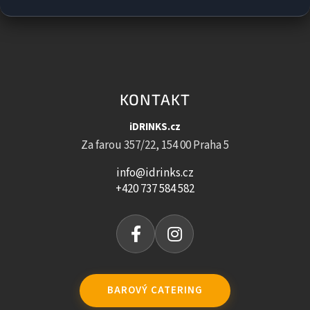
KONTAKT
iDRINKS.cz
Za farou 357/22, 154 00 Praha 5
info@idrinks.cz
+420 737 584 582
BAROVÝ CATERING