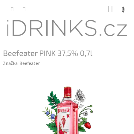
Přejít
NÁKUP
na
KOŠÍK
obsah
Beefeater PINK 37,5% 0,7l
Značka:
Beefeater