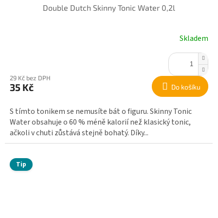
Double Dutch Skinny Tonic Water 0,2l
Skladem
29 Kč bez DPH
35 Kč
Do košíku
S tímto tonikem se nemusíte bát o figuru. Skinny Tonic
Water obsahuje o 60 % méně kalorií než klasický tonic,
ačkoli v chuti zůstává stejně bohatý. Díky...
Tip