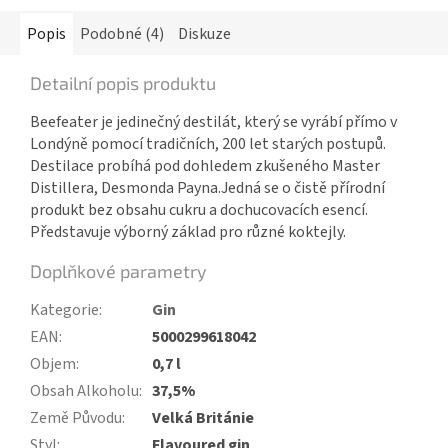
Popis
Podobné (4)
Diskuze
Detailní popis produktu
Beefeater je jedinečný destilát, který se vyrábí přímo v
Londýně pomocí tradičních, 200 let starých postupů.
Destilace probíhá pod dohledem zkušeného Master
Distillera, Desmonda Payna.Jedná se o čistě přírodní
produkt bez obsahu cukru a dochucovacích esencí.
Představuje výborný základ pro různé koktejly.
Doplňkové parametry
Kategorie
:
Gin
EAN
:
5000299618042
Objem
:
0,7 l
Obsah Alkoholu
:
37,5%
Země Původu
:
Velká Británie
Styl
:
Flavoured gin