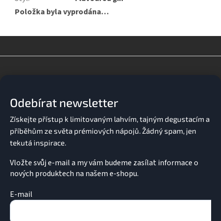
Položka byla vyprodána…
Z
á
p
a
Odebírat newsletter
t
í
Vložte svůj e-mail a my vám budeme zasílat informace o
nových produktech na našem e-shopu.
E-mail