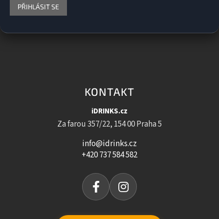
PŘIHLÁSIT SE
KONTAKT
iDRINKS.cz
Za farou 357/22, 154 00 Praha 5
info@idrinks.cz
+420 737 584 582