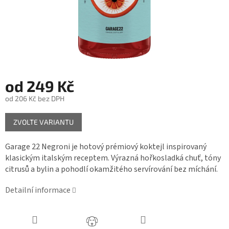
od
249 Kč
od
206 Kč
bez DPH
Měrná
ZVOLTE VARIANTU
cena:
Garage 22 Negroni je hotový prémiový koktejl inspirovaný
klasickým italským receptem. Výrazná hořkosladká chuť, tóny
citrusů a bylin a pohodlí okamžitého servírování bez míchání.
Detailní informace