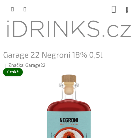
Přejít
NÁKUP
na
KOŠÍK
obsah
Garage 22 Negroni 18% 0,5l
Značka:
Garage22
České