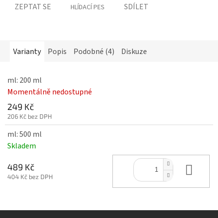
ZEPTAT SE
SDÍLET
HLÍDACÍ PES
Varianty
Popis
Podobné (4)
Diskuze
ml: 200 ml
Momentálně nedostupné
249 Kč
206 Kč bez DPH
ml: 500 ml
Skladem
Do 
489 Kč
404 Kč bez DPH