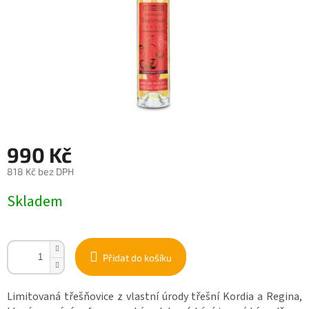
990 Kč
818 Kč bez DPH
Měrná
Skladem
cena:
Přidat do košíku
Limitovaná třešňovice z vlastní úrody třešní Kordia a Regina,