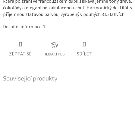
která po zrání ve francouzském dubu získává jemné tóny dřeva,
čokolády a elegantně zakulacenou chuť. Harmonický destilát s
příjemnou zlatavou barvou, vyrobený v pouhých 315 lahvích.
Detailní informace
ZEPTAT SE
SDÍLET
HLÍDACÍ PES
Související produkty