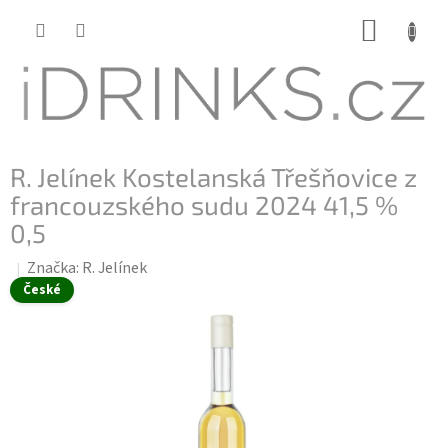
Přejít
NÁKUP
na
KOŠÍK
obsah
R. Jelínek Kostelanská Třešňovice z
francouzského sudu 2024 41,5 %
0,5
Značka:
R. Jelínek
České