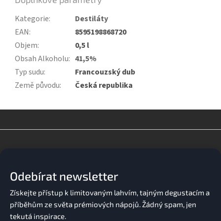
Kategorie
:
Destiláty
EAN
:
8595198868720
Objem
:
0,5 l
Obsah Alkoholu
:
41,5%
Typ sudu
:
Francouzský dub
Země původu
:
Česká republika
Z
á
p
a
Odebírat newsletter
t
í