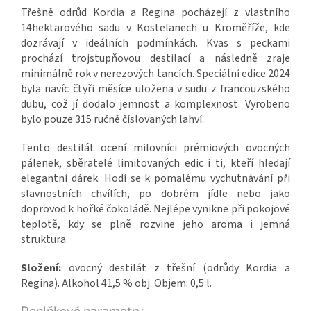
Třešně odrůd Kordia a Regina pocházejí z vlastního
14hektarového sadu v Kostelanech u Kroměříže, kde
dozrávají v ideálních podmínkách. Kvas s peckami
prochází trojstupňovou destilací a následně zraje
minimálně rok v nerezových tancích. Speciální edice 2024
byla navíc čtyři měsíce uložena v sudu z francouzského
dubu, což jí dodalo jemnost a komplexnost. Vyrobeno
bylo pouze 315 ručně číslovaných lahví.
Tento destilát ocení milovníci prémiových ovocných
pálenek, sběratelé limitovaných edic i ti, kteří hledají
elegantní dárek. Hodí se k pomalému vychutnávání při
slavnostních chvílích, po dobrém jídle nebo jako
doprovod k hořké čokoládě. Nejlépe vynikne při pokojové
teplotě, kdy se plně rozvine jeho aroma i jemná
struktura.
Složení:
ovocný destilát z třešní (odrůdy Kordia a
Regina). Alkohol 41,5 % obj. Objem: 0,5 l.
Doplňkové parametry