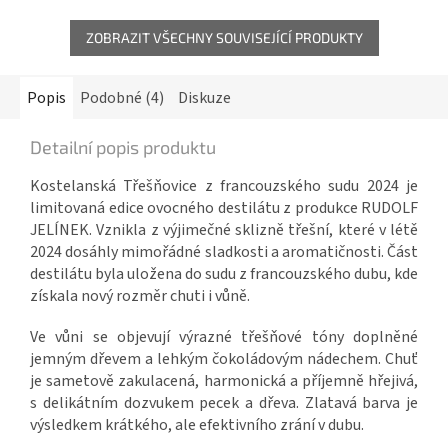
ZOBRAZIT VŠECHNY SOUVISEJÍCÍ PRODUKTY
Popis
Podobné (4)
Diskuze
Detailní popis produktu
Kostelanská Třešňovice z francouzského sudu 2024 je
limitovaná edice ovocného destilátu z produkce RUDOLF
JELÍNEK. Vznikla z výjimečné sklizně třešní, které v létě
2024 dosáhly mimořádné sladkosti a aromatičnosti. Část
destilátu byla uložena do sudu z francouzského dubu, kde
získala nový rozměr chuti i vůně.
Ve vůni se objevují výrazné třešňové tóny doplněné
jemným dřevem a lehkým čokoládovým nádechem. Chuť
je sametově zakulacená, harmonická a příjemně hřejivá,
s delikátním dozvukem pecek a dřeva. Zlatavá barva je
výsledkem krátkého, ale efektivního zrání v dubu.