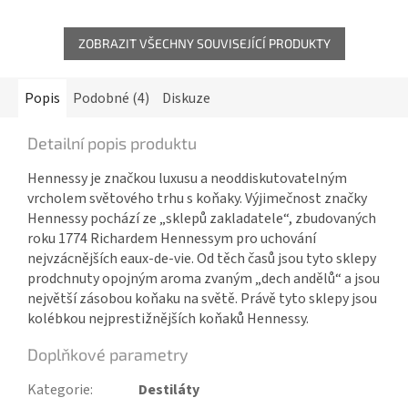
ZOBRAZIT VŠECHNY SOUVISEJÍCÍ PRODUKTY
Popis
Podobné (4)
Diskuze
Detailní popis produktu
Hennessy je značkou luxusu a neoddiskutovatelným
vrcholem světového trhu s koňaky. Výjimečnost značky
Hennessy pochází ze „sklepů zakladatele“, zbudovaných
roku 1774 Richardem Hennessym pro uchování
nejvzácnějších eaux-de-vie. Od těch časů jsou tyto sklepy
prodchnuty opojným aroma zvaným „dech andělů“ a jsou
největší zásobou koňaku na světě. Právě tyto sklepy jsou
kolébkou nejprestižnějších koňaků Hennessy.
Doplňkové parametry
Kategorie
:
Destiláty