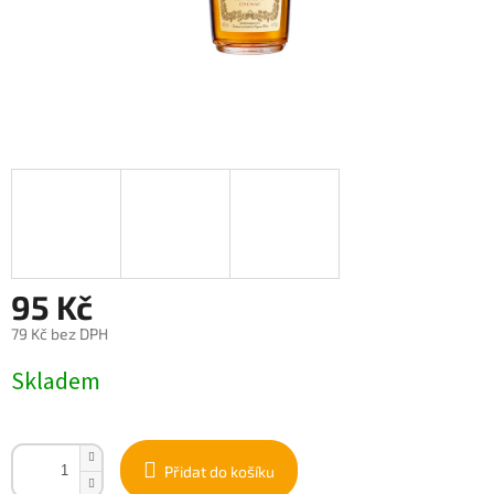
95 Kč
79 Kč bez DPH
Měrná
Skladem
cena:
Přidat do košíku