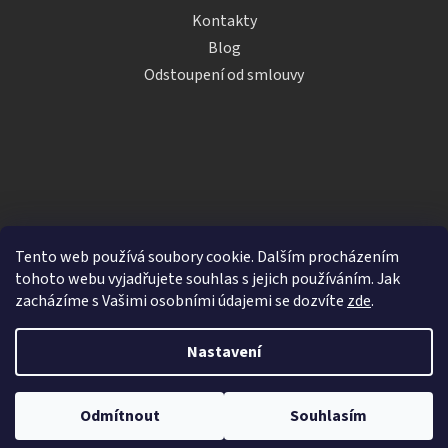
Kontakty
Blog
Odstoupení od smlouvy
Tento web používá soubory cookie. Dalším procházením
tohoto webu vyjadřujete souhlas s jejich používáním. Jak
zacházíme s Vašimi osobními údajemi se dozvíte
zde
.
Vytvořil Shoptet
Nastavení
Copyright 2026
iDRINKS.cz
. Všechna práva vyhrazena.
Upravit nastavení cookies
Odmítnout
Souhlasím