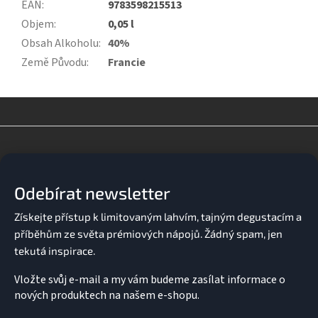
EAN
:
9783598215513
Objem
:
0,05 l
Obsah Alkoholu
:
40%
Země Původu
:
Francie
Z
á
p
a
Odebírat newsletter
t
í
Vložte svůj e-mail a my vám budeme zasílat informace o
nových produktech na našem e-shopu.