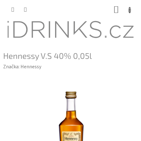
Přejít
NÁKUP
na
KOŠÍK
obsah
Hennessy V.S 40% 0,05l
Značka:
Hennessy