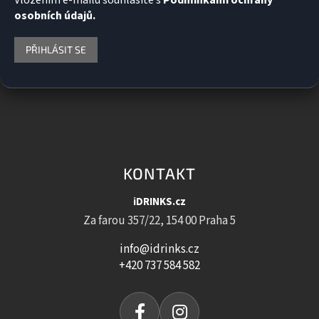
Vložením e-mailu souhlasíte s
Podmínkami ochrany
osobních údajů.
PŘIHLÁSIT SE
KONTAKT
iDRINKS.cz
Za farou 357/22, 154 00 Praha 5
info@idrinks.cz
+420 737 584 582