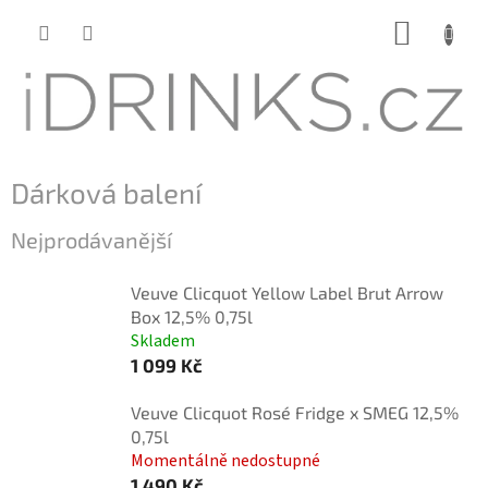
Přejít
NÁKUP
na
KOŠÍK
obsah
Dárková balení
Nejprodávanější
Veuve Clicquot Yellow Label Brut Arrow
Box 12,5% 0,75l
Skladem
1 099 Kč
Veuve Clicquot Rosé Fridge x SMEG 12,5%
0,75l
Momentálně nedostupné
1 490 Kč