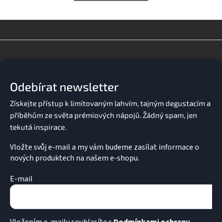
Z
á
p
a
Odebírat newsletter
t
í
Vložte svůj e-mail a my vám budeme zasílat informace o
nových produktech na našem e-shopu.
E-mail