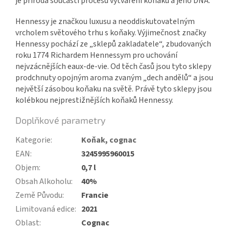
je příroda součástí procesu vytváření koňaku a jeho DNA.
Hennessy je značkou luxusu a neoddiskutovatelným
vrcholem světového trhu s koňaky. Výjimečnost značky
Hennessy pochází ze „sklepů zakladatele“, zbudovaných
roku 1774 Richardem Hennessym pro uchování
nejvzácnějších eaux-de-vie. Od těch časů jsou tyto sklepy
prodchnuty opojným aroma zvaným „dech andělů“ a jsou
největší zásobou koňaku na světě. Právě tyto sklepy jsou
kolébkou nejprestižnějších koňaků Hennessy.
Doplňkové parametry
Kategorie
:
Koňak, cognac
EAN
:
3245995960015
Objem
:
0,7 l
Obsah Alkoholu
:
40%
Země Původu
:
Francie
Limitovaná edice
:
2021
Oblast
:
Cognac