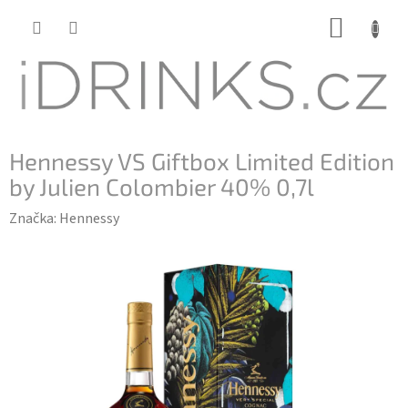
Přejít
NÁKUP
na
KOŠÍK
obsah
Hennessy VS Giftbox Limited Edition
by Julien Colombier 40% 0,7l
Značka:
Hennessy