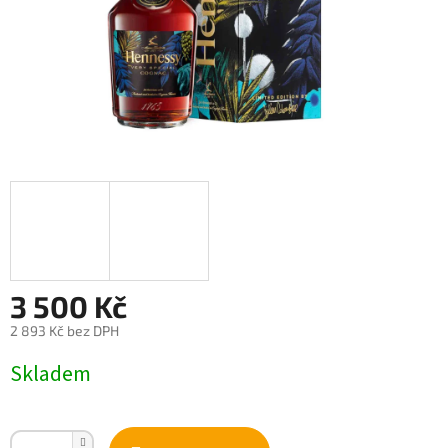
3 500 Kč
2 893 Kč bez DPH
Měrná
Skladem
cena: