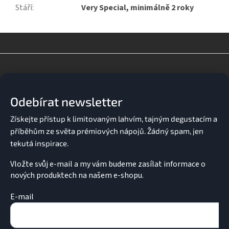
Stáří
:
Very Special, minimálně 2 roky
Z
á
p
a
Odebírat newsletter
t
í
Vložte svůj e-mail a my vám budeme zasílat informace o
nových produktech na našem e-shopu.
E-mail