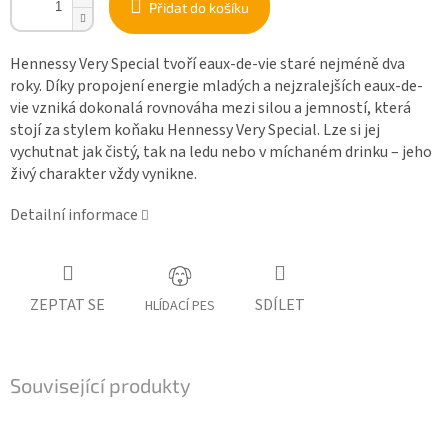
Přidat do košíku
Hennessy Very Special tvoří eaux-de-vie staré nejméně dva
roky. Díky propojení energie mladých a nejzralejších eaux-de-
vie vzniká dokonalá rovnováha mezi silou a jemností, která
stojí za stylem koňaku Hennessy Very Special. Lze si jej
vychutnat jak čistý, tak na ledu nebo v míchaném drinku – jeho
živý charakter vždy vynikne.
Detailní informace
ZEPTAT SE
SDÍLET
HLÍDACÍ PES
Související produkty