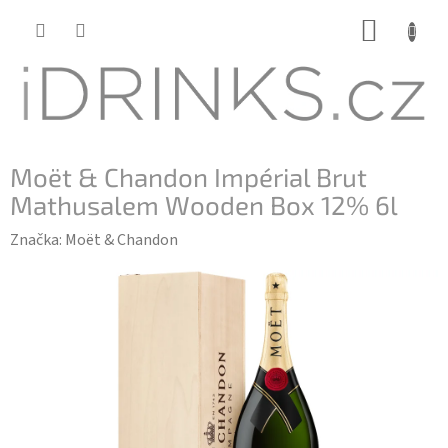
Přejít
NÁKUP
na
KOŠÍK
obsah
Moët & Chandon Impérial Brut
Mathusalem Wooden Box 12% 6l
Značka:
Moët & Chandon