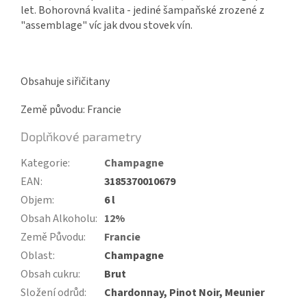
let. Bohorovná kvalita - jediné šampaňské zrozené z
"assemblage" víc jak dvou stovek vín.
Obsahuje siřičitany
Země původu: Francie
Doplňkové parametry
Kategorie
:
Champagne
EAN
:
3185370010679
Objem
:
6 l
Obsah Alkoholu
:
12%
Země Původu
:
Francie
Oblast
:
Champagne
Obsah cukru
:
Brut
Složení odrůd
:
Chardonnay, Pinot Noir, Meunier