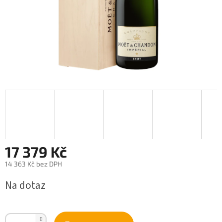
17 379 Kč
14 363 Kč bez DPH
Měrná
Na dotaz
cena: