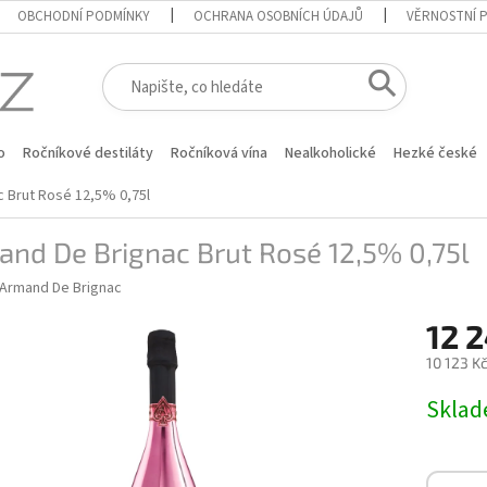
OBCHODNÍ PODMÍNKY
OCHRANA OSOBNÍCH ÚDAJŮ
VĚRNOSTNÍ 
o
Ročníkové destiláty
Ročníková vína
Nealkoholické
Hezké české
 Brut Rosé 12,5% 0,75l
nd De Brignac Brut Rosé 12,5% 0,75l
Armand De Brignac
12 
10 123 K
Měrná
Skla
cena: