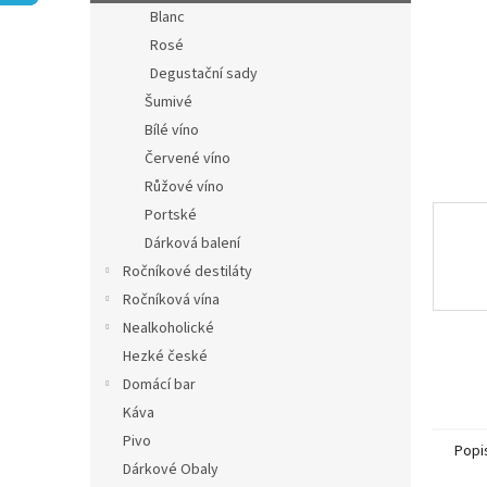
n
Blanc
e
Rosé
l
Degustační sady
Šumivé
Bílé víno
Červené víno
Růžové víno
Portské
Dárková balení
Ročníkové destiláty
Ročníková vína
Nealkoholické
Hezké české
Domácí bar
Káva
Pivo
Popi
Dárkové Obaly