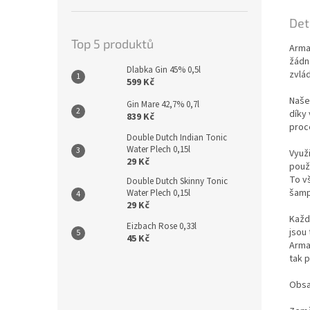
Det
Top 5 produktů
Arma
žádn
Dlabka Gin 45% 0,5l
zvlá
599 Kč
Naše 
Gin Mare 42,7% 0,7l
díky
839 Kč
proc
Double Dutch Indian Tonic
Water Plech 0,15l
Využ
29 Kč
použi
To v
Double Dutch Skinny Tonic
šamp
Water Plech 0,15l
29 Kč
Každ
Eizbach Rose 0,33l
jsou 
45 Kč
Arman
tak 
Obsah