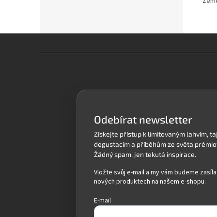
Země
Z
á
p
a
t
í
Odebírat newsletter
Vložte svůj e-mail a my vám budeme zasíla
nových produktech na našem e-shopu.
E-mail