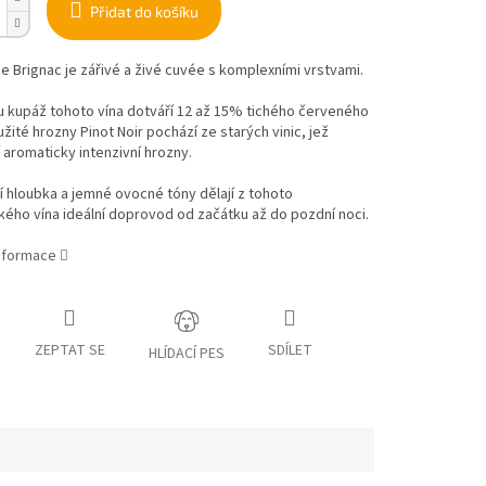
Přidat do košíku
 Brignac je zářivé a živé cuvée s komplexními vrstvami.
 kupáž tohoto vína dotváří 12 až 15% tichého červeného
užité hrozny Pinot Noir pochází ze starých vinic, jež
 aromaticky intenzivní hrozny.
í hloubka a jemné ovocné tóny dělají z tohoto
ého vína ideální doprovod od začátku až do pozdní noci.
informace
ZEPTAT SE
SDÍLET
HLÍDACÍ PES