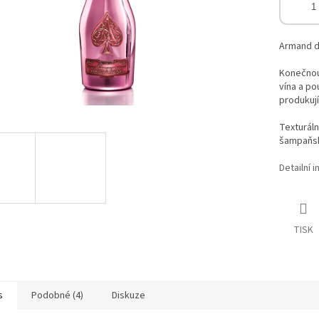
Armand de
Konečnou
vína a po
produkují
Texturáln
šampaňsk
Detailní 
TISK
s
Podobné (4)
Diskuze