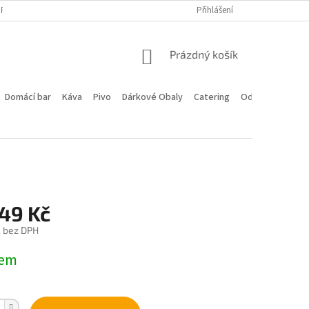
PROGRAM
DOPRAVA A PLATBA
HODNOCENÍ OBCHODU
Přihlášení
KONTA
NÁKUPNÍ
Prázdný košík
KOŠÍK
Domácí bar
Káva
Pivo
Dárkové Obaly
Catering
Odstoupení od 
249 Kč
č bez DPH
dem