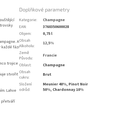
Doplňkové parametry
ouštějící
Kategorie
:
Champagne
strovsky
EAN
:
3760350600028
Objem
:
0,75 l
Obsah
Champagne. A
12,5%
Alkoholu
:
 každé fázi
Země
Francie
Původu
:
mco trojice
Oblast
:
Champagne
Obsah
uje stvořit
Brut
cukru
:
Složení
Meunier 40%, Pinot Noir
odrůd
:
50%, Chardonnay 10%
ním. Lahve
 přetváří