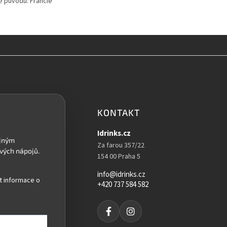
 původu: Francie
KONTAKT
Idrinks.cz
Za farou 357/22
154 00 Praha 5
info@idrinks.cz
t informace o
+420 737 584 582