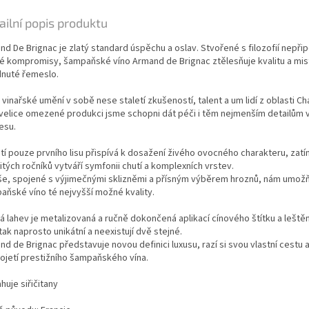
ailní popis produktu
nd De Brignac je zlatý standard úspěchu a oslav.
Stvořené s filozofií nepřip
é kompromisy, šampaňské víno Armand de Brignac ztělesňuje kvalitu a mi
dnuté řemeslo.
vinařské umění v sobě nese staletí zkušeností, talent a um lidí z oblasti 
 velice omezené produkci jsme schopni dát péči i těm nejmenším detailům v
esu.
ití pouze prvního lisu přispívá k dosažení živého ovocného charakteru, zatí
tých ročníků vytváří symfonii chutí a komplexních vrstev.
še, spojené s výjimečnými sklizněmi a přísným výběrem hroznů, nám umožň
aňské víno té nejvyšší možné kvality.
á lahev je metalizovaná a ručně dokončená aplikací cínového štítku a leště
tak naprosto unikátní a neexistují dvě stejné.
d de Brignac představuje novou definici luxusu, razí si svou vlastní cestu a
pojetí prestižního šampaňského vína.
uje siřičitany