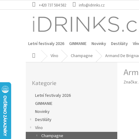
Přejít
+420 737 584 582
info@idrinks.cz
na
obsah
Letní festivaly 2026
GINMANIE
Novinky
Destiláty
Vín
Domů
Víno
Champagne
Armand De Brignac
P
Arma
o
Přeskočit
s
Značka:
Kategorie
kategorie
t
r
Letní festivaly 2026
a
GINMANIE
n
Novinky
n
í
Destiláty
p
Víno
a
Champagne