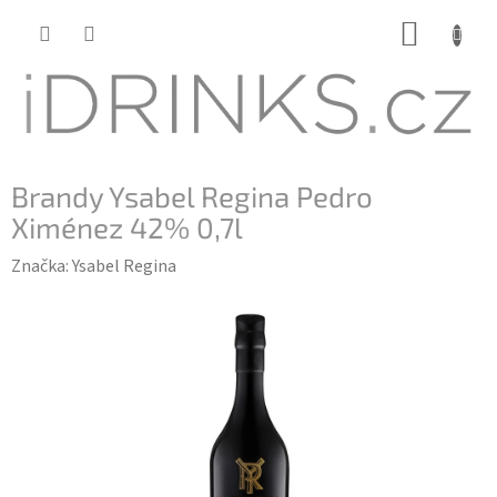
Přejít
NÁKUP
na
KOŠÍK
obsah
Brandy Ysabel Regina Pedro
Ximénez 42% 0,7l
Značka:
Ysabel Regina