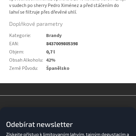
v sudech po sherry Pedro Ximénez a před stáčením do
lahví se filtruje přes dřevěné uhlí.
Doplňkové parametry
Kategorie
:
Brandy
EAN
:
8437009805398
Objem
:
0,7 l
Obsah Alkoholu
:
42%
Země Původu
:
Španělsko
Z
á
p
a
Odebírat newsletter
t
í