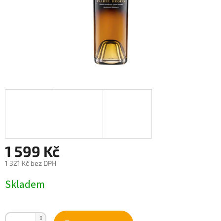
1 599 Kč
1 321 Kč bez DPH
Měrná
Skladem
cena: