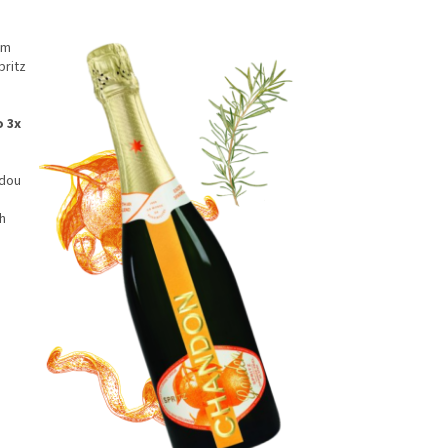
em
pritz
o 3x
ždou
h