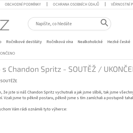
OBCHODNÍ PODMÍNKY
OCHRANA OSOBNÍCH ÚDAJŮ
VĚRNOSTNÍ 
o
Ročníkové destiláty
Ročníková vína
Nealkoholické
Hezké české
UKONČENO
o s Chandon Spritz - SOUTĚŽ / UKONČ
I SOUTĚŽE
 že jste si náš Chandon Spritz vychutnali a jak jsme slíbili, tak jsme všechn
í. Vzali jsme to pěkně postaru, pěkně jsme s tím zamíchali a postupně tahal
ychom Vám rádi oznámili tyto výherce:
.
.