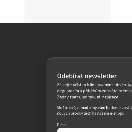
Z
á
p
a
t
í
Odebírat newsletter
Vložte svůj e-mail a my vám budeme zasíla
nových produktech na našem e-shopu.
E-mail