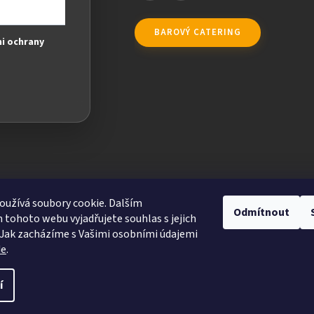
BAROVÝ CATERING
i ochrany
užívá soubory cookie. Dalším
Odmítnout
tohoto webu vyjadřujete souhlas s jejich
Jak zacházíme s Vašimi osobními údajemi
de
.
ravit nastavení cookies
í