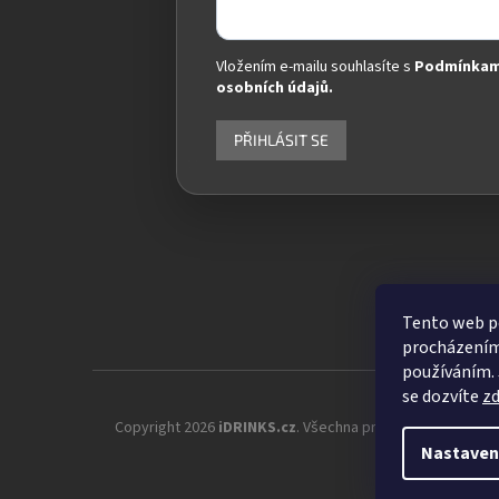
Vložením e-mailu souhlasíte s
Podmínkam
osobních údajů.
PŘIHLÁSIT SE
Tento web po
procházením 
používáním. 
se dozvíte
z
Copyright 2026
iDRINKS.cz
. Všechna práva vyhrazena.
Up
Nastaven