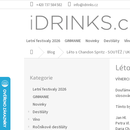
Přejít
+420 737 584 582
info@idrinks.cz
na
obsah
Letní festivaly 2026
GINMANIE
Novinky
Destiláty
Vín
Domů
Blog
Léto s Chandon Spritz - SOUTĚŽ / 
P
Lét
o
Přeskočit
s
Kategorie
kategorie
VÝHERC
t
r
Letní festivaly 2026
Doufáme,
a
slosován
GINMANIE
n
Novinky
n
Tímto b
í
Destiláty
Jan Hl.
p
Víno
Petra Vl
a
Ročníkové destiláty
Darja Ch