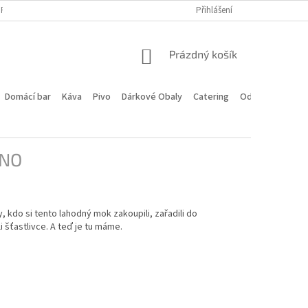
PROGRAM
DOPRAVA A PLATBA
HODNOCENÍ OBCHODU
Přihlášení
KONTA
NÁKUPNÍ
Prázdný košík
KOŠÍK
Domácí bar
Káva
Pivo
Dárkové Obaly
Catering
Odstoupení od 
ENO
y, kdo si tento lahodný mok zakoupili, zařadili do
i šťastlivce. A teď je tu máme.