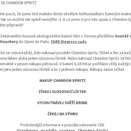
 SE CHANDON SPRITZ
máte pocit, že jsme teď malinko tímto skvělým hořkosladkým šumivým mok
 tak se možná tak úplně nemýlíte :-). A co jsme si pro Vás spolu s Chandon S
éto připravili?
čekávaného luxusně ekologického balení Vám v červnu přinášíme
Soutěž 
 Vouchery
do Open Air Pubu
PARK Riegrovy sady
.
cím se stává každý, kdo nakoupí produkt Chandon Spritz 750ml a tím za ka
ou láhev získá jeden slosovací lístek. Nebo nakoupí Chandon Spritz 187ml
nimálně v jenom nákupu pět kusů. U balení 0,187ml je počítáno vždy každýc
ní jako jeden slosovací lístek a to v jednom nákupu. Nákupy nelze sčítat.
NAKUP CHANDON SPRITZ
ZÍSKEJ SLOSOVACÍ LÍSTEK
VYCHUTNÁVEJ SVĚŽÍ DRINK
ČEKEJ NA VÝHRU
Podrobnější informace a pravidla naleznete ZDE
Vseobecna_pravidla_souteze_Chandon-Spritz