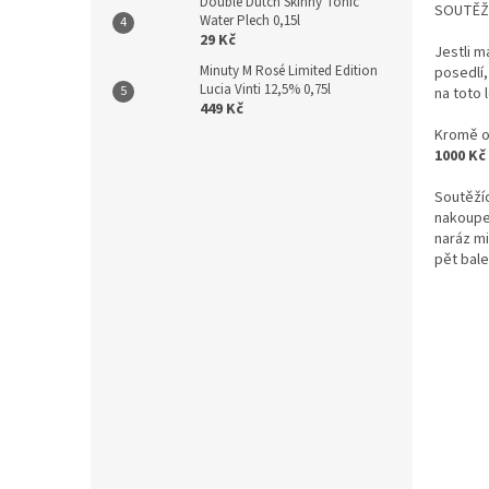
Double Dutch Skinny Tonic
SOUTĚŽ
Water Plech 0,15l
29 Kč
Jestli 
Minuty M Rosé Limited Edition
posedlí,
Lucia Vinti 12,5% 0,75l
na toto l
449 Kč
Kromě o
1000 Kč
Soutěží
nakoupen
naráz mi
pět bale