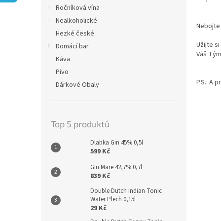
n
Ročníková vína
e
Nealkoholické
l
Nebojte
Hezké české
Užijte s
Domácí bar
Váš Tý
Káva
Pivo
P.S.: A 
Dárkové Obaly
Top 5 produktů
Dlabka Gin 45% 0,5l
599 Kč
Gin Mare 42,7% 0,7l
839 Kč
Double Dutch Indian Tonic
Water Plech 0,15l
29 Kč