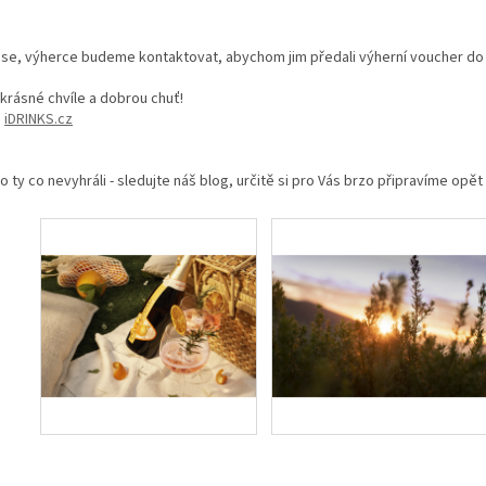
 se, výherce budeme kontaktovat, abychom jim předali výherní voucher
do
i krásné chvíle a dobrou chuť!
m
iDRINKS.cz
pro ty co nevyhráli - sledujte náš blog, určitě si pro Vás brzo
připravíme opět 