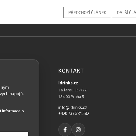
PŘEDCHOZÍ ČLÁNEK
DALŠÍ ČL
KONTAKT
Idrinks.cz
Za farou 357/22
154 00 Praha 5
info@idrinks.cz
t informace o
+420 737 584 582