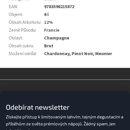
EAN
:
9783598215872
Objem
:
6 l
Obsah Alkoholu
:
12%
Země Původu
:
Francie
Oblast
:
Champagne
Obsah cukru
:
Brut
Složení odrůd
:
Chardonnay, Pinot Noir, Meunier
Z
á
p
a
Odebírat newsletter
t
í