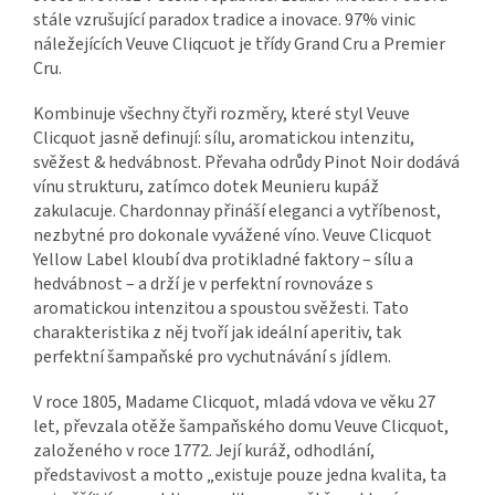
stále vzrušující paradox tradice a inovace. 97% vinic
náležejících Veuve Cliqcuot je třídy Grand Cru a Premier
Cru.
Kombinuje všechny čtyři rozměry, které styl Veuve
Clicquot jasně definují: sílu, aromatickou intenzitu,
svěžest & hedvábnost. Převaha odrůdy Pinot Noir dodává
vínu strukturu, zatímco dotek Meunieru kupáž
zakulacuje. Chardonnay přináší eleganci a vytříbenost,
nezbytné pro dokonale vyvážené víno. Veuve Clicquot
Yellow Label kloubí dva protikladné faktory – sílu a
hedvábnost – a drží je v perfektní rovnováze s
aromatickou intenzitou a spoustou svěžesti. Tato
charakteristika z něj tvoří jak ideální aperitiv, tak
perfektní šampaňské pro vychutnávání s jídlem.
V roce 1805, Madame Clicquot, mladá vdova ve věku 27
let, převzala otěže šampaňského domu Veuve Clicquot,
založeného v roce 1772. Její kuráž, odhodlání,
představivost a motto „existuje pouze jedna kvalita, ta