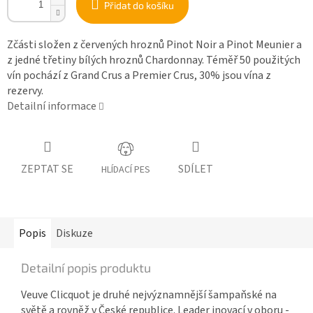
Přidat do košíku
Zčásti složen z červených hroznů Pinot Noir a Pinot Meunier a
z jedné třetiny bílých hroznů Chardonnay. Téměř 50 použitých
vín pochází z Grand Crus a Premier Crus, 30% jsou vína z
rezervy.
Detailní informace
ZEPTAT SE
SDÍLET
HLÍDACÍ PES
Popis
Diskuze
Detailní popis produktu
Veuve Clicquot je druhé nejvýznamnější šampaňské na
světě a rovněž v České republice. Leader inovací v oboru -