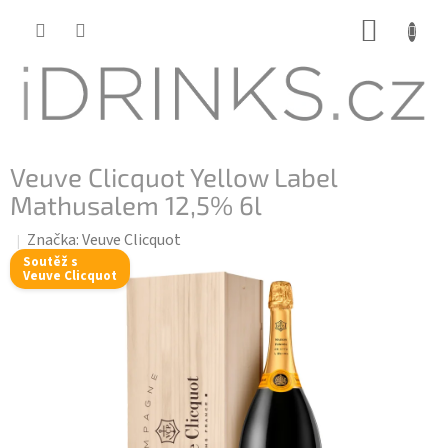
Přejít
NÁKUP
na
KOŠÍK
obsah
Veuve Clicquot Yellow Label
Mathusalem 12,5% 6l
Značka:
Veuve Clicquot
Soutěž s
Veuve Clicquot