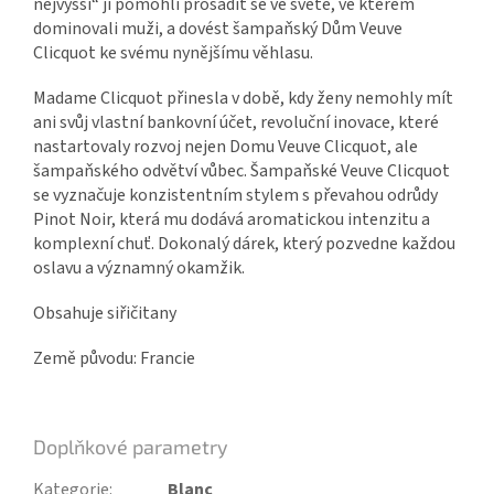
nejvyšší“ jí pomohli prosadit se ve světě, ve kterém
dominovali muži, a dovést šampaňský Dům Veuve
Clicquot ke svému nynějšímu věhlasu.
Madame Clicquot přinesla v době, kdy ženy nemohly mít
ani svůj vlastní bankovní účet, revoluční inovace, které
nastartovaly rozvoj nejen Domu Veuve Clicquot, ale
šampaňského odvětví vůbec. Šampaňské Veuve Clicquot
se vyznačuje konzistentním stylem s převahou odrůdy
Pinot Noir, která mu dodává aromatickou intenzitu a
komplexní chuť. Dokonalý dárek, který pozvedne každou
oslavu a významný okamžik.
Obsahuje siřičitany
Země původu: Francie
Doplňkové parametry
Kategorie
:
Blanc