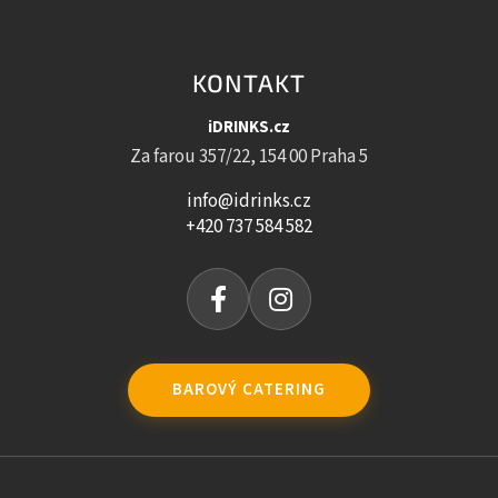
KONTAKT
iDRINKS.cz
Za farou 357/22, 154 00 Praha 5
info@idrinks.cz
+420 737 584 582
BAROVÝ CATERING