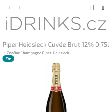
Přejít
NÁKUP
na
KOŠÍK
obsah
Piper Heidsieck Cuvée Brut 12% 0,75l
Značka:
Champagne Piper-Heidsieck
Tip