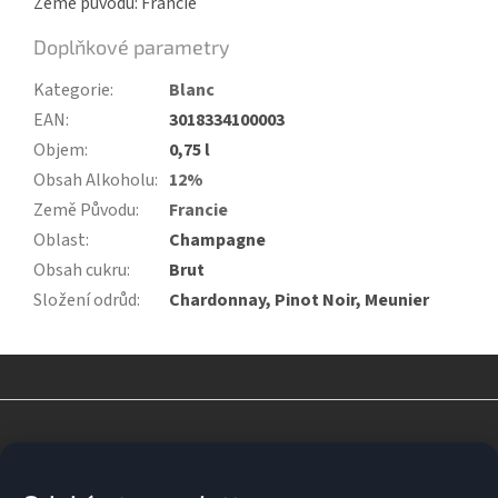
Země původu: Francie
Doplňkové parametry
Kategorie
:
Blanc
EAN
:
3018334100003
Objem
:
0,75 l
Obsah Alkoholu
:
12%
Země Původu
:
Francie
Oblast
:
Champagne
Obsah cukru
:
Brut
Složení odrůd
:
Chardonnay, Pinot Noir, Meunier
Z
á
p
a