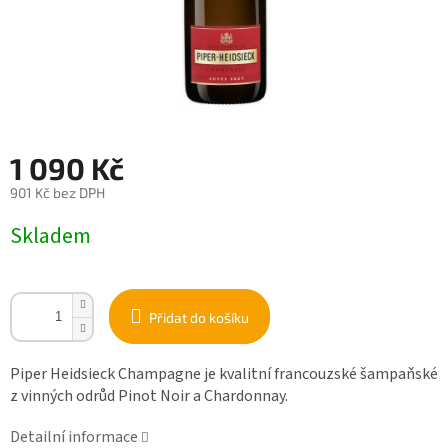
1 090 Kč
901 Kč bez DPH
Měrná
Skladem
cena:
Přidat do košíku
Piper Heidsieck Champagne je kvalitní francouzské šampaňské
z vinných odrůd Pinot Noir a Chardonnay.
Detailní informace