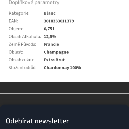
Doplňkové parametry
Kategorie
:
Blanc
EAN
:
3018333011379
Objem
:
0,75 l
Obsah Alkoholu
:
12,5%
Země Původu
:
Francie
Oblast
:
Champagne
Obsah cukru
:
Extra Brut
Složení odrůd
:
Chardonnay 100%
Z
á
p
a
Odebírat newsletter
t
í