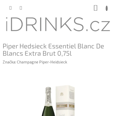
Přejít
NÁKUP
na
KOŠÍK
obsah
Piper Hedsieck Essentiel Blanc De
Blancs Extra Brut 0,75l
Značka:
Champagne Piper-Heidsieck