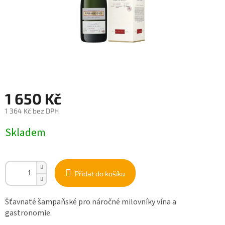
1 650 Kč
1 364 Kč bez DPH
Měrná
Skladem
cena:
Přidat do košíku
Šťavnaté šampaňské pro náročné milovníky vína a
gastronomie.