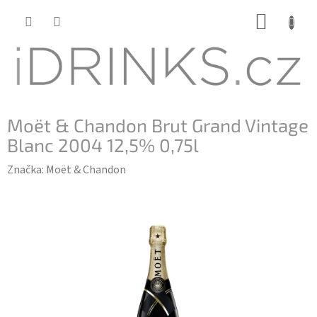
Přejít
NÁKUP
na
KOŠÍK
obsah
Moët & Chandon Brut Grand Vintage
Blanc 2004 12,5% 0,75l
Značka:
Moët & Chandon