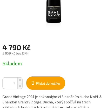
4 790 Kč
3 959 Kč bez DPH
Měrná
Skladem
cena:
Přidat do košíku
Grand Vintage 2004 je dokonalým ztělesněním ducha Moët &
Chandon Grand Vintage. Ducha, který spočívá na třech
základních hodnotách: Svobodě interpretace, výběru