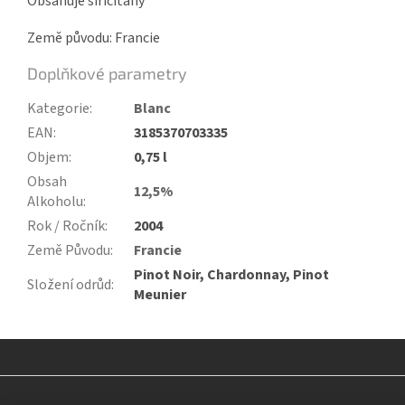
Obsahuje siřičitany
Země původu: Francie
Doplňkové parametry
Kategorie
:
Blanc
EAN
:
3185370703335
Objem
:
0,75 l
Obsah
12,5%
Alkoholu
:
Rok / Ročník
:
2004
Země Původu
:
Francie
Pinot Noir, Chardonnay, Pinot
Složení odrůd
:
Meunier
Z
á