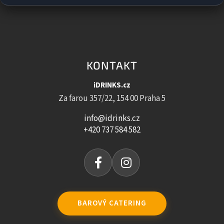
KONTAKT
iDRINKS.cz
Za farou 357/22, 154 00 Praha 5
info@idrinks.cz
+420 737 584 582
BAROVÝ CATERING