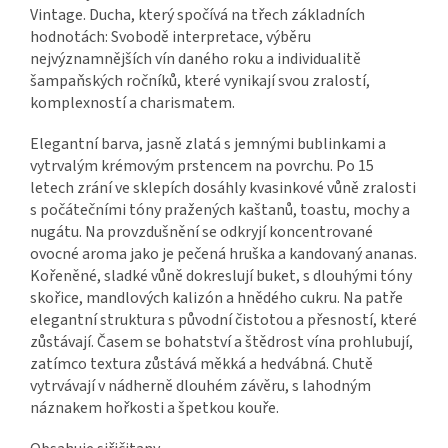
Vintage. Ducha, který spočívá na třech základních
hodnotách: Svobodě interpretace, výběru
nejvýznamnějších vín daného roku a individualitě
šampaňských ročníků, které vynikají svou zralostí,
komplexností a charismatem.
Elegantní barva, jasně zlatá s jemnými bublinkami a
vytrvalým krémovým prstencem na povrchu. Po 15
letech zrání ve sklepích dosáhly kvasinkové vůně zralosti
s počátečními tóny pražených kaštanů, toastu, mochy a
nugátu. Na provzdušnění se odkryjí koncentrované
ovocné aroma jako je pečená hruška a kandovaný ananas.
Kořeněné, sladké vůně dokreslují buket, s dlouhými tóny
skořice, mandlových kalizón a hnědého cukru. Na patře
elegantní struktura s původní čistotou a přesností, které
zůstávají. Časem se bohatství a štědrost vína prohlubují,
zatímco textura zůstává měkká a hedvábná. Chutě
vytrvávají v nádherně dlouhém závěru, s lahodným
náznakem hořkosti a špetkou kouře.