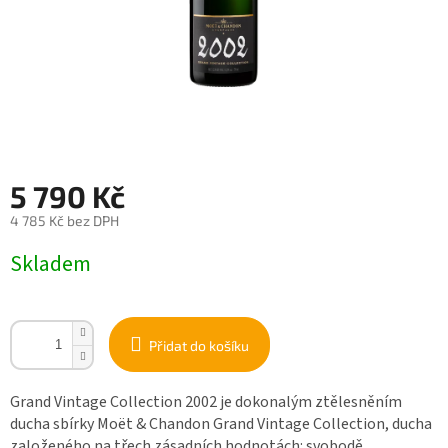
5 790 Kč
4 785 Kč bez DPH
Měrná
Skladem
cena:
Přidat do košíku
Grand Vintage Collection 2002 je dokonalým ztělesněním
ducha sbírky Moët & Chandon Grand Vintage Collection, ducha
založeného na třech zásadních hodnotách: svobodě