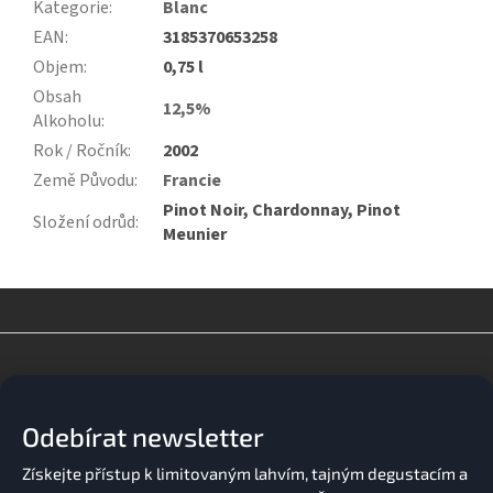
Kategorie
:
Blanc
EAN
:
3185370653258
Objem
:
0,75 l
Obsah
12,5%
Alkoholu
:
Rok / Ročník
:
2002
Země Původu
:
Francie
Pinot Noir, Chardonnay, Pinot
Složení odrůd
:
Meunier
Z
á
p
a
Odebírat newsletter
t
í