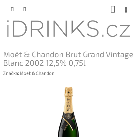
Přejít
NÁKUP
na
KOŠÍK
obsah
Moët & Chandon Brut Grand Vintage
Blanc 2002 12,5% 0,75l
Značka:
Moët & Chandon