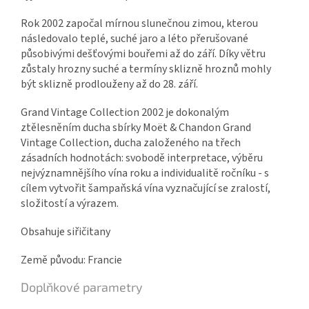
Rok 2002 započal mírnou slunečnou zimou, kterou
následovalo teplé, suché jaro a léto přerušované
působivými dešťovými bouřemi až do září. Díky větru
zůstaly hrozny suché a termíny sklizně hroznů mohly
být sklizně prodlouženy až do 28. září.
Grand Vintage Collection 2002 je dokonalým
ztělesněním ducha sbírky Moët & Chandon Grand
Vintage Collection, ducha založeného na třech
zásadních hodnotách: svobodě interpretace, výběru
nejvýznamnějšího vína roku a individualitě ročníku - s
cílem vytvořit šampaňská vína vyznačující se zralostí,
složitostí a výrazem.
Obsahuje siřičitany
Země původu: Francie
Doplňkové parametry