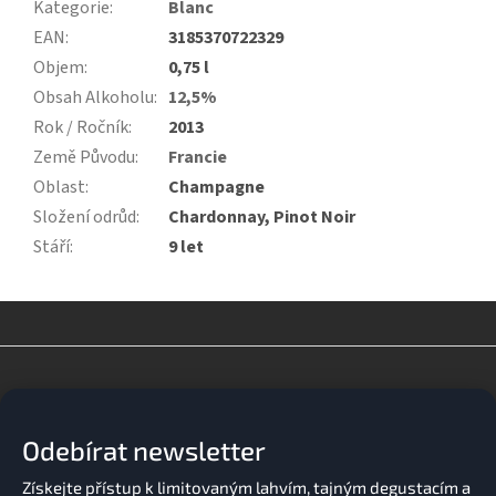
Kategorie
:
Blanc
EAN
:
3185370722329
Objem
:
0,75 l
Obsah Alkoholu
:
12,5%
Rok / Ročník
:
2013
Země Původu
:
Francie
Oblast
:
Champagne
Složení odrůd
:
Chardonnay, Pinot Noir
Stáří
:
9 let
Z
á
p
a
Odebírat newsletter
t
í